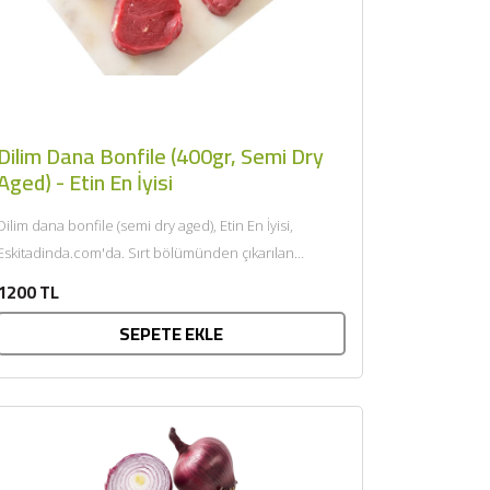
Dilim Dana Bonfile (400gr, Semi Dry
Aged) - Etin En İyisi
Dilim dana bonfile (semi dry aged), Etin En İyisi,
skitadinda.com'da. Sırt bölümünden çıkarılan
kemiksiz, yağsız ve oldukça yumuşak...
1200 TL
SEPETE EKLE