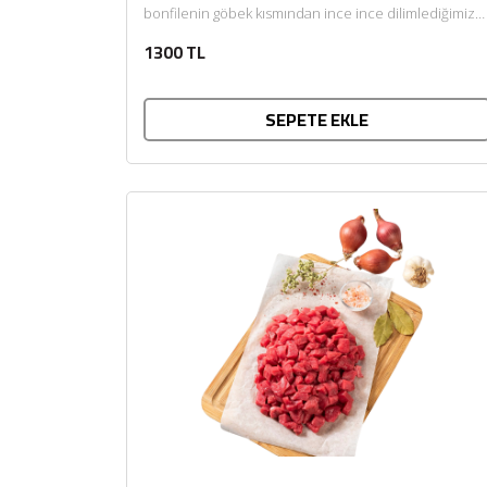
bonfilenin göbek kısmından ince ince dilimlediğimiz
lezzet oranı yüksek, lokum gibi...
1300 TL
SEPETE EKLE