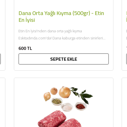
SEPETE EKLE
Dana Orta Yağlı Kıyma (500gr) - Etin
En İyisi
Etin En İyisi'nden dana orta yağlı kıyma
Eskitadında.com'da! Dana kaburga etinden sinirleri
temizlendikten sonra kendi yağı ile çift...
600 TL
SEPETE EKLE