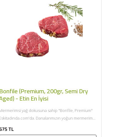
Bonfile (Premium, 200gr, Semi Dry
Aged) - Etin En İyisi
Mermerimsi yağ dokusuna sahip "Bonfile, Premium"
skitadında.com'da. Danalarımızın yoğun mermerimsi
yağ dokusuna sahip özel bonfilelerini, "Semi Dry
675 TL
Aged"...