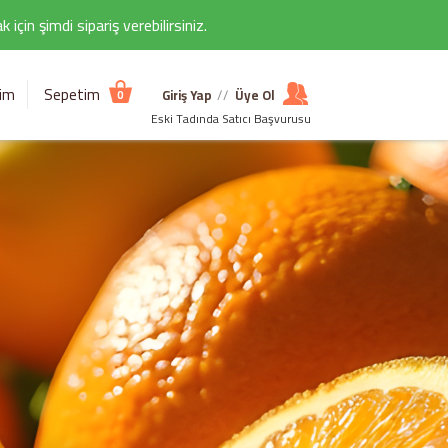
çin şimdi sipariş verebilirsiniz.
şim
Sepetim
Giriş Yap
//
Üye Ol
0
Eski Tadında Satıcı Başvurusu