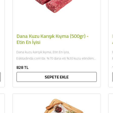
Dana Kuzu Karışık Kıyma (500gr) -
Etin En İyisi
Dana kuzu karışık kıyma, Etin En İyisi,
Eskitadinda.com'da. %70 dana eti %30 kuzu etinden
E
çift çekim yapılarak hazırlanmaktadır. Kıymalarımız...
828 TL
SEPETE EKLE