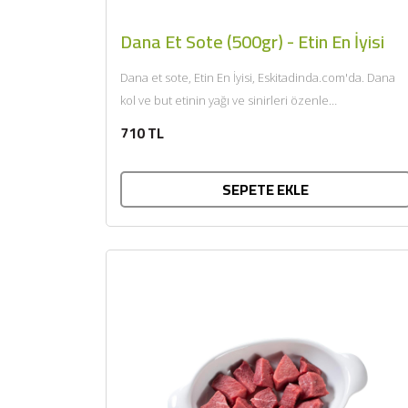
Dana Et Sote (500gr) - Etin En İyisi
Dana et sote, Etin En İyisi, Eskitadinda.com'da. Dana
kol ve but etinin yağı ve sinirleri özenle
temizlendikten sonra...
710 TL
SEPETE EKLE