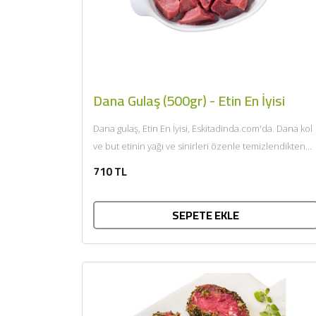
Dana Gulaş (500gr) - Etin En İyisi
Dana gulaş, Etin En İyisi, Eskitadinda.com'da. Dana kol
ve but etinin yağı ve sinirleri özenle temizlendikten
sonra büyük...
710 TL
SEPETE EKLE