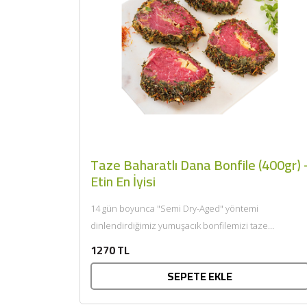
Taze Baharatlı Dana Bonfile (400gr) 
Etin En İyisi
14 gün boyunca "Semi Dry-Aged" yöntemi
dinlendirdiğimiz yumuşacık bonfilemizi taze
baharatlar ve hardalla marine ederek aromasını
1270 TL
arttırıp...
SEPETE EKLE