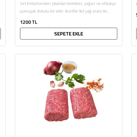
Sırt bölümünden çıkarılan kemiksiz, yağsız ve oldukça
yumuşak dokulu bir ettir. Bonfile %3 yağ oranı ile
sağlıklı...
1200 TL
SEPETE EKLE
BU HAFTANIN PLANLI İNDİRİMİ
2320,00 TL
Sızma Zeytinyağı (2025
2100,00 TL
Yeni Hasat, Güney Ege, 5
Litre) - AtcaNova