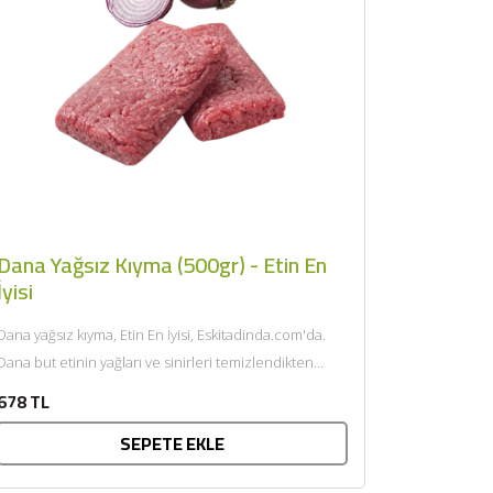
Dana Yağsız Kıyma (500gr) - Etin En
İyisi
Dana yağsız kıyma, Etin En İyisi, Eskitadinda.com'da.
Dana but etinin yağları ve sinirleri temizlendikten
sonra çift çekim yapılarak...
678 TL
SEPETE EKLE