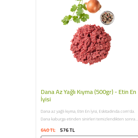
Dana Az Yağlı Kıyma (500gr) - Etin En
İyisi
Dana az yağlı kıyma, Etin En İyisi, Eskitadinda.com'da.
Dana kaburga etinden sinirleri temizlendikten sonra
kendi yağı ile çift...
640 TL
576 TL