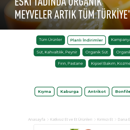
ESKİ TADINDA ORGANİK
MEYVELER ARTIK TÜM TÜRKİYE
Tüm Ürünler
Kampanyal
Planlı İndirimler
Süt, Kahvaltılık, Peynir
Organik Süt
Organi
Fırın, Pastane
Kişisel Bakım, Kozme
Kıyma
Kaburga
Antrikot
Bonfil
Anasayfa
Katkısız Et ve Et Ürünleri
Kırmızı Et
Dana E