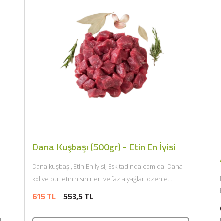
Dana Kuşbaşı (500gr) - Etin En İyisi
Dana kuşbaşı, Etin En İyisi, Eskitadinda.com'da. Dana
kol ve but etinin sinirleri ve fazla yağları özenle
E
temizlenerek kuşbaşı...
615 TL
553,5 TL