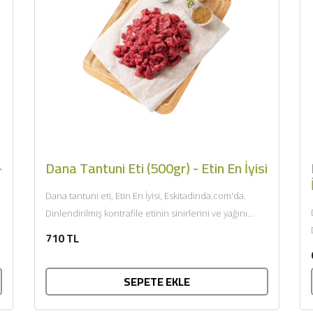
-
Dana Tantuni Eti (500gr) - Etin En İyisi
Dana tantuni eti, Etin En İyisi, Eskitadinda.com'da.
Dinlendirilmiş kontrafile etinin sinirlerini ve yağını
özenle temizlendikten sonra çok ufak...
710 TL
SEPETE EKLE