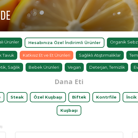
'DE
ı Ürünler
Organik Sebz
Hesabınıza Özel İndirimli Ürünler
k Tavuk
Katkısız Et ve Et Ürünleri
Sağlıklı Atıştırmalıklar
Tem
tik, Sağlık
Bebek Ürünleri
Vegan
Deterjan, Temizlik
Ev
Dana Eti
e
Steak
Özel Kuşbaşı
Biftek
Kontrfile
İncik
Kuşbaşı
ti