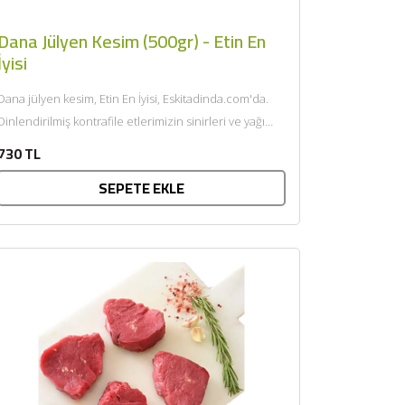
Dana Jülyen Kesim (500gr) - Etin En
İyisi
Dana jülyen kesim, Etin En İyisi, Eskitadinda.com'da.
Dinlendirilmiş kontrafile etlerimizin sinirleri ve yağı
özenle temizlendikten sonra uzun ince...
730 TL
SEPETE EKLE