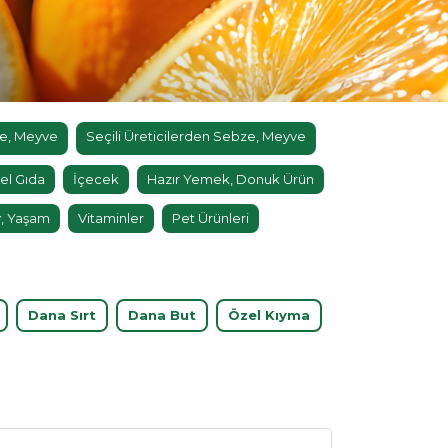
e, Meyve
Seçili Üreticilerden Sebze, Meyve
el Gıda
İçecek
Hazır Yemek, Donuk Ürün
, Yaşam
Vitaminler
Pet Ürünleri
Dana Sırt
Dana But
Özel Kıyma