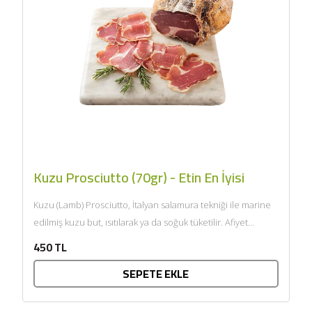
Kuzu Prosciutto (70gr) - Etin En İyisi
Kuzu (Lamb) Prosciutto, İtalyan salamura tekniği ile marine
edilmiş kuzu but, ısıtılarak ya da soğuk tüketilir. Afiyet
olsun....
450 TL
SEPETE EKLE