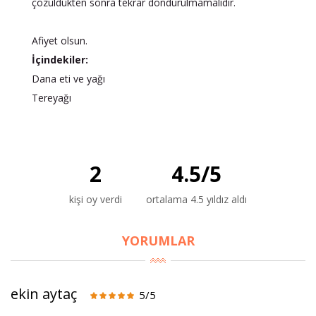
çözüldükten sonra tekrar dondurulmamalıdır.
Afiyet olsun.
İçindekiler:
Dana eti ve yağı
Tereyağı
2
4.5
/
5
×
kişi oy verdi
ortalama 4.5 yıldız aldı
BU HAFTANIN PLANLI İNDİRİMİ
YORUMLAR
2690,00 TL
Kaan Olgun Hasat
2071,30 TL
Naturel Sızma
Zeytinyağı (5lt, Soğuk
ekin aytaç
5/5
Sıkım) - Bilgem