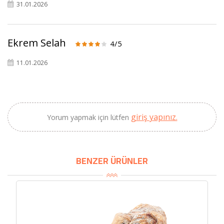
Zeytincilik
31.01.2026
SEPETE EKLE
Ekrem Selah
4/5
11.01.2026
giriş yapınız.
Yorum yapmak için lütfen
BENZER ÜRÜNLER