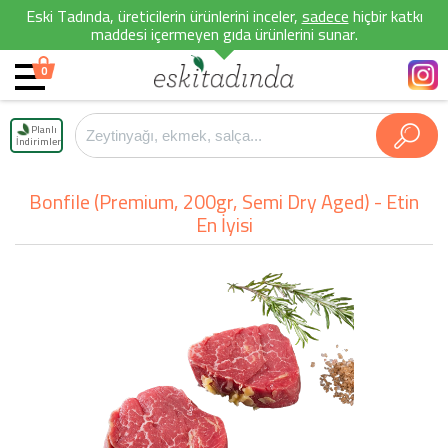
Eski Tadında, üreticilerin ürünlerini inceler,
sadece
hiçbir katkı
maddesi içermeyen gıda ürünlerini sunar.
0
Planlı
İndirimler
Bonfile (Premium, 200gr, Semi Dry Aged) - Etin
En İyisi