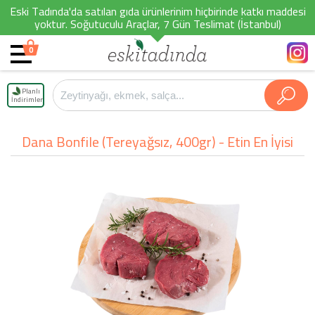
Eski Tadında'da satılan gıda ürünlerinim hiçbirinde katkı maddesi
yoktur. Soğutuculu Araçlar, 7 Gün Teslimat (İstanbul)
0
Planlı
İndirimler
Dana Bonfile (Tereyağsız, 400gr) - Etin En İyisi