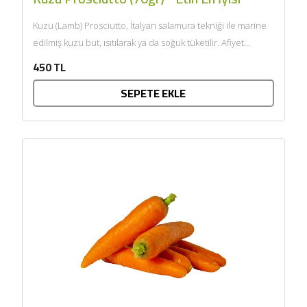
Kuzu (Lamb) Prosciutto, İtalyan salamura tekniği ile marine
edilmiş kuzu but, ısıtılarak ya da soğuk tüketilir. Afiyet
olsun....
450 TL
SEPETE EKLE