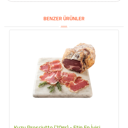
Sızma Zeytinyağı
2100,00 TL
(2025 Yeni Hasat,
Güney Ege, 5 Litre) -
BENZER ÜRÜNLER
AtcaNova
SEPETE EKLE
Kuzu Prosciutto (70gr) - Etin En İyisi