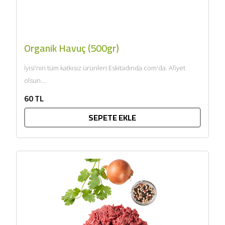
Organik Havuç (500gr)
İyisi'nin tüm katkısız ürünleri Eskitadında.com'da. Afiyet
olsun....
60 TL
SEPETE EKLE