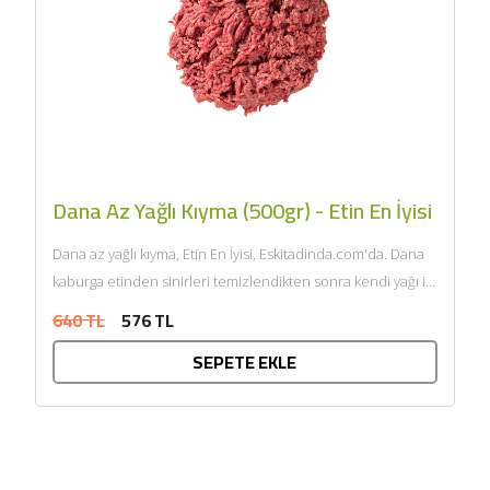
Dana Az Yağlı Kıyma (500gr) - Etin En İyisi
Dana az yağlı kıyma, Etin En İyisi, Eskitadinda.com'da. Dana
kaburga etinden sinirleri temizlendikten sonra kendi yağı ile
çift...
640 TL
576 TL
SEPETE EKLE