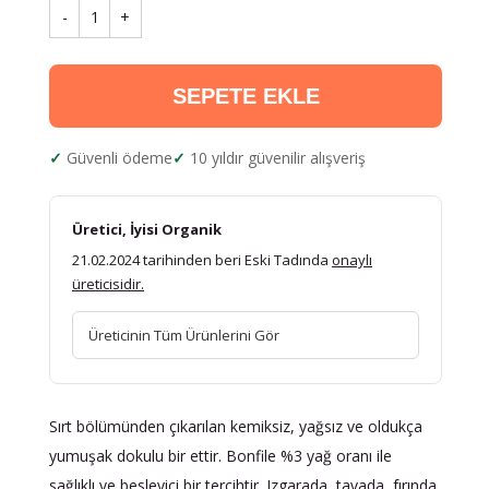
-
1
+
SEPETE EKLE
Güvenli ödeme
10 yıldır güvenilir alışveriş
Üretici, İyisi Organik
21.02.2024 tarihinden beri Eski Tadında
onaylı
üreticisidir.
Üreticinin Tüm Ürünlerini Gör
Sırt bölümünden çıkarılan kemiksiz, yağsız ve oldukça
yumuşak dokulu bir ettir. Bonfile %3 yağ oranı ile
sağlıklı ve besleyici bir tercihtir. Izgarada, tavada, fırında