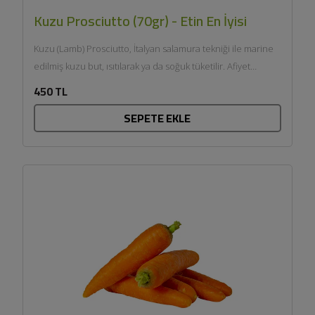
Kuzu Prosciutto (70gr) - Etin En İyisi
Kuzu (Lamb) Prosciutto, İtalyan salamura tekniği ile marine
edilmiş kuzu but, ısıtılarak ya da soğuk tüketilir. Afiyet
olsun....
450 TL
SEPETE EKLE