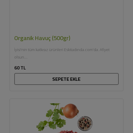
Organik Havuç (500gr)
İyisi'nin tüm katkısız ürünleri Eskitadında.com'da. Afiyet
olsun....
60 TL
SEPETE EKLE