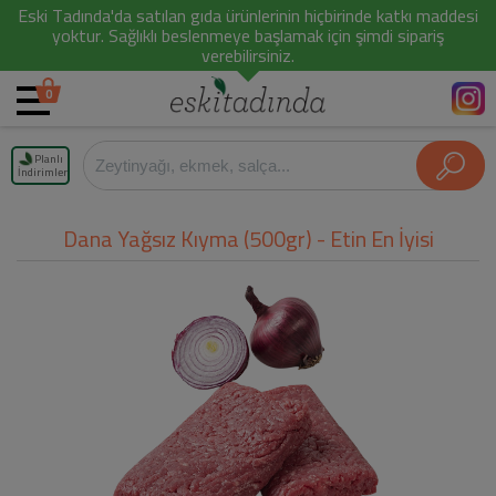
Eski Tadında'da satılan gıda ürünlerinin hiçbirinde katkı maddesi
yoktur. Sağlıklı beslenmeye başlamak için şimdi sipariş
verebilirsiniz.
0
Planlı
İndirimler
Dana Yağsız Kıyma (500gr) - Etin En İyisi