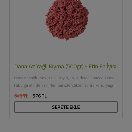
Dana Az Yağlı Kıyma (500gr) - Etin En İyisi
Dana az yağlı kıyma, Etin En İyisi, Eskitadinda.com'da. Dana
kaburga etinden sinirleri temizlendikten sonra kendi yağı ile
çift...
640 TL
576 TL
SEPETE EKLE