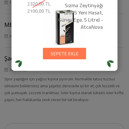
2320,00 TL
16.03.2026
Sızma Zeytinyağı
2100,00 TL
(2025 Yeni Hasat,
Güney Ege, 5 Litre) -
MERİÇ POLAT
AtcaNova
5/5
07.01.2026
SEPETE EKLE
Şadan Can KÖPRÜLÜ
5/5
10.06.2025
Spor yaptığım için yağsız kıyma yiyorum. Normalde tatsız tuzsuz
olmasını beklersiniz ama şaşırtıcı derecede iyi bir et; çok lezzetli ve
çok yumuşak. Lezzeti inanılmaz. İster kıyma olarak tüketin ister köfte
yapın, her halükarda zevk veren bir tat bırakıyor.