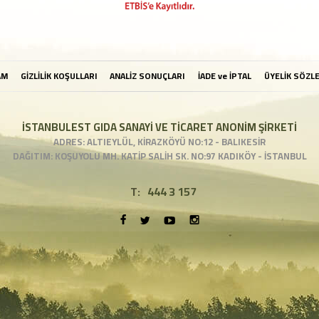
AM
GİZLİLİK KOŞULLARI
ANALİZ SONUÇLARI
İADE ve İPTAL
ÜYELİK SÖZL
İSTANBULEST GIDA SANAYİ VE TİCARET ANONİM ŞİRKETİ
ADRES: ALTIEYLÜL, KİRAZKÖYÜ NO:12 - BALIKESİR
DAĞITIM: KOŞUYOLU MH. KATİP SALİH SK. NO:97 KADIKÖY - İSTANBUL
T:
444 3 157