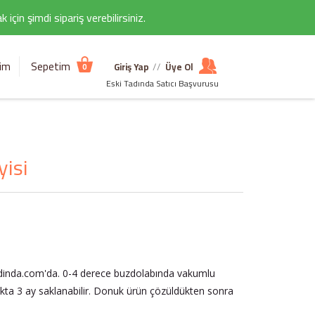
çin şimdi sipariş verebilirsiniz.
şim
Sepetim
Giriş Yap
//
Üye Ol
0
Eski Tadında Satıcı Başvurusu
yisi
adinda.com'da. 0-4 derece buzdolabında vakumlu
kta 3 ay saklanabilir. Donuk ürün çözüldükten sonra