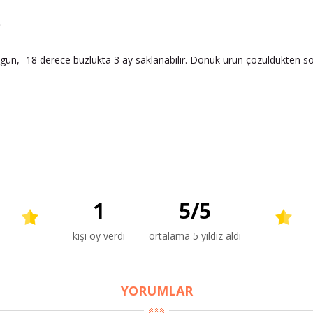
.
ün, -18 derece buzlukta 3 ay saklanabilir. Donuk ürün çözüldükten s
1
5
/
5
kişi oy verdi
ortalama 5 yıldız aldı
YORUMLAR