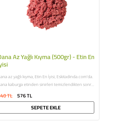
ana Az Yağlı Kıyma (500gr) - Etin En
yisi
ana az yağlı kıyma, Etin En İyisi, Eskitadinda.com'da.
ana kaburga etinden sinirleri temizlendikten sonra
endi yağı ile çift...
40 TL
576 TL
SEPETE EKLE