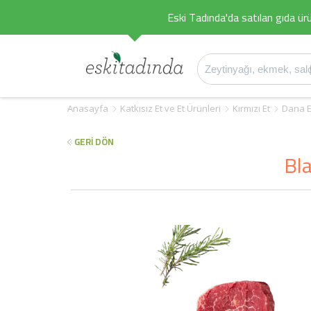
Eski Tadında'da satılan gıda ürü
Anasayfa
Katkısız Et ve Et Ürünleri
Kırmızı Et
Dana E
GERİ DÖN
Bla