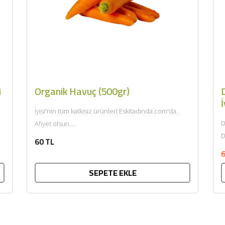
i
Organik Havuç (500gr)
D
İ
İyisi'nin tüm katkısız ürünleri Eskitadında.com'da.
D
Afiyet olsun....
D
60 TL
k
6
SEPETE EKLE