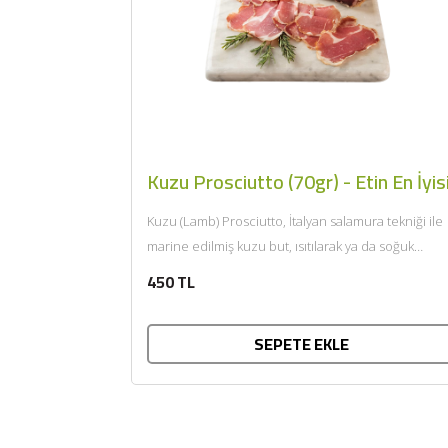
Kuzu Prosciutto (70gr) - Etin En İyis
Kuzu (Lamb) Prosciutto, İtalyan salamura tekniği ile
marine edilmiş kuzu but, ısıtılarak ya da soğuk
tüketilir. Afiyet olsun....
450 TL
SEPETE EKLE