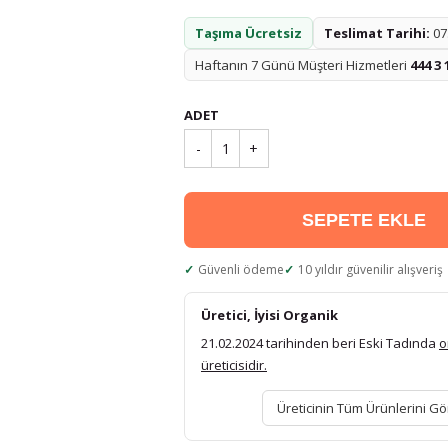
Taşıma Ücretsiz
Teslimat Tarihi:
07.
Haftanın 7 Günü Müşteri Hizmetleri
444 3 
ADET
-
1
+
SEPETE EKLE
Güvenli ödeme
10 yıldır güvenilir alışveriş
Üretici, İyisi Organik
21.02.2024 tarihinden beri Eski Tadında
o
üreticisidir.
Üreticinin Tüm Ürünlerini Gö