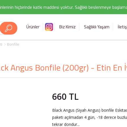
nlerinin hiçbirinde katkı maddesi yoktur. Sağlıklı beslenmeye başlamak i
Ürünler
Biz Kimiz
Sağlıklı Yaşam
İleti
ti
Bonfile
ck Angus Bonfile (200gr) - Etin En İ
660 TL
Black Angus (Siyah Angus) bonfile Eskit
paketi açılmadan 4 gün, -18 derece buzlu
tekrar dondur...