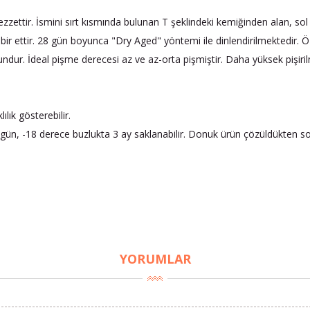
ttir. İsmini sırt kısmında bulunan T şeklindeki kemiğinden alan, sol ta
 bir ettir. 28 gün boyunca "Dry Aged" yöntemi ile dinlendirilmektedir. Ö
gundur. İdeal pişme derecesi az ve az-orta pişmiştir. Daha yüksek pişiri
lık gösterebilir.
ün, -18 derece buzlukta 3 ay saklanabilir. Donuk ürün çözüldükten s
YORUMLAR