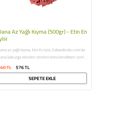
ana Az Yağlı Kıyma (500gr) - Etin En
yisi
ana az yağlı kıyma, Etin En İyisi, Eskitadinda.com'da.
ana kaburga etinden sinirleri temizlendikten sonra
endi yağı ile çift...
40 TL
576 TL
SEPETE EKLE