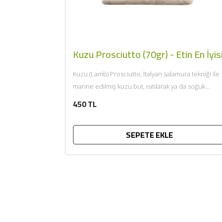
Kuzu Prosciutto (70gr) - Etin En İyis
Kuzu (Lamb) Prosciutto, İtalyan salamura tekniği ile
marine edilmiş kuzu but, ısıtılarak ya da soğuk
tüketilir. Afiyet olsun....
450 TL
SEPETE EKLE