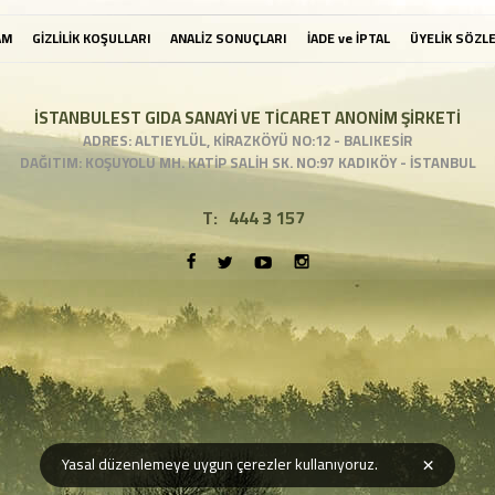
AM
GİZLİLİK KOŞULLARI
ANALİZ SONUÇLARI
İADE ve İPTAL
ÜYELİK SÖZL
İSTANBULEST GIDA SANAYİ VE TİCARET ANONİM ŞİRKETİ
ADRES: ALTIEYLÜL, KİRAZKÖYÜ NO:12 - BALIKESİR
DAĞITIM: KOŞUYOLU MH. KATİP SALİH SK. NO:97 KADIKÖY - İSTANBUL
T:
444 3 157
×
Yasal düzenlemeye uygun çerezler kullanıyoruz.