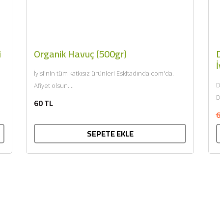
i
Organik Havuç (500gr)
D
İ
İyisi'nin tüm katkısız ürünleri Eskitadında.com'da.
D
Afiyet olsun....
D
60 TL
k
6
SEPETE EKLE