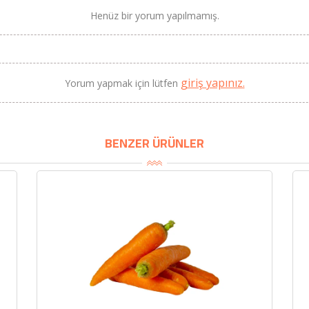
Henüz bir yorum yapılmamış.
BU HAFTANIN PLANLI İNDİRİMİ
giriş yapınız.
Yorum yapmak için lütfen
2690,00 TL
Kaan Olgun Hasat
2071,30 TL
Naturel Sızma Zeytinyağı
BENZER ÜRÜNLER
(5lt, Soğuk Sıkım) - Bilgem
Zeytincilik
SEPETE EKLE