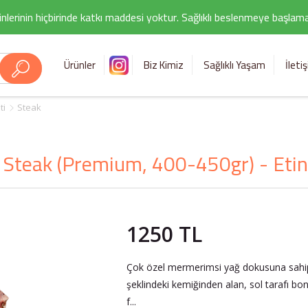
nlerinin hiçbirinde katkı maddesi yoktur. Sağlıklı beslenmeye başlamak i
Ürünler
Biz Kimiz
Sağlıklı Yaşam
İleti
ti
Steak
Steak (Premium, 400-450gr) - Etin 
1250 TL
Çok özel mermerimsi yağ dokusuna sahip g
şeklindeki kemiğinden alan, sol tarafı bonf
f...