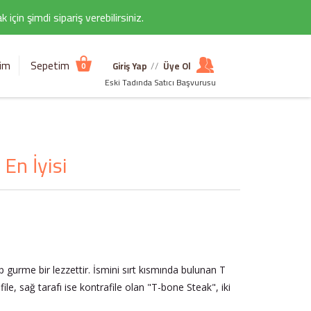
çin şimdi sipariş verebilirsiniz.
şim
Sepetim
Giriş Yap
//
Üye Ol
0
Eski Tadında Satıcı Başvurusu
En İyisi
urme bir lezzettir. İsmini sırt kısmında bulunan T
ile, sağ tarafı ise kontrafile olan "T-bone Steak", iki