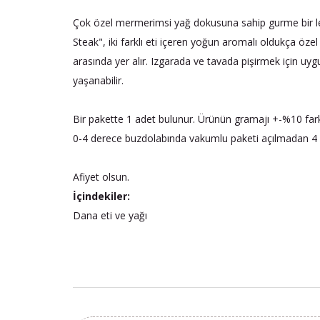
Çok özel mermerimsi yağ dokusuna sahip gurme bir lezze
Steak", iki farklı eti içeren yoğun aromalı oldukça özel
arasında yer alır. Izgarada ve tavada pişirmek için uy
yaşanabilir.
Bir pakette 1 adet bulunur. Ürünün gramajı +-%10 farklı
0-4 derece buzdolabında vakumlu paketi açılmadan 4 g
Afiyet olsun.
İçindekiler:
Dana eti ve yağı