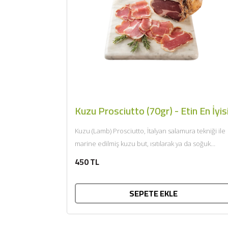
Kuzu Prosciutto (70gr) - Etin En İyis
Kuzu (Lamb) Prosciutto, İtalyan salamura tekniği ile
marine edilmiş kuzu but, ısıtılarak ya da soğuk
tüketilir. Afiyet olsun....
450 TL
SEPETE EKLE