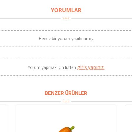
YORUMLAR
Henüz bir yorum yapılmamış.
BU HAFTANIN PLANLI İNDİRİMİ
2320,00 TL
Sızma Zeytinyağı (2025
giriş yapınız.
Yorum yapmak için lütfen
2100,00 TL
Yeni Hasat, Güney Ege, 5
Litre) - AtcaNova
SEPETE EKLE
BENZER ÜRÜNLER