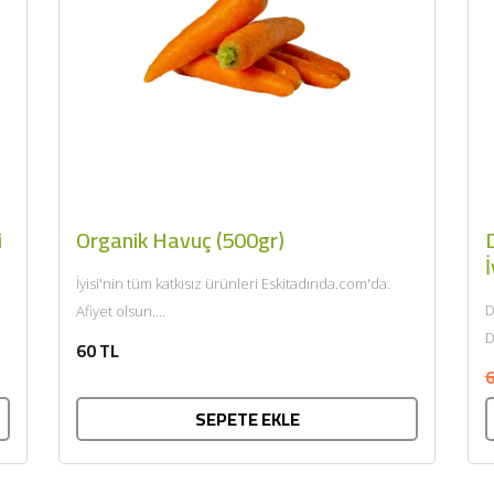
i
Organik Havuç (500gr)
D
İ
İyisi'nin tüm katkısız ürünleri Eskitadında.com'da.
D
Afiyet olsun....
D
60 TL
k
6
SEPETE EKLE