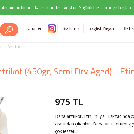
nlerinin hiçbirinde katkı maddesi yoktur. Sağlıklı beslenmeye başlamak i
Ürünler
Biz Kimiz
Sağlıklı Yaşam
İleti
ti
Antrikot
rikot (450gr, Semi Dry Aged) - Etin
975 TL
Dana antrikot, Etin En İyisi, Eskitadinda.
arasından çıkarılan, Dana Antrikotumuz 
çok lezzet...