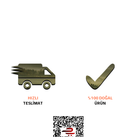
HIZLI
%100 DOĞAL
TESLİMAT
ÜRÜN