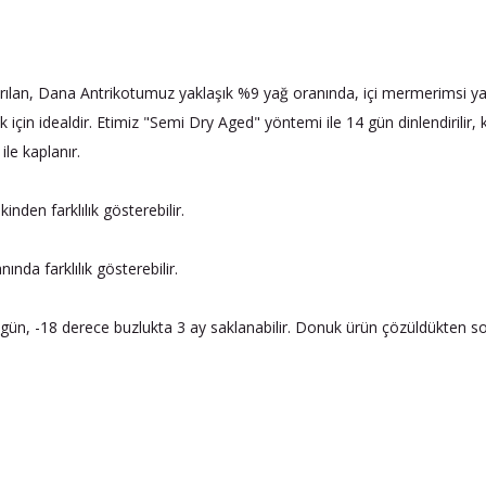
rılan, Dana Antrikotumuz yaklaşık %9 yağ oranında, içi mermerimsi yağ 
k için idealdir. Etimiz "Semi Dry Aged" yöntemi ile 14 gün dinlendirilir, 
ile kaplanır.
nden farklılık gösterebilir.
nda farklılık gösterebilir.
ün, -18 derece buzlukta 3 ay saklanabilir. Donuk ürün çözüldükten s