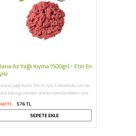
ana Az Yağlı Kıyma (500gr) - Etin En
yisi
ana az yağlı kıyma, Etin En İyisi, Eskitadinda.com'da.
ana kaburga etinden sinirleri temizlendikten sonra
endi yağı ile çift...
40 TL
576 TL
SEPETE EKLE