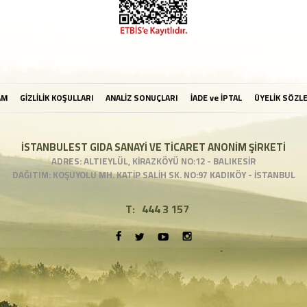
AM
GİZLİLİK KOŞULLARI
ANALİZ SONUÇLARI
İADE ve İPTAL
ÜYELİK SÖZL
İSTANBULEST GIDA SANAYİ VE TİCARET ANONİM ŞİRKETİ
ADRES: ALTIEYLÜL, KİRAZKÖYÜ NO:12 - BALIKESİR
DAĞITIM: KOŞUYOLU MH. KATİP SALİH SK. NO:97 KADIKÖY - İSTANBUL
T:
444 3 157