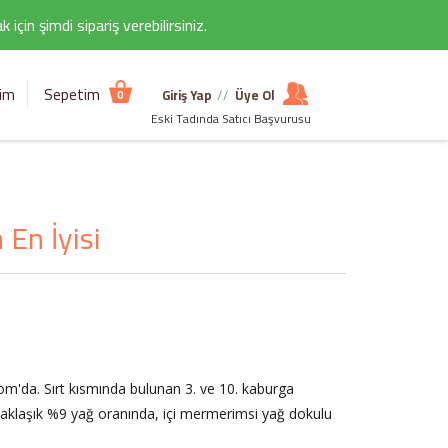
çin şimdi sipariş verebilirsiniz.
şim
Sepetim
Giriş Yap
//
Üye Ol
0
Eski Tadında Satıcı Başvurusu
 En İyisi
com'da. Sırt kısmında bulunan 3. ve 10. kaburga
yaklaşık %9 yağ oranında, içi mermerimsi yağ dokulu