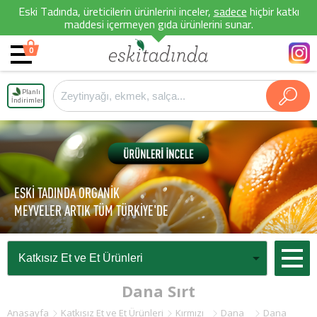
Eski Tadında, üreticilerin ürünlerini inceler,
sadece
hiçbir katkı
maddesi içermeyen gıda ürünlerini sunar.
0
Planlı
İndirimler
ESKİ TADINDA ORGANİK
MEYVELER ARTIK TÜM TÜRKİYE'DE
Dana Sırt
Anasayfa
Katkısız Et ve Et Ürünleri
Kırmızı
Dana
Dana