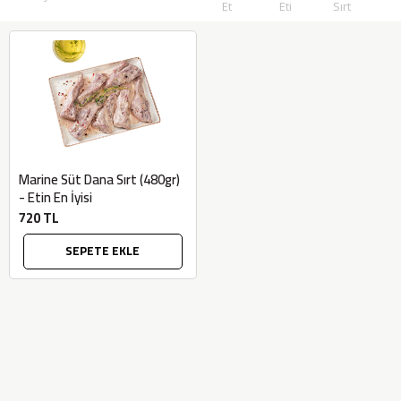
Et
Eti
Sırt
Marine Süt Dana Sırt (480gr)
- Etin En İyisi
720 TL
SEPETE EKLE