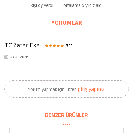
kişi oy verdi
ortalama 5 yıldız aldı
YORUMLAR
×
BU HAFTANIN PLANLI İNDİRİMİ
TC Zafer Eke
2320,00 TL
5/5
Sızma Zeytinyağı
2100,00 TL
(2025 Yeni Hasat,
03.01.2026
Güney Ege, 5 Litre) -
AtcaNova
giriş yapınız.
Yorum yapmak için lütfen
SEPETE EKLE
BENZER ÜRÜNLER