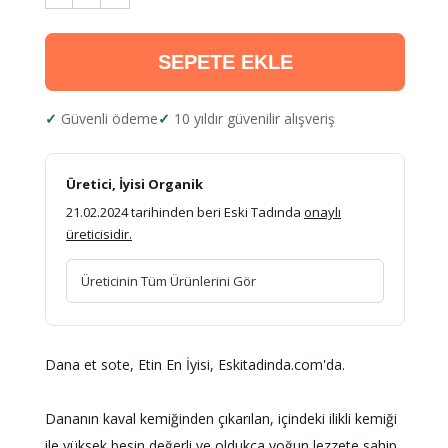
SEPETE EKLE
Güvenli ödeme
10 yıldır güvenilir alışveriş
Üretici, İyisi Organik
21.02.2024 tarihinden beri Eski Tadında
onaylı
üreticisidir.
Üreticinin Tüm Ürünlerini Gör
Dana et sote, Etin En İyisi, Eskitadinda.com'da.
Dananın kaval kemiğinden çıkarılan, içindeki ilikli kemiği
ile yüksek besin değerli ve oldukça yoğun lezzete sahip