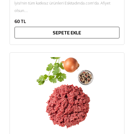
İyisi'nin tüm katkısız ürünleri Eskitadında.com'da. Afiyet
olsun....
60 TL
SEPETE EKLE