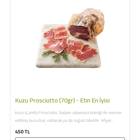
Kuzu Prosciutto (70gr) - Etin En İyisi
Kuzu (Lamb) Prosciutto, İtalyan salamura tekniği ile marine
edilmiş kuzu but, ısıtılarak ya da soğuk tüketilir. Afiyet
olsun....
450 TL