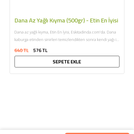
Dana Az Yağlı Kıyma (500gr) - Etin En İyisi
Dana az yağlı kıyma, Etin En İyisi, Eskitadinda.com'da. Dana
kaburga etinden sinirleri temizlendikten sonra kendi yağı ile
çift...
640 TL
576 TL
SEPETE EKLE