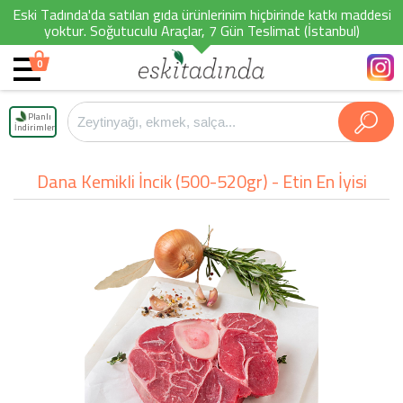
Eski Tadında'da satılan gıda ürünlerinim hiçbirinde katkı maddesi
yoktur. Soğutuculu Araçlar, 7 Gün Teslimat (İstanbul)
0
Planlı
İndirimler
Dana Kemikli İncik (500-520gr) - Etin En İyisi