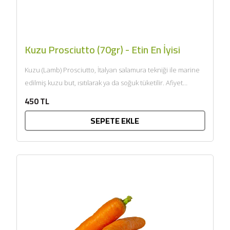
Kuzu Prosciutto (70gr) - Etin En İyisi
Kuzu (Lamb) Prosciutto, İtalyan salamura tekniği ile marine
edilmiş kuzu but, ısıtılarak ya da soğuk tüketilir. Afiyet
olsun....
450 TL
SEPETE EKLE