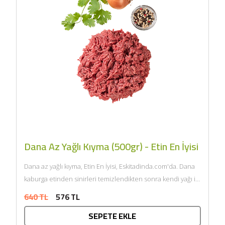
Dana Az Yağlı Kıyma (500gr) - Etin En İyisi
Dana az yağlı kıyma, Etin En İyisi, Eskitadinda.com'da. Dana
kaburga etinden sinirleri temizlendikten sonra kendi yağı ile
çift...
640 TL
576 TL
SEPETE EKLE