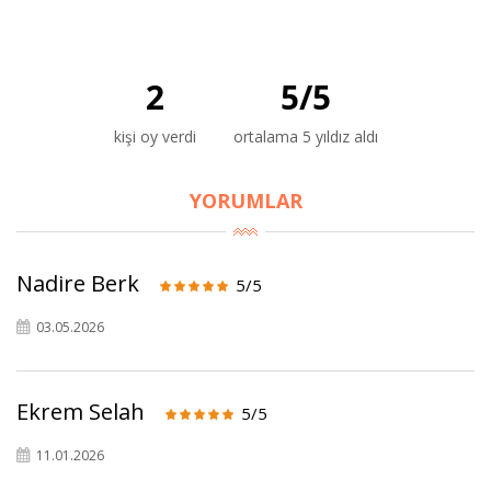
2
5
/
5
kişi oy verdi
ortalama 5 yıldız aldı
YORUMLAR
×
BU HAFTANIN PLANLI İNDİRİMİ
Nadire Berk
5/5
2320,00 TL
Sızma Zeytinyağı
2100,00 TL
(2025 Yeni Hasat,
03.05.2026
Güney Ege, 5 Litre) -
AtcaNova
Ekrem Selah
5/5
11.01.2026
SEPETE EKLE