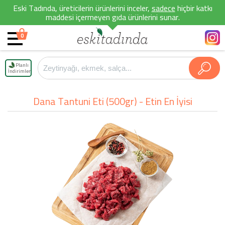
Eski Tadında, üreticilerin ürünlerini inceler,
sadece
hiçbir katkı
maddesi içermeyen gıda ürünlerini sunar.
0
Planlı
İndirimler
Dana Tantuni Eti (500gr) - Etin En İyisi