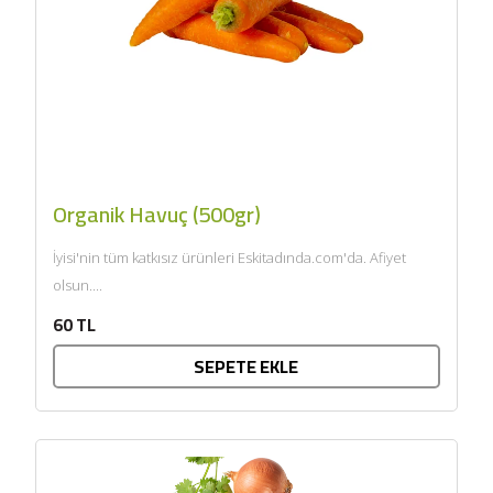
Organik Havuç (500gr)
İyisi'nin tüm katkısız ürünleri Eskitadında.com'da. Afiyet
olsun....
60 TL
SEPETE EKLE