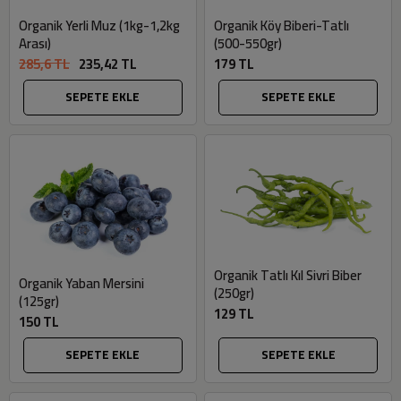
Organik Yerli Muz (1kg-1,2kg
Organik Köy Biberi-Tatlı
Arası)
(500-550gr)
285,6 TL
235,42 TL
179 TL
SEPETE EKLE
SEPETE EKLE
Organik Tatlı Kıl Sivri Biber
Organik Yaban Mersini
(250gr)
(125gr)
129 TL
150 TL
SEPETE EKLE
SEPETE EKLE