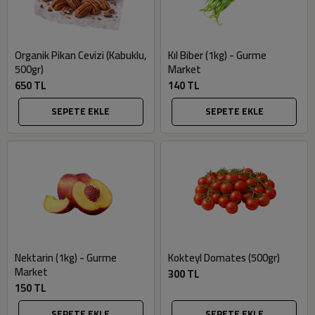
Organik Pikan Cevizi (Kabuklu,
Kıl Biber (1kg) - Gurme
500gr)
Market
650 TL
140 TL
SEPETE EKLE
SEPETE EKLE
Nektarin (1kg) - Gurme
Kokteyl Domates (500gr)
Market
300 TL
150 TL
SEPETE EKLE
SEPETE EKLE