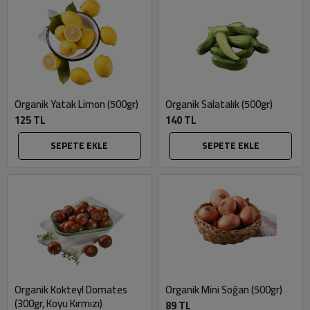
Organik Yatak Limon (500gr)
Organik Salatalık (500gr)
125 TL
140 TL
SEPETE EKLE
SEPETE EKLE
Organik Kokteyl Domates
Organik Mini Soğan (500gr)
(300gr, Koyu Kırmızı)
89 TL