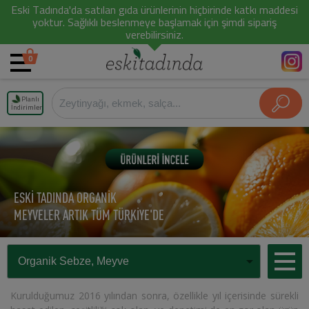
Eski Tadında'da satılan gıda ürünlerinin hiçbirinde katkı maddesi
yoktur. Sağlıklı beslenmeye başlamak için şimdi sipariş
verebilirsiniz.
0
Planlı
İndirimler
ESKİ TADINDA ORGANİK
MEYVELER ARTIK TÜM TÜRKİYE'DE
Kurulduğumuz 2016 yılından sonra, özellikle yıl içerisinde sürekli