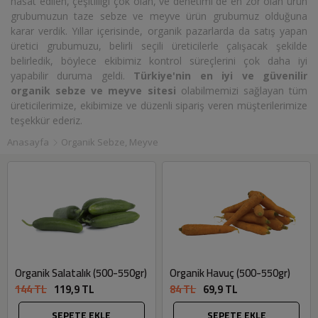
hasat edilen, çeşitliliği çok olan, ve denetimi de en zor olan ürün
grubumuzun taze sebze ve meyve ürün grubumuz olduğuna
karar verdik. Yıllar içerisinde, organik pazarlarda da satış yapan
üretici grubumuzu, belirli seçili üreticilerle çalışacak şekilde
belirledik, böylece ekibimiz kontrol süreçlerini çok daha iyi
yapabilir duruma geldi.
Türkiye'nin en iyi ve güvenilir
organik sebze ve meyve sitesi
olabilmemizi sağlayan tüm
üreticilerimize, ekibimize ve düzenli sipariş veren müşterilerimize
teşekkür ederiz.
Anasayfa
Organik Sebze, Meyve
Organik Havuç (500-550gr)
Organik Salatalık (500-550gr)
84 TL
69,9 TL
144 TL
119,9 TL
SEPETE EKLE
SEPETE EKLE