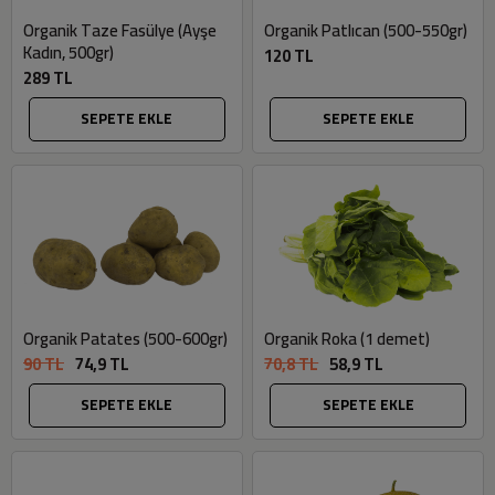
Organik Patlıcan (500-550gr)
Organik Taze Fasülye (Ayşe
Kadın, 500gr)
120 TL
289 TL
SEPETE EKLE
SEPETE EKLE
Organik Patates (500-600gr)
Organik Roka (1 demet)
90 TL
74,9 TL
70,8 TL
58,9 TL
SEPETE EKLE
SEPETE EKLE