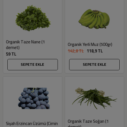
Organik Taze Nane (1
Organik Yerli Muz (500gr)
demet)
142,8 TL
118,9 TL
59 TL
SEPETE EKLE
SEPETE EKLE
Organik Taze Soğan (1
Siyah Erzincan Üzümü (Cimin
demet)