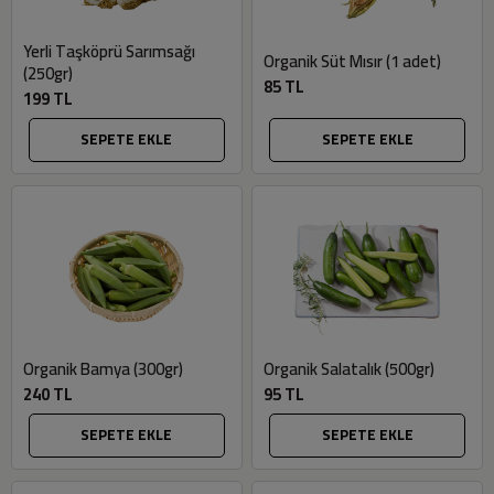
Yerli Taşköprü Sarımsağı
Organik Süt Mısır (1 adet)
(250gr)
85 TL
199 TL
SEPETE EKLE
SEPETE EKLE
Organik Bamya (300gr)
Organik Salatalık (500gr)
240 TL
95 TL
SEPETE EKLE
SEPETE EKLE