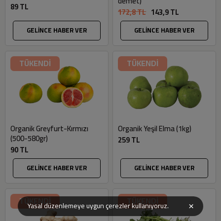
demet)
89 TL
172,8 TL
143,9 TL
GELİNCE HABER VER
GELİNCE HABER VER
TÜKENDİ
TÜKENDİ
Organik Greyfurt-Kırmızı
Organik Yeşil Elma (1kg)
(500-580gr)
259 TL
90 TL
GELİNCE HABER VER
GELİNCE HABER VER
TÜKENDİ
TÜKENDİ
×
Yasal düzenlemeye uygun çerezler kullanıyoruz.