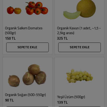
Organik Salkım Domates
Organik Kavun (1 adet, ~1,5 -
(500gr)
2,5kg arası)
150 TL
325 TL
SEPETE EKLE
SEPETE EKLE
Organik Soğan (500-550gr)
Yeşil Üzüm (500gr)
90 TL
139 TL