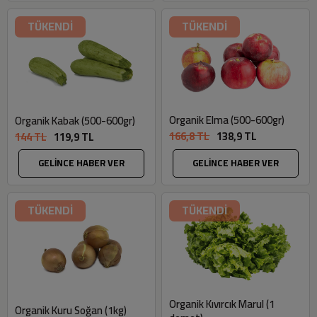
TÜKENDİ
TÜKENDİ
Organik Elma (500-600gr)
Organik Kabak (500-600gr)
166,8 TL
138,9 TL
144 TL
119,9 TL
GELİNCE HABER VER
GELİNCE HABER VER
TÜKENDİ
TÜKENDİ
Organik Kıvırcık Marul (1
Organik Kuru Soğan (1kg)