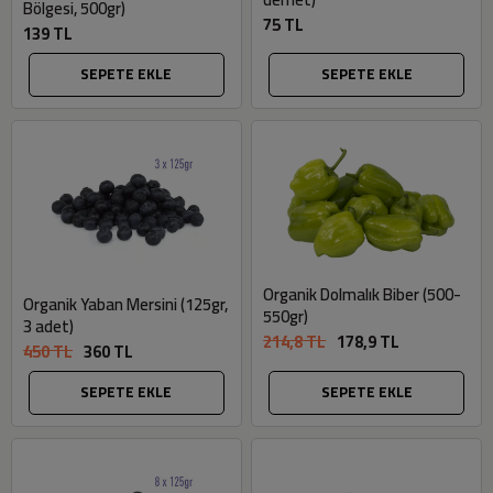
Bölgesi, 500gr)
75 TL
139 TL
SEPETE EKLE
SEPETE EKLE
Organik Dolmalık Biber (500-
Organik Yaban Mersini (125gr,
550gr)
3 adet)
214,8 TL
178,9 TL
450 TL
360 TL
SEPETE EKLE
SEPETE EKLE