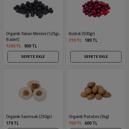
Organik Yaban Mersini (125gr,
Kızılcık (500gr)
8 adet)
210 TL
189 TL
1200 TL
900 TL
SEPETE EKLE
SEPETE EKLE
Organik Sarımsak (250gr)
Organik Patates (5kg)
179 TL
750 TL
600 TL