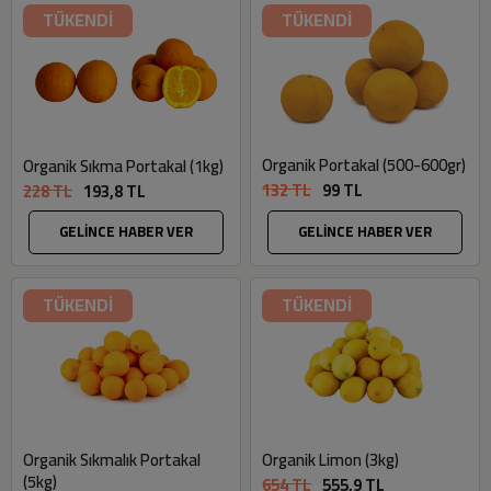
TÜKENDİ
TÜKENDİ
Organik Portakal (500-600gr)
Organik Sıkma Portakal (1kg)
132 TL
99 TL
228 TL
193,8 TL
GELİNCE HABER VER
GELİNCE HABER VER
TÜKENDİ
TÜKENDİ
Organik Sıkmalık Portakal
Organik Limon (3kg)
(5kg)
654 TL
555,9 TL