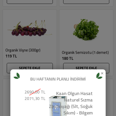
Organik Vişne (300gr)
Organik Semizotu (1 demet)
119 TL
180 TL
SEPETE EKLE
SEPETE EKLE
×
BU HAFTANIN PLANLI İNDİRİMİ
2690,00 TL
Kaan Olgun Hasat
2071,30 TL
Naturel Sızma
Zeytinyağı (5lt, Soğuk
Sıkım) - Bilgem