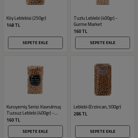
Köy Leblebisi (250gr)
Tuzlu Leblebi (400gr) -
Gurme Market
148 TL
160 TL
SEPETE EKLE
SEPETE EKLE
Kuruyemiş Serisi: Kavrulmuş
Leblebi (Erzincan, 500gr)
Tuzsuz Leblebi (400gr) -
286 TL
Gurme Market
160 TL
SEPETE EKLE
SEPETE EKLE