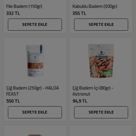
File Badem (150gr)
Kabuklu Badem (500gr)
332 TL
355 TL
SEPETE EKLE
SEPETE EKLE
Çiğ Badem (250gr) - HALOA
Çiğ Badem İçi (80gr) -
FEAST
Astronut
550 TL
94,9 TL
SEPETE EKLE
SEPETE EKLE