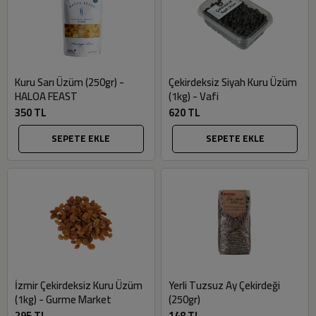
Kuru Sarı Üzüm (250gr) -
Çekirdeksiz Siyah Kuru Üzüm
HALOA FEAST
(1kg) - Vafi
350 TL
620 TL
SEPETE EKLE
SEPETE EKLE
İzmir Çekirdeksiz Kuru Üzüm
Yerli Tuzsuz Ay Çekirdeği
(1kg) - Gurme Market
(250gr)
295 TL
148 TL