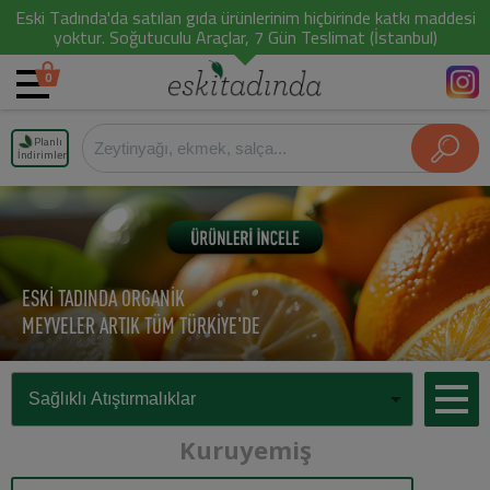
Eski Tadında'da satılan gıda ürünlerinim hiçbirinde katkı maddesi
yoktur. Soğutuculu Araçlar, 7 Gün Teslimat (İstanbul)
0
Planlı
İndirimler
ESKİ TADINDA ORGANİK
MEYVELER ARTIK TÜM TÜRKİYE'DE
Kuruyemiş