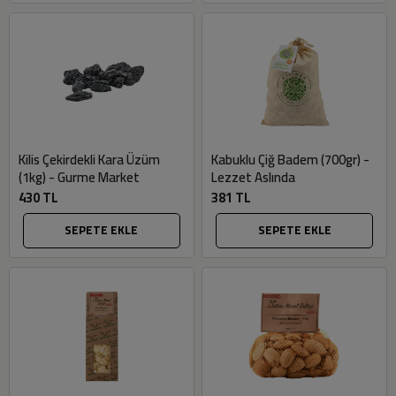
Kilis Çekirdekli Kara Üzüm
Kabuklu Çiğ Badem (700gr) -
(1kg) - Gurme Market
Lezzet Aslında
430 TL
381 TL
SEPETE EKLE
SEPETE EKLE