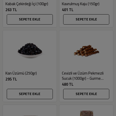
Kabak Çekirdeği İçi (100gr)
Kavrulmuş Kaju (150gr)
263 TL
401 TL
SEPETE EKLE
SEPETE EKLE
Kan Üzümü (250gr)
Cevizli ve Üzüm Pekmezli
Sucuk (1000gr) - Gurme
295 TL
Market
480 TL
SEPETE EKLE
SEPETE EKLE