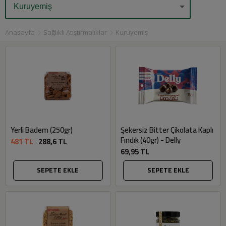
Anasayfa
Sağlıklı Atıştırmalıklar
Kuruyemiş
Yerli Badem (250gr)
Şekersiz Bitter Çikolata Kaplı
Fındık (40gr) - Delly
481 TL
288,6 TL
69,95 TL
SEPETE EKLE
SEPETE EKLE