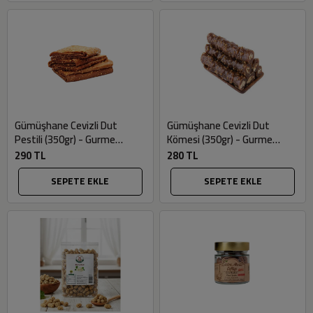
Gümüşhane Cevizli Dut
Gümüşhane Cevizli Dut
Pestili (350gr) - Gurme
Kömesi (350gr) - Gurme
Market
Market
290 TL
280 TL
SEPETE EKLE
SEPETE EKLE