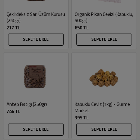
Çekirdeksiz Sarı Üzüm Kurusu
Organik Pikan Cevizi (Kabuklu,
(250gr)
500gr)
217 TL
650 TL
SEPETE EKLE
SEPETE EKLE
Antep Fıstığı (250gr)
Kabuklu Ceviz (1kg) - Gurme
Market
746 TL
395 TL
SEPETE EKLE
SEPETE EKLE