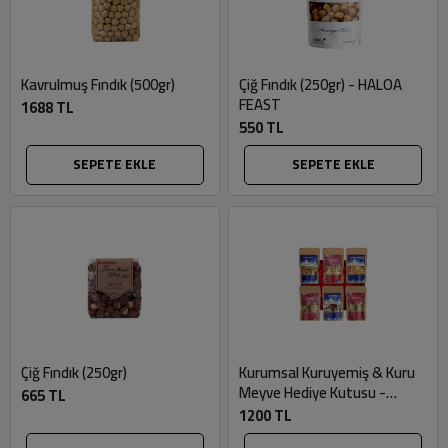
Kavrulmuş Fındık (500gr)
Çiğ Fındık (250gr) - HALOA
FEAST
1688 TL
550 TL
SEPETE EKLE
SEPETE EKLE
Çiğ Fındık (250gr)
Kurumsal Kuruyemiş & Kuru
Meyve Hediye Kutusu -
665 TL
Datça Murat Çiftliği
1200 TL