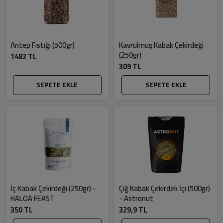
Antep Fıstığı (500gr)
Kavrulmuş Kabak Çekirdeği
(250gr)
1482 TL
309 TL
SEPETE EKLE
SEPETE EKLE
İç Kabak Çekirdeği (250gr) -
Çiğ Kabak Çekirdek İçi (500gr)
HALOA FEAST
- Astronut
350 TL
329,9 TL