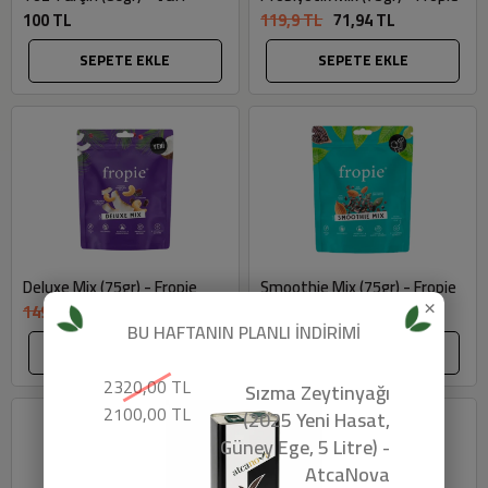
100 TL
119,9 TL
71,94 TL
SEPETE EKLE
SEPETE EKLE
Deluxe Mix (75gr) - Fropie
Smoothie Mix (75gr) - Fropie
×
149,9 TL
89,94 TL
159,9 TL
95,94 TL
BU HAFTANIN PLANLI İNDİRİMİ
SEPETE EKLE
SEPETE EKLE
2320,00 TL
Sızma Zeytinyağı
2100,00 TL
(2025 Yeni Hasat,
Güney Ege, 5 Litre) -
AtcaNova