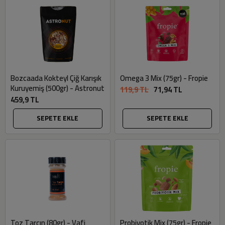
Bozcaada Kokteyl Çiğ Karışık
Omega 3 Mix (75gr) - Fropie
Kuruyemiş (500gr) - Astronut
119,9 TL
71,94 TL
459,9 TL
SEPETE EKLE
SEPETE EKLE
Toz Tarçın (80gr) - Vafi
Probiyotik Mix (75gr) - Fropie