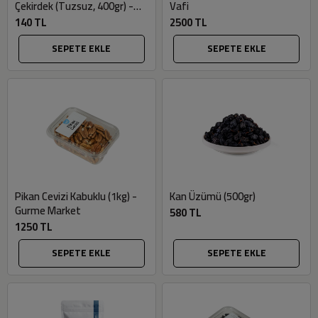
Çekirdek (Tuzsuz, 400gr) -
Vafi
Gurme Market
140 TL
2500 TL
SEPETE EKLE
SEPETE EKLE
Pikan Cevizi Kabuklu (1kg) -
Kan Üzümü (500gr)
Gurme Market
580 TL
1250 TL
SEPETE EKLE
SEPETE EKLE