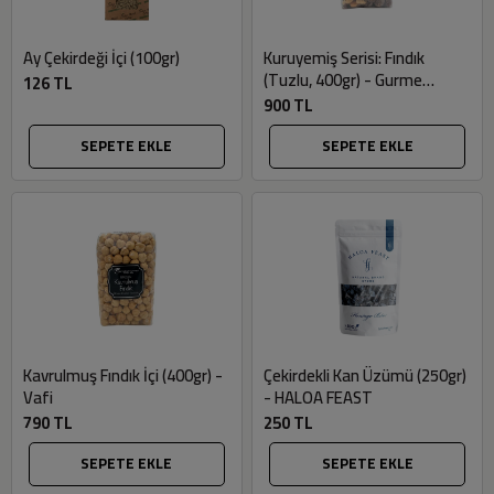
Ay Çekirdeği İçi (100gr)
Kuruyemiş Serisi: Fındık
(Tuzlu, 400gr) - Gurme
126 TL
Market
900 TL
SEPETE EKLE
SEPETE EKLE
Kavrulmuş Fındık İçi (400gr) -
Çekirdekli Kan Üzümü (250gr)
Vafi
- HALOA FEAST
790 TL
250 TL
SEPETE EKLE
SEPETE EKLE