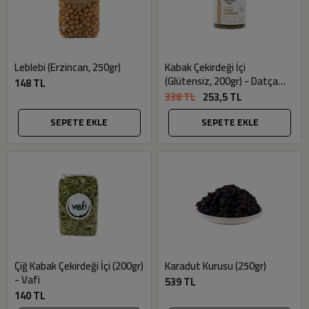
Leblebi (Erzincan, 250gr)
Kabak Çekirdeği İçi
(Glütensiz, 200gr) - Datça
148 TL
Murat Çiftliği
338 TL
253,5 TL
SEPETE EKLE
SEPETE EKLE
Çiğ Kabak Çekirdeği İçi (200gr)
Karadut Kurusu (250gr)
- Vafi
539 TL
140 TL