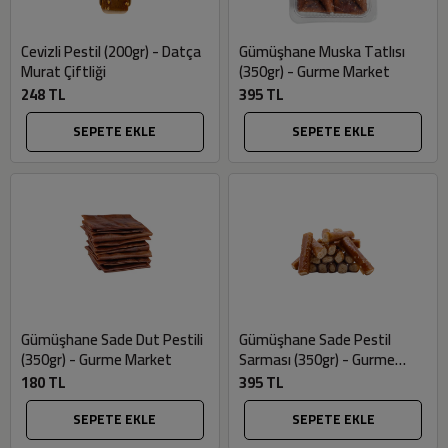
Cevizli Pestil (200gr) - Datça
Gümüşhane Muska Tatlısı
Murat Çiftliği
(350gr) - Gurme Market
248 TL
395 TL
SEPETE EKLE
SEPETE EKLE
Gümüşhane Sade Dut Pestili
Gümüşhane Sade Pestil
(350gr) - Gurme Market
Sarması (350gr) - Gurme
Market
180 TL
395 TL
SEPETE EKLE
SEPETE EKLE