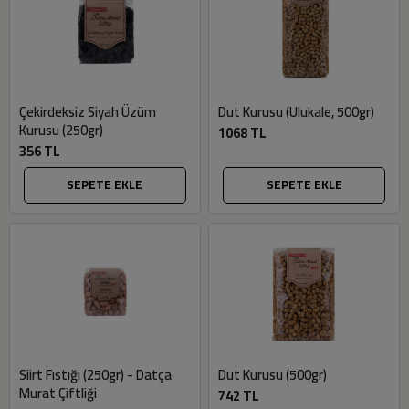
Çekirdeksiz Siyah Üzüm
Dut Kurusu (Ulukale, 500gr)
Kurusu (250gr)
1068 TL
356 TL
SEPETE EKLE
SEPETE EKLE
Siirt Fıstığı (250gr) - Datça
Dut Kurusu (500gr)
Murat Çiftliği
742 TL