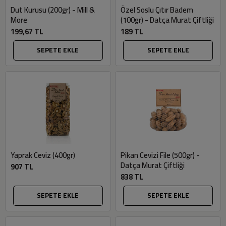
Dut Kurusu (200gr) - Mill &
Özel Soslu Çıtır Badem
More
(100gr) - Datça Murat Çiftliği
199,67 TL
189 TL
SEPETE EKLE
SEPETE EKLE
Yaprak Ceviz (400gr)
Pikan Cevizi File (500gr) -
Datça Murat Çiftliği
907 TL
838 TL
SEPETE EKLE
SEPETE EKLE