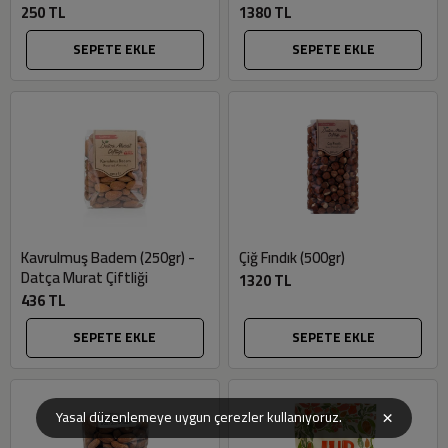
250 TL
1380 TL
SEPETE EKLE
SEPETE EKLE
Kavrulmuş Badem (250gr) -
Çiğ Fındık (500gr)
Datça Murat Çiftliği
1320 TL
436 TL
SEPETE EKLE
SEPETE EKLE
×
Yasal düzenlemeye uygun çerezler kullanıyoruz.