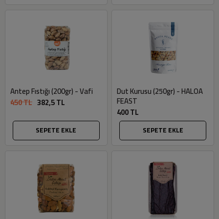
Antep Fıstığı (200gr) - Vafi
Dut Kurusu (250gr) - HALOA
FEAST
450 TL
382,5 TL
400 TL
SEPETE EKLE
SEPETE EKLE