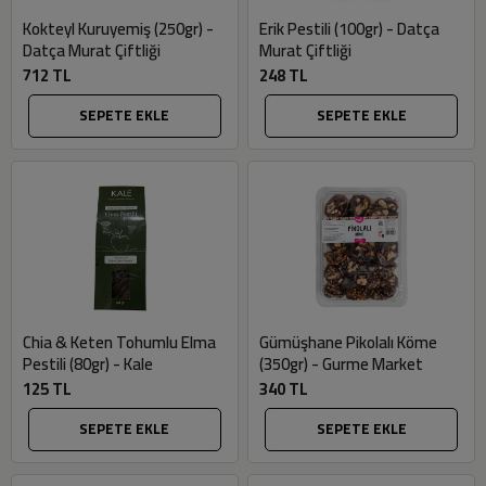
Kokteyl Kuruyemiş (250gr) -
Erik Pestili (100gr) - Datça
Datça Murat Çiftliği
Murat Çiftliği
712 TL
248 TL
SEPETE EKLE
SEPETE EKLE
Chia & Keten Tohumlu Elma
Gümüşhane Pikolalı Köme
Pestili (80gr) - Kale
(350gr) - Gurme Market
125 TL
340 TL
SEPETE EKLE
SEPETE EKLE