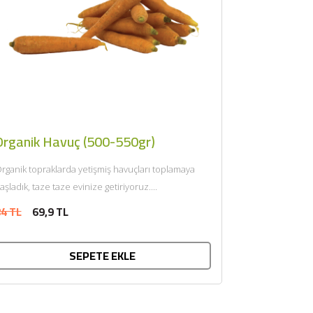
Organik Havuç (500-550gr)
rganik topraklarda yetişmiş havuçları toplamaya
aşladık, taze taze evinize getiriyoruz....
4 TL
69,9 TL
SEPETE EKLE