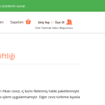
ürünlerini sunar.
şim
Sepetim
Giriş Yap
//
Üye Ol
0
Eski Tadında Satıcı Başvurusu
ftliği
 Pikan cevizi, iç kısmı filelenmiş halde paketlenmiştir.
 işlemi uygulanmamıştır. Diğer ceviz türlerine kıyasla