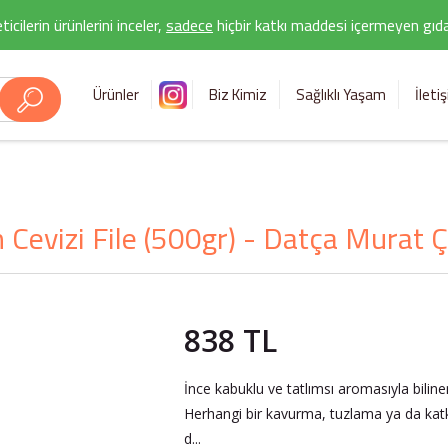
icilerin ürünlerini inceler,
sadece
hiçbir katkı maddesi içermeyen gıda 
Ürünler
Biz Kimiz
Sağlıklı Yaşam
İleti
 Cevizi File (500gr) - Datça Murat Çi
838 TL
İnce kabuklu ve tatlımsı aromasıyla bilinen
Herhangi bir kavurma, tuzlama ya da katkı
d...