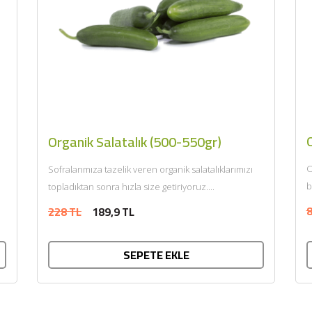
Organik Salatalık (500-550gr)
O
Sofralarımıza tazelik veren organik salatalıklarımızı
b
topladıktan sonra hızla size getiriyoruz....
8
228 TL
189,9 TL
SEPETE EKLE