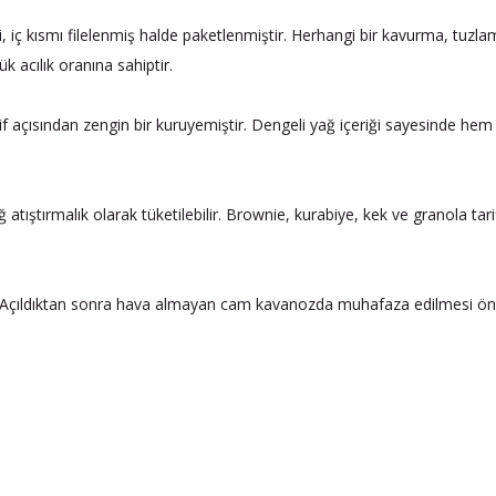
i, iç kısmı filelenmiş halde paketlenmiştir. Herhangi bir kavurma, tuzl
 acılık oranına sahiptir.
f açısından zengin bir kuruyemiştir. Dengeli yağ içeriği sayesinde hem e
iğ atıştırmalık olarak tüketilebilir. Brownie, kurabiye, kek ve granola ta
 Açıldıktan sonra hava almayan cam kavanozda muhafaza edilmesi önerili