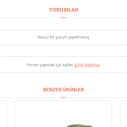
YORUMLAR
Henüz bir yorum yapılmamış.
BU HAFTANIN PLANLI İNDİRİMİ
2690,00 TL
Kaan Olgun Hasat
2071,30 TL
giriş yapınız.
Naturel Sızma Zeytinyağı
Yorum yapmak için lütfen
(5lt, Soğuk Sıkım) - Bilgem
Zeytincilik
SEPETE EKLE
BENZER ÜRÜNLER