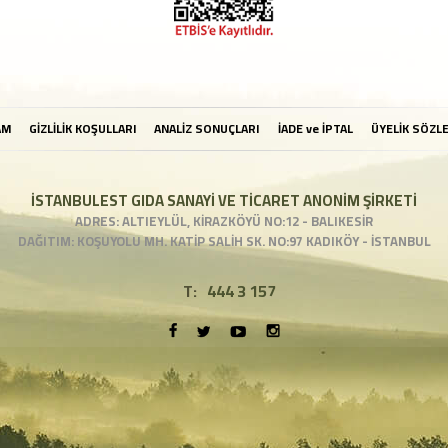
AM
GİZLİLİK KOŞULLARI
ANALİZ SONUÇLARI
İADE ve İPTAL
ÜYELİK SÖZL
İSTANBULEST GIDA SANAYİ VE TİCARET ANONİM ŞİRKETİ
ADRES: ALTIEYLÜL, KİRAZKÖYÜ NO:12 - BALIKESİR
DAĞITIM: KOŞUYOLU MH. KATİP SALİH SK. NO:97 KADIKÖY - İSTANBUL
T:
444 3 157