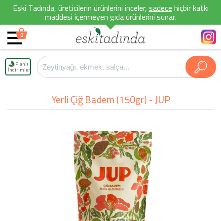
Eski Tadında, üreticilerin ürünlerini inceler,
sadece
hiçbir katkı
maddesi içermeyen gıda ürünlerini sunar.
0
Planlı
İndirimler
Yerli Çiğ Badem (150gr) - JUP