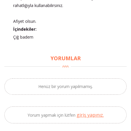
rahatlığıyla kullanabilirsiniz.
Afiyet olsun.
İçindekiler:
Çiğ badem
×
BU HAFTANIN PLANLI İNDİRİMİ
YORUMLAR
2690,00 TL
Kaan Olgun Hasat
2071,30 TL
Naturel Sızma
Zeytinyağı (5lt, Soğuk
Henüz bir yorum yapılmamış.
Sıkım) - Bilgem
Zeytincilik
giriş yapınız.
Yorum yapmak için lütfen
SEPETE EKLE