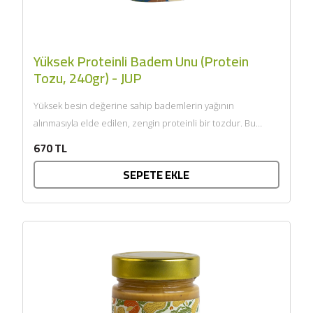
Yüksek Proteinli Badem Unu (Protein
Tozu, 240gr) - JUP
Yüksek besin değerine sahip bademlerin yağının
alınmasıyla elde edilen, zengin proteinli bir tozdur. Bu
işlem, bademin faydalı...
670 TL
SEPETE EKLE