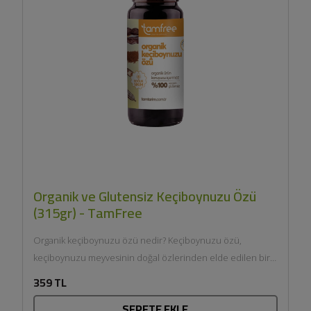
Organik ve Glutensiz Keçiboynuzu Özü
(315gr) - TamFree
Organik keçiboynuzu özü nedir? Keçiboynuzu özü,
keçiboynuzu meyvesinin doğal özlerinden elde edilen bir
üründür. Keçiboynuzu, Akdeniz iklimine özgü...
359 TL
SEPETE EKLE