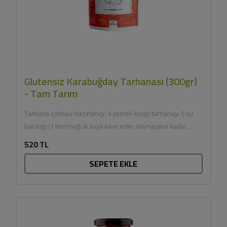
Glutensiz Karabuğday Tarhanası (300gr)
- Tam Tarım
Tarhana çorbası hazırlanışı: 4 yemek kaşığı tarhanayı 5 su
bardağı (1 litre) soğuk suya ilave edin. Kaynayana kadar
karıştırın. Kısık...
520 TL
SEPETE EKLE