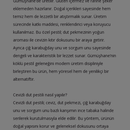
Gümüşhane’de üretilir. Gluten içermez ve rafine şeker
eklemeden hazırlanır. Doğal içerikleri sayesinde hem
temiz hem de lezzetli bir atıştırmalık sunar. Üretim
sürecinde katkı maddesi, renklendirici veya koruyucu
kullanılmaz. Bu özel pestil; dut pekmezinin yoğun
aroması ile cevizin kıtır dokusunu bir araya getirir.
Ayrıca çiğ karabuğday unu ve sorgum unu sayesinde
dengeli ve karakteristik bir lezzet sunar. Gümüşhane’nin
köklü pestil geleneğini modern üretim disipliniyle
birleştiren bu ürün, hem yöresel hem de yenilikçi bir
alternatiftir.
Cevizli dut pestili nasıl yapılır?
Cevizli dut pestili; ceviz, dut pekmezi, çiğ karabuğday
unu ve sorgum unu bazlı karışımın ince tabaka halinde
serilerek kurutulmasıyla elde edilir. Bu yöntem, ürünün
doğal yapısını korur ve geleneksel dokusunu ortaya