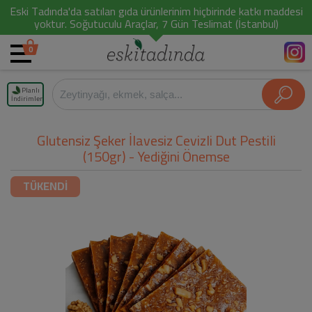
Eski Tadında'da satılan gıda ürünlerinim hiçbirinde katkı maddesi
yoktur. Soğutuculu Araçlar, 7 Gün Teslimat (İstanbul)
0
Planlı
İndirimler
Glutensiz Şeker İlavesiz Cevizli Dut Pestili
(150gr) - Yediğini Önemse
TÜKENDİ