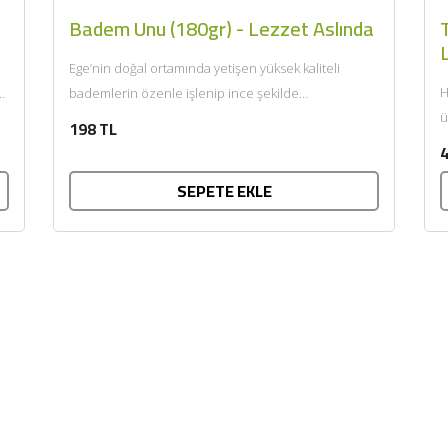
Badem Unu (180gr) - Lezzet Aslında
Ege’nin doğal ortamında yetişen yüksek kaliteli
H
bademlerin özenle işlenip ince şekilde
öğütülmesiyle elde edilen badem unu, glütensiz...
198 TL
4
SEPETE EKLE