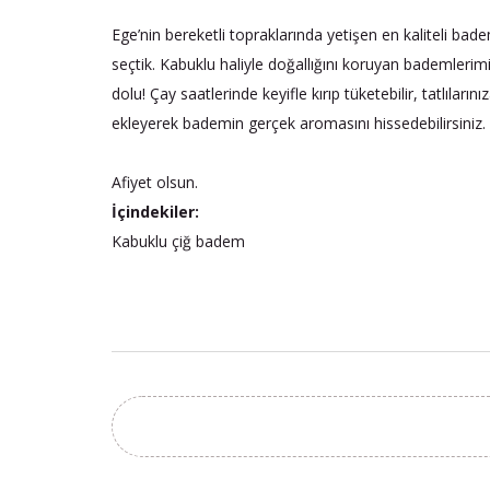
Ege’nin bereketli topraklarında yetişen en kaliteli badem
seçtik. Kabuklu haliyle doğallığını koruyan bademlerim
dolu! Çay saatlerinde keyifle kırıp tüketebilir, tatlıları
ekleyerek bademin gerçek aromasını hissedebilirsiniz.
Afiyet olsun.
İçindekiler:
Kabuklu çiğ badem