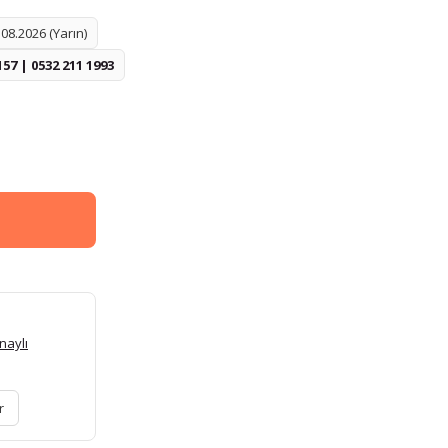
08.2026 (Yarın)
157 | 0532 211 1993
naylı
r