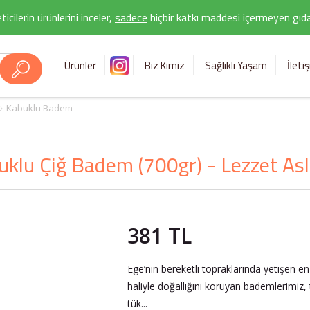
icilerin ürünlerini inceler,
sadece
hiçbir katkı maddesi içermeyen gıda 
Ürünler
Biz Kimiz
Sağlıklı Yaşam
İleti
Kabuklu Badem
uklu Çiğ Badem (700gr) - Lezzet Asl
381 TL
Ege’nin bereketli topraklarında yetişen en 
haliyle doğallığını koruyan bademlerimiz, 
tük...