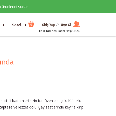
ürünlerini sunar.
şim
Sepetim
Giriş Yap
//
Üye Ol
0
Eski Tadında Satıcı Başvurusu
ında
kaliteli bademleri sizin için özenle seçtik. Kabuklu
taptaze ve lezzet dolu! Çay saatlerinde keyifle kırıp