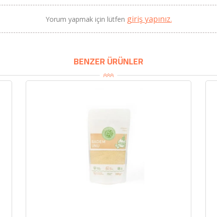
giriş yapınız.
Yorum yapmak için lütfen
BU HAFTANIN PLANLI İNDİRİMİ
2320,00 TL
Sızma Zeytinyağı (2025
BENZER ÜRÜNLER
2100,00 TL
Yeni Hasat, Güney Ege, 5
Litre) - AtcaNova
SEPETE EKLE