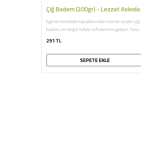
Çiğ Badem (200gr) - Lezzet Aslında
Ege’nin bereketli topraklarından özenle seçilen çiğ
badem, en doğal haliyle sofralarınıza geliyor. Taze,
besleyici ve katkısız yapısıyla çiğ...
291 TL
SEPETE EKLE