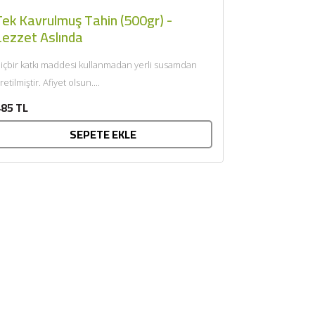
Tek Kavrulmuş Tahin (500gr) -
Lezzet Aslında
içbir katkı maddesi kullanmadan yerli susamdan
üretilmiştir. Afiyet olsun....
85 TL
SEPETE EKLE