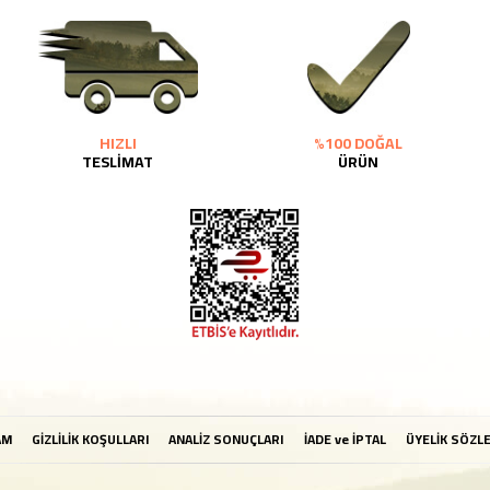
HIZLI
%100 DOĞAL
TESLİMAT
ÜRÜN
AM
GİZLİLİK KOŞULLARI
ANALİZ SONUÇLARI
İADE ve İPTAL
ÜYELİK SÖZL