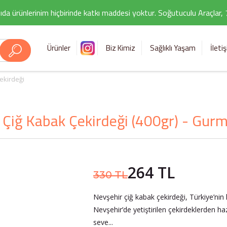
ıda ürünlerinim hiçbirinde katkı maddesi yoktur. Soğutuculu Araçlar,
Ürünler
Biz Kimiz
Sağlıklı Yaşam
İleti
ekirdeği
 Çiğ Kabak Çekirdeği (400gr) - Gur
264 TL
330 TL
Nevşehir çiğ kabak çekirdeği, Türkiye’nin
Nevşehir’de yetiştirilen çekirdeklerden haz
seve...