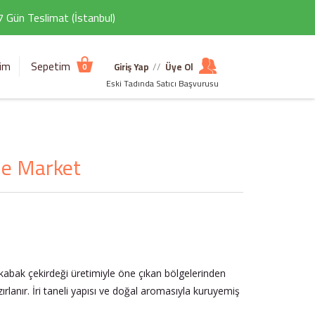
 7 Gün Teslimat (İstanbul)
şim
Sepetim
Giriş Yap
//
Üye Ol
0
Eski Tadında Satıcı Başvurusu
me Market
 kabak çekirdeği üretimiyle öne çıkan bölgelerinden
ırlanır. İri taneli yapısı ve doğal aromasıyla kuruyemiş