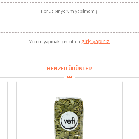
Henüz bir yorum yapılmamış.
BU HAFTANIN PLANLI İNDİRİMİ
giriş yapınız.
Yorum yapmak için lütfen
2690,00 TL
Kaan Olgun Hasat
2071,30 TL
Naturel Sızma Zeytinyağı
(5lt, Soğuk Sıkım) - Bilgem
BENZER ÜRÜNLER
Zeytincilik
SEPETE EKLE