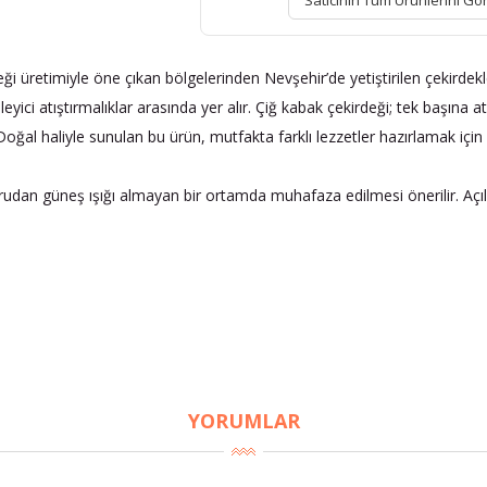
Satıcının Tüm Ürünlerini Gö
i üretimiyle öne çıkan bölgelerinden Nevşehir’de yetiştirilen çekirdekle
sleyici atıştırmalıklar arasında yer alır. Çiğ kabak çekirdeği; tek başına at
. Doğal haliyle sunulan bu ürün, mutfakta farklı lezzetler hazırlamak için 
ğrudan güneş ışığı almayan bir ortamda muhafaza edilmesi önerilir. Açı
YORUMLAR