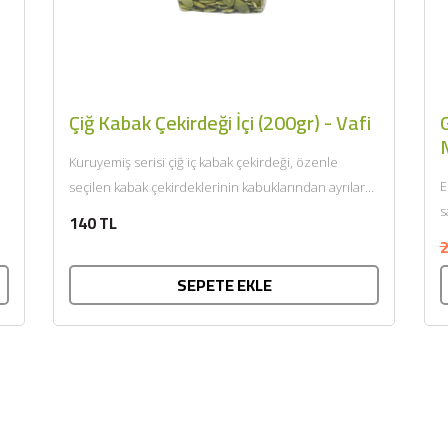
Çiğ Kabak Çekirdeği İçi (200gr) - Vafi
Kuruyemiş serisi çiğ iç kabak çekirdeği, özenle
E
seçilen kabak çekirdeklerinin kabuklarından ayrılarak
s
doğal haliyle sunulmasıyla hazırlanır. Kendine...
140 TL
2
SEPETE EKLE