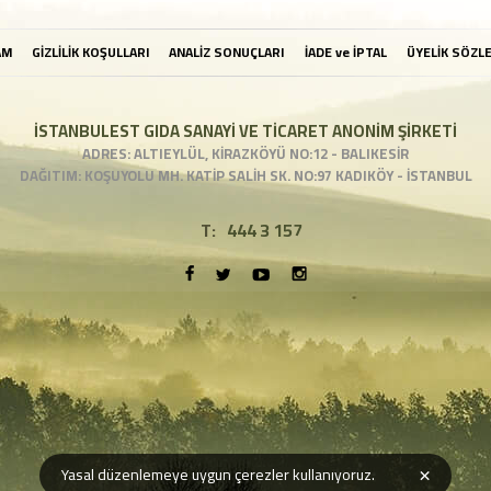
AM
GİZLİLİK KOŞULLARI
ANALİZ SONUÇLARI
İADE ve İPTAL
ÜYELİK SÖZL
İSTANBULEST GIDA SANAYİ VE TİCARET ANONİM ŞİRKETİ
ADRES: ALTIEYLÜL, KİRAZKÖYÜ NO:12 - BALIKESİR
DAĞITIM: KOŞUYOLU MH. KATİP SALİH SK. NO:97 KADIKÖY - İSTANBUL
T:
444 3 157
×
Yasal düzenlemeye uygun çerezler kullanıyoruz.