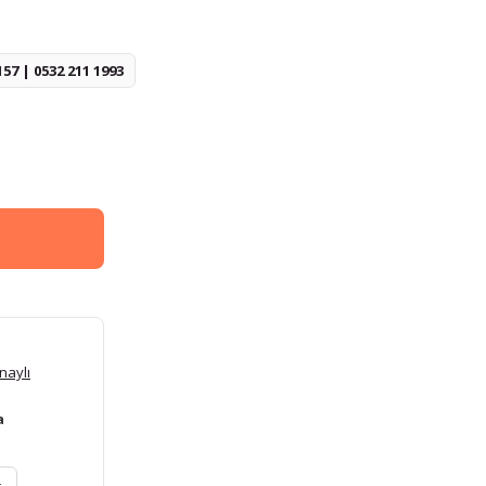
157 | 0532 211 1993
naylı
a