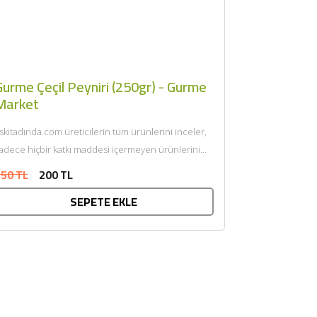
Gurme Çeçil Peyniri (250gr) - Gurme
Market
skitadında.com üreticilerin tüm ürünlerini inceler,
adece hiçbir katkı maddesi içermeyen ürünlerini
sunar. Afiyet olsun....
50 TL
200 TL
SEPETE EKLE