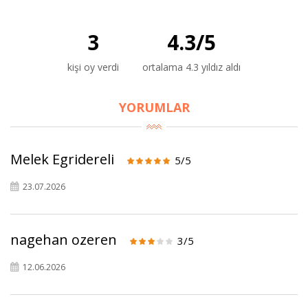
3
4.3
/
5
kişi oy verdi
ortalama 4.3 yıldız aldı
YORUMLAR
×
Melek Egridereli
5/5
BU HAFTANIN PLANLI İNDİRİMİ
23.07.2026
2690,00 TL
Kaan Olgun Hasat
2071,30 TL
Naturel Sızma
nagehan ozeren
3/5
Zeytinyağı (5lt, Soğuk
Sıkım) - Bilgem
12.06.2026
Zeytincilik