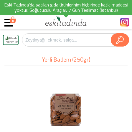
Eski Tadında'da satılan gıda ürünlerinim hiçbirinde katkı maddesi
yoktur. Soğutuculu Araçlar, 7 Gün Teslimat (İstanbul)
0
Planlı
İndirimler
Yerli Badem (250gr)