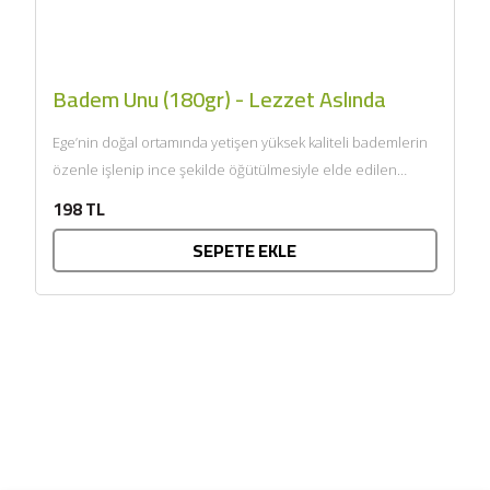
Badem Unu (180gr) - Lezzet Aslında
Ege’nin doğal ortamında yetişen yüksek kaliteli bademlerin
özenle işlenip ince şekilde öğütülmesiyle elde edilen
badem unu, glütensiz...
198 TL
SEPETE EKLE