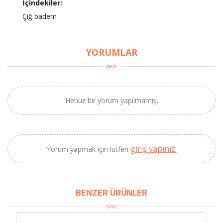
İçindekiler:
Çiğ badem
×
YORUMLAR
BU HAFTANIN PLANLI İNDİRİMİ
2690,00 TL
Kaan Olgun Hasat
2071,30 TL
Naturel Sızma
Henüz bir yorum yapılmamış.
Zeytinyağı (5lt, Soğuk
Sıkım) - Bilgem
Zeytincilik
giriş yapınız.
Yorum yapmak için lütfen
SEPETE EKLE
BENZER ÜRÜNLER