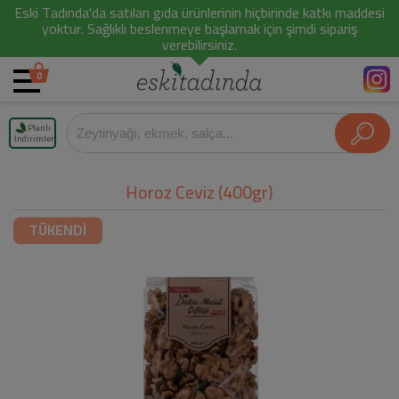
Eski Tadında'da satılan gıda ürünlerinin hiçbirinde katkı maddesi
yoktur. Sağlıklı beslenmeye başlamak için şimdi sipariş
verebilirsiniz.
0
Planlı
İndirimler
Horoz Ceviz (400gr)
TÜKENDİ