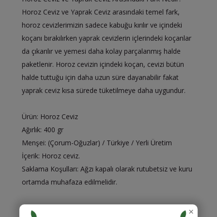
Horoz Ceviz ve Yaprak Ceviz arasındaki temel fark,
horoz cevizlerimizin sadece kabuğu kırılır ve içindeki
koçanı bırakılırken yaprak cevizlerin içlerindeki koçanlar
da çıkarılır ve yemesi daha kolay parçalanmış halde
paketlenir. Horoz cevizin içindeki koçan, cevizi bütün
halde tuttuğu için daha uzun süre dayanabilir fakat
yaprak ceviz kısa sürede tüketilmeye daha uygundur.
Ürün: Horoz Ceviz
Ağırlık: 400 gr
Menşei: (Çorum-Oğuzlar) / Türkiye / Yerli Üretim
İçerik: Horoz ceviz.
Saklama Koşulları: Ağzı kapalı olarak rutubetsiz ve kuru
ortamda muhafaza edilmelidir.
×
Afiyet olsun.