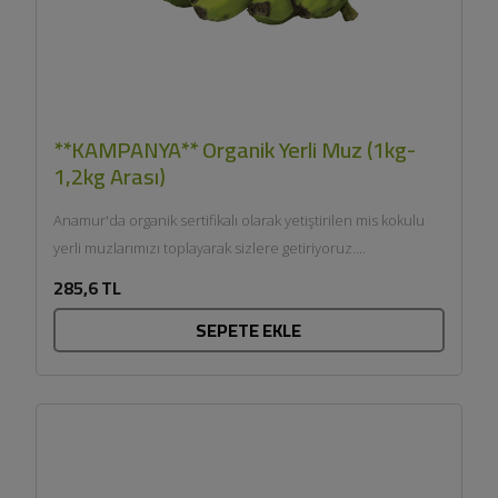
**KAMPANYA** Organik Yerli Muz (1kg-
1,2kg Arası)
Anamur'da organik sertifikalı olarak yetiştirilen mis kokulu
yerli muzlarımızı toplayarak sizlere getiriyoruz....
285,6 TL
SEPETE EKLE