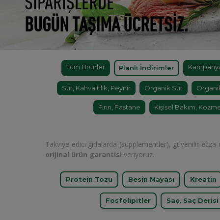
SİPARİŞLERDE
BUGÜN TAŞIMA ÜCRETSİZ.
Tüm Ürünler
Kampanyal
Planlı İndirimler
Süt, Kahvaltılık, Peynir
Organik Süt
Organi
Fırın, Pastane
Kişisel Bakım, Kozme
Takviye edici gıdalarda (supplementler), güvenilir ecza d
orijinal ürün garantisi
veriyoruz.
Protein Tozu
Besin Mayası
Kreatin
Fosfolipitler
Saç, Saç Derisi