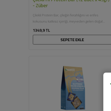
- Züber
Çilekli Protein Bar, çileğin ferahlığını ve enfes
kokusunu katkısız içeriği, meyveden gelen doğal
şekeri ve doyurucu protein...
1349,9 TL
SEPETE EKLE