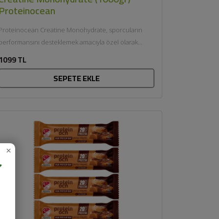
Proteinocean
Proteinocean Creatine Monohydrate, sporcuların
performansını desteklemek amacıyla özel olarak
formüle edilmiş saf kreatin monohidrat takviyesidir.
1099 TL
Mikronize yapısı...
SEPETE EKLE
×