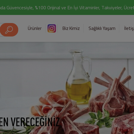
da Güvencesiyle, %100 Orijinal ve En İyi Vitaminler, Takviyeler, Ücr
Ürünler
Biz Kimiz
Sağlıklı Yaşam
İleti
EN VERECEĞİNİZ