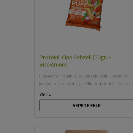
Proteinli Cips Sebzeli (50gr) -
Bite&more
Bite&more Proteinli Cips Sebzeli Nedir? . Vegan ve
koruyucu içermeyen cips . Glutensiz formül . Yüksek
protein ve lif kaynağı Çıtır...
79 TL
SEPETE EKLE