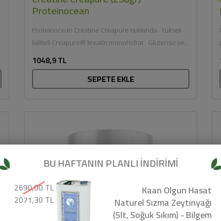
Proteinocean
Proteinocean Creatine Creapure Hakkında . Yüksek
kaliteli Creapure® kreatin monohidrat . Glutensiz ve
vegan . Antrenman öncesi dayanıklılık ve güç...
1048,9 TL
SEPETE EKLE
BU HAFTANIN PLANLI İNDİRİMİ
2690,00 TL
Kaan Olgun Hasat
2071,30 TL
Naturel Sızma Zeytinyağı
(5lt, Soğuk Sıkım) - Bilgem