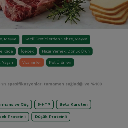
e, Meyve
Seçili Üreticilerden Sebze, Meyve
el Gıda
İçecek
Hazır Yemek, Donuk Ürün
, Yaşam
Vitaminler
Pet Ürünleri
rının
spesifikasyonları tamamen sağladığı ve %100
rmans ve Güç
5-HTP
Beta Karoten
sek Proteinli
Düşük Proteinli