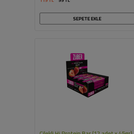
SEPETE EKLE
Çilekli Hi Protein Bar (12 adet x 45gr)