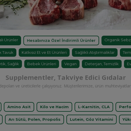
ı Ürünler
Organik Sebz
Hesabınıza Özel İndirimli Ürünler
k Tavuk
Katkısız Et ve Et Ürünleri
Sağlıklı Atıştırmalıklar
Tem
tik, Sağlık
Bebek Ürünleri
Vegan
Deterjan, Temizlik
Ev
Supplementler, Takviye Edici Gıdalar
epoları ve üreticilerle çalışıyoruz. Müşterilerimize, ürün muhteviyatla
Amino Asit
Kilo ve Hacim
L-Karnitin, CLA
Perfo
Arı Sütü, Polen, Propolis
Lutein, Göz Vitamini
Yük