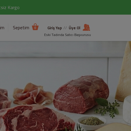
etsiz Kargo
şim
Sepetim
Giriş Yap
//
Üye Ol
0
Eski Tadında Satıcı Başvurusu