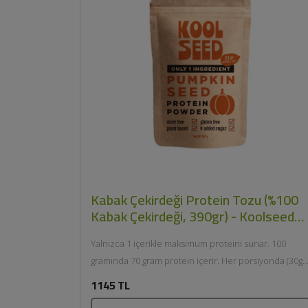
Kabak Çekirdeği Protein Tozu (%100
Kabak Çekirdeği, 390gr) - Koolseed
Nutrition
Yalnızca 1 içerikle maksimum proteini sunar. 100
gramında 70 gram protein içerir. Her porsiyonda (30gr)
21g bitkisel proteinle...
1145 TL