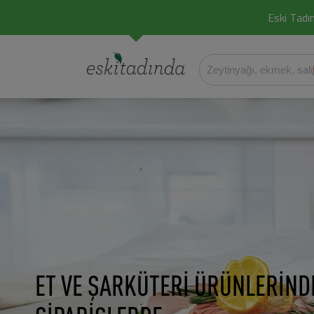
Eski Tadın
ET VE ŞARKÜTERİ ÜRÜNLERİND