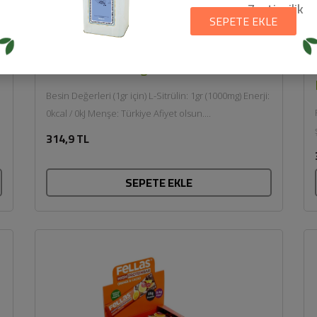
Zeytincilik
SEPETE EKLE
L-Citrulline (120gr) - Proteinocean
Besin Değerleri (1gr için) L-Sitrülin: 1gr (1000mg) Enerji:
0kcal / 0kJ Menşe: Türkiye Afiyet olsun....
314,9 TL
SEPETE EKLE