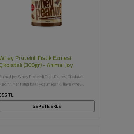
Whey Proteinli Fıstık Ezmesi
Çikolatalı (300gr) - Animal Joy
Animal Joy Whey Proteinli Fıstık Ezmesi Çikolatalı
Nedir? . Yer fıstığı bazlı yoğun içerik . İlave whey
protein ile...
355 TL
SEPETE EKLE