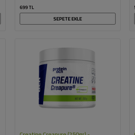
deneyimi sunar. Glutensiz formülü sayesinde,...
699 TL
SEPETE EKLE
Creatine Creapure (250gr) -