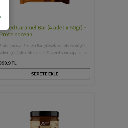
Salted Caramel Bar (4 adet x 50gr) -
Proteinocean
Proteinocean Protein Bar, yüksek protein ve düşük
şeker içeriğiyle dikkat çeker. Düzenli spor yapanlar ve
güçlü, sıkı...
399,9 TL
SEPETE EKLE