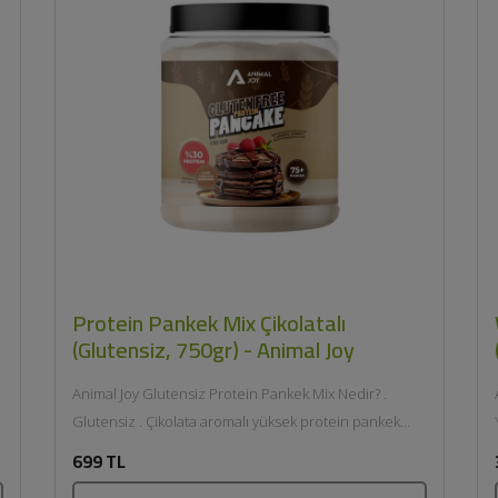
Protein Pankek Mix Çikolatalı
(Glutensiz, 750gr) - Animal Joy
Animal Joy Glutensiz Protein Pankek Mix Nedir? .
Glutensiz . Çikolata aromalı yüksek protein pankek
karışımı . İlave şeker içermez Animal...
699 TL