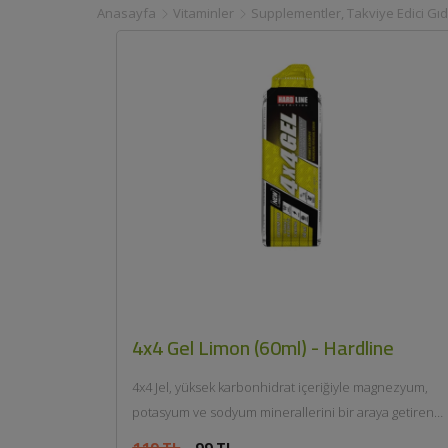
Anasayfa
Vitaminler
Supplementler, Takviye Edici Gıd
4x4 Gel Limon (60ml) - Hardline
4x4 Jel, yüksek karbonhidrat içeriğiyle magnezyum,
potasyum ve sodyum minerallerini bir araya getiren
özel bir enerji jelidir....
119 TL
99 TL