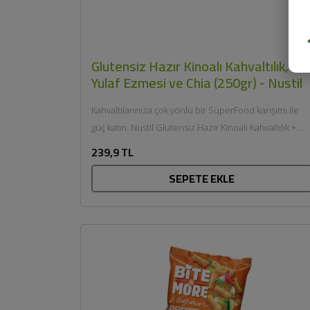
Glutensiz Hazır Kinoalı Kahvaltılık,
Yulaf Ezmesi ve Chia (250gr) - Nustil
Kahvaltılarınıza çok yönlü bir SuperFood karışımı ile
güç katın. Nustil Glutensiz Hazır Kinoalı Kahvaltılık +
Yulaf Ezmesi...
239,9 TL
SEPETE EKLE