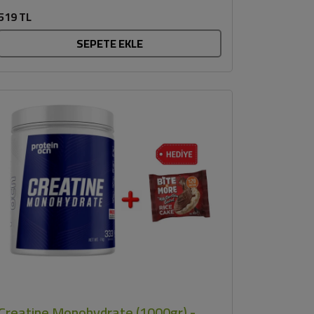
protein odaklı formül ....
519 TL
SEPETE EKLE
Creatine Monohydrate (1000gr) -