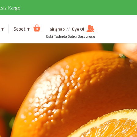
etsiz Kargo
şim
Sepetim
Giriş Yap
//
Üye Ol
0
Eski Tadında Satıcı Başvurusu