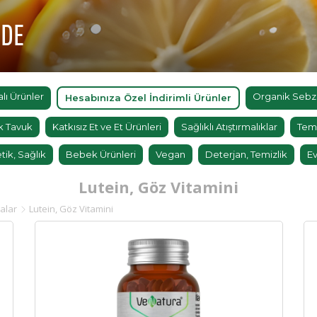
'DE
ı Ürünler
Organik Sebz
Hesabınıza Özel İndirimli Ürünler
k Tavuk
Katkısız Et ve Et Ürünleri
Sağlıklı Atıştırmalıklar
Tem
tik, Sağlık
Bebek Ürünleri
Vegan
Deterjan, Temizlik
Ev
Lutein, Göz Vitamini
alar
Lutein, Göz Vitamini