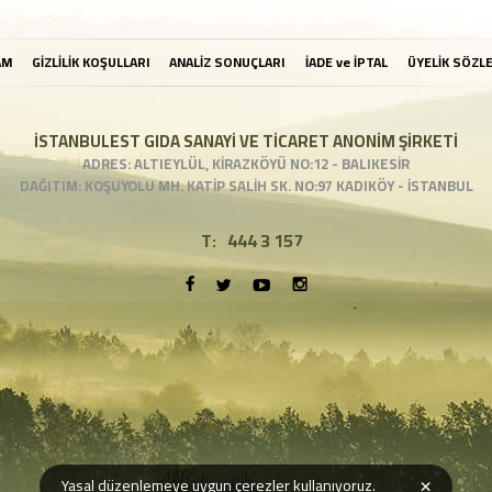
AM
GİZLİLİK KOŞULLARI
ANALİZ SONUÇLARI
İADE ve İPTAL
ÜYELİK SÖZL
İSTANBULEST GIDA SANAYİ VE TİCARET ANONİM ŞİRKETİ
ADRES: ALTIEYLÜL, KİRAZKÖYÜ NO:12 - BALIKESİR
DAĞITIM: KOŞUYOLU MH. KATİP SALİH SK. NO:97 KADIKÖY - İSTANBUL
T:
444 3 157
×
Yasal düzenlemeye uygun çerezler kullanıyoruz.