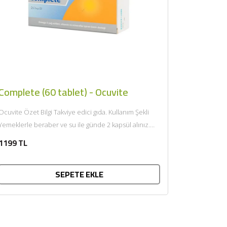
×
Complete (60 tablet) - Ocuvite
vite Özet Bilgi Takviye edici gıda. Kullanım Şekli
Yemeklerle beraber ve su ile günde 2 kapsül alınız.
Önerilen miktardan fazla kullanmayınız. Afiyet olsun....
1199 TL
SEPETE EKLE