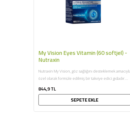
My Vision Eyes Vitamin (60 softjel) -
Nutraxin
Nutraxin My Vision, göz sağlığını desteklemek amacıyl
özel olarak formüle edilmiş bir takviye edici gıdadır.
İçeriğinde Lutein,...
844,9 TL
SEPETE EKLE