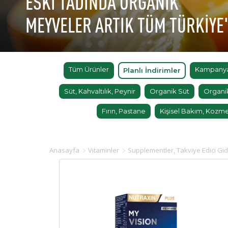
ESKİ TADINDA ORGANİK
MEYVELER ARTIK TÜM TÜRKİYE
Tüm Ürünler
Kampanyal
Planlı İndirimler
Süt, Kahvaltılık, Peynir
Organik Süt
Organi
Fırın, Pastane
Kişisel Bakım, Kozme
Anasayfa
Vitaminler
Supplementler, Takviye Edici Gıd