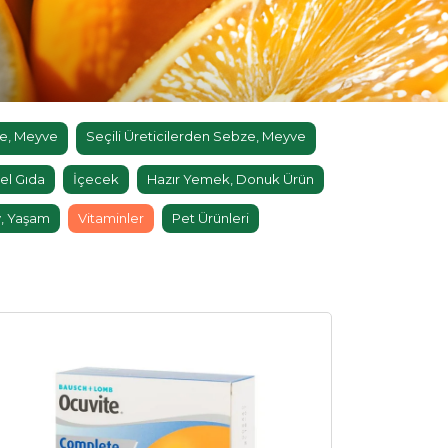
e, Meyve
Seçili Üreticilerden Sebze, Meyve
el Gıda
İçecek
Hazır Yemek, Donuk Ürün
, Yaşam
Vitaminler
Pet Ürünleri