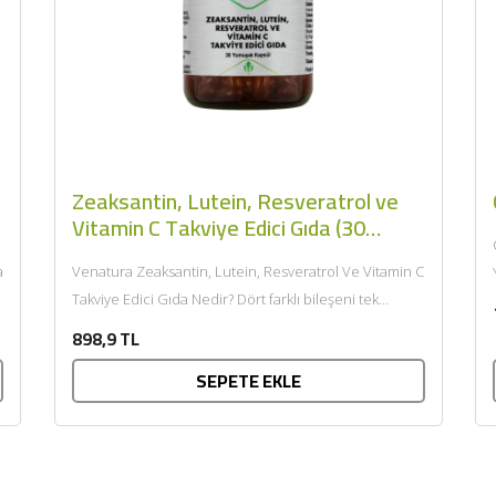
BU HAFTANIN PLANLI İNDİRİMİ
2320,00 TL
Sızma Zeytinyağı (2025
Zeaksantin, Lutein, Resveratrol ve
2100,00 TL
Yeni Hasat, Güney Ege, 5
Vitamin C Takviye Edici Gıda (30
Litre) - AtcaNova
kapsül) - Venatura
Ocu
a
Venatura Zeaksantin, Lutein, Resveratrol Ve Vitamin C
SEPETE EKLE
Takviye Edici Gıda Nedir? Dört farklı bileşeni tek
kapsülde bir araya...
898,9 TL
SEPETE EKLE