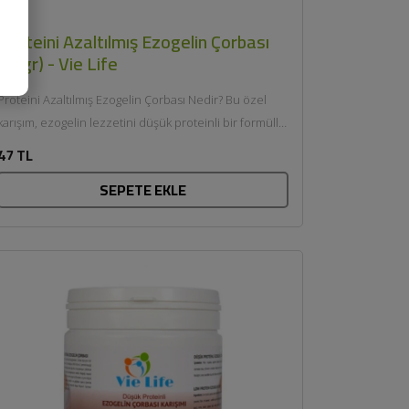
Proteini Azaltılmış Ezogelin Çorbası
(20gr) - Vie Life
Proteini Azaltılmış Ezogelin Çorbası Nedir? Bu özel
karışım, ezogelin lezzetini düşük proteinli bir formülle
sunar. Klasik hazır çorbalardan...
47 TL
SEPETE EKLE