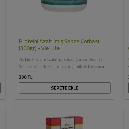
Proteini Azaltılmış Sebze Çorbası
(300gr) - Vie Life
Vie Life Proteini Azaltılmış Sebze Çorbası Nedir? .
:
Sebze çorbası lezzetini taşıyan pratik bir karışımdır. .
Vegan ve glutensiz...
330 TL
SEPETE EKLE