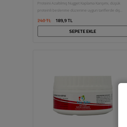
Proteini Azaltılmış Nugget Kaplama Karışımı, düşük
proteinli beslenme düzenine uygun tariflerde dış
kaplamayı oluşturmak için geliştirilmiş özel...
240 TL
189,9 TL
SEPETE EKLE