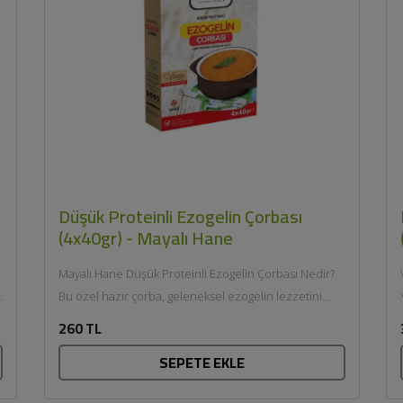
Düşük Proteinli Ezogelin Çorbası
(4x40gr) - Mayalı Hane
Mayalı Hane Düşük Proteinli Ezogelin Çorbası Nedir?
Bu özel hazır çorba, geleneksel ezogelin lezzetini
düşük proteinli ve glutensiz...
260 TL
SEPETE EKLE