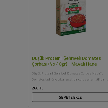
Düşük Proteinli Şehriyeli Domates
Çorbası (4 x 40gr) - Mayalı Hane
Düşük Proteinli Şehriyeli Domates Çorbası Nedir? .
Domates tadı öne çıkan sıcak bir çorba alternatifidir. .
Glutensiz ve düşük...
260 TL
SEPETE EKLE