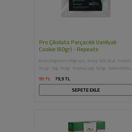
Pro Çikolata Parçacıklı Vanilyalı
Cookie (60gr) - Repeats
Besin Değerleri (100gr için) . Enerji: 628,7kcal . Protein:
26,2gr . Yağ: 30,6gr . Doymuş yağ: 18,9gr . Karbonhidrat
19,5gr . Şeker: 6,4gr ....
95 TL
79,9 TL
SEPETE EKLE