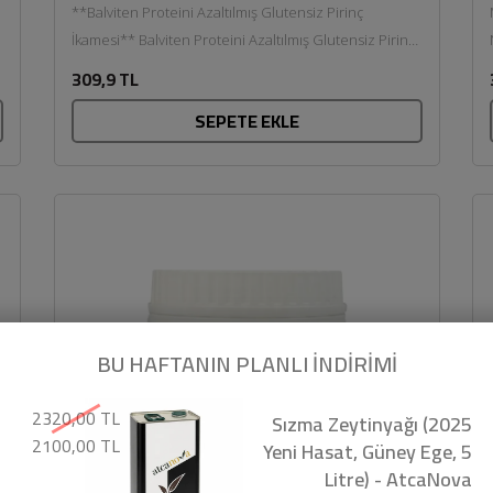
**Balviten Proteini Azaltılmış Glutensiz Pirinç
İkamesi** Balviten Proteini Azaltılmış Glutensiz Pirinç
Nedi
İkamesi, klasik pirincin yerine kullanılmak üzere özel...
309,9 TL
SEPETE EKLE
BU HAFTANIN PLANLI İNDİRİMİ
2320,00 TL
Sızma Zeytinyağı (2025
2100,00 TL
Yeni Hasat, Güney Ege, 5
Litre) - AtcaNova