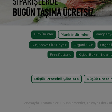
SİPARİŞLERDE
BUGÜN TAŞIMA ÜCRETSİZ.
Tüm Ürünler
Kampanyal
Planlı İndirimler
Süt, Kahvaltılık, Peynir
Organik Süt
Organi
Fırın, Pastane
Kişisel Bakım, Kozme
Düşük Proteinli Çikolata
Düşük Protei
Anasayfa
Vitaminler
Supplementler, Takviye Edici Gıd