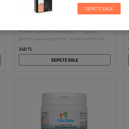
SEPETE EKLE
Proteini Azaltılmış Et İkamesi (180gr)
- Vie Life
Proteini Azaltılmış Et İkamesi Nedir? . Vegan ve
glutensiz yapıya uygun içerik. . Düşük proteinli özel
formül. . Et ikamesi...
240 TL
SEPETE EKLE