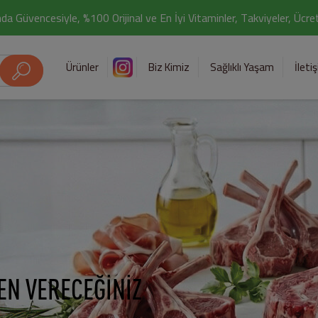
da Güvencesiyle, %100 Orijinal ve En İyi Vitaminler, Takviyeler, Ücr
Ürünler
Biz Kimiz
Sağlıklı Yaşam
İleti
EN VERECEĞİNİZ