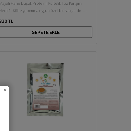
Mayalı Hane Düşük Proteinli Köftelik Toz Karışımı
r? . Köfte yapımına uygun özel bir karışımdır. .
Düşük proteinli ve...
320 TL
SEPETE EKLE
×