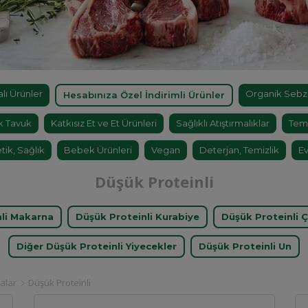
ı Ürünler
Organik Sebz
Hesabınıza Özel İndirimli Ürünler
k Tavuk
Katkısız Et ve Et Ürünleri
Sağlıklı Atıştırmalıklar
Tem
tik, Sağlık
Bebek Ürünleri
Vegan
Deterjan, Temizlik
Ev
Düşük Proteinli
nli Makarna
Düşük Proteinli Kurabiye
Düşük Proteinli 
Diğer Düşük Proteinli Yiyecekler
Düşük Proteinli Un
alar
Düşük Proteinli