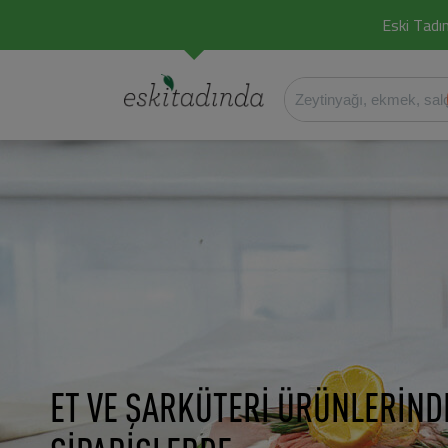
Eski Tadın
ET VE ŞARKÜTERİ ÜRÜNLERİND