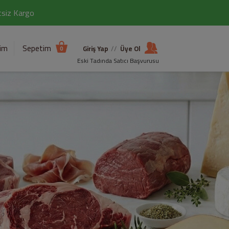
etsiz Kargo
şim
Sepetim
Giriş Yap
//
Üye Ol
0
Eski Tadında Satıcı Başvurusu