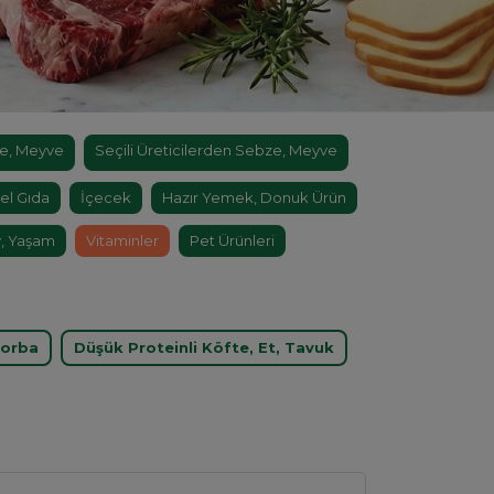
e, Meyve
Seçili Üreticilerden Sebze, Meyve
el Gıda
İçecek
Hazır Yemek, Donuk Ürün
, Yaşam
Vitaminler
Pet Ürünleri
Çorba
Düşük Proteinli Köfte, Et, Tavuk