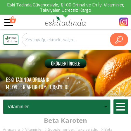
Eski Tadında Güvencesiyle, %100 Orijinal ve En İyi Vitaminler,
Takviyeler, Ücretsiz Kargo
0
Planlı
İndirimler
ESKİ TADINDA ORGANİK
MEYVELER ARTIK TÜM TÜRKİYE'DE
Beta Karoten
Anasayfa
Vitaminler
Supplementler, Takviye Edici
Beta