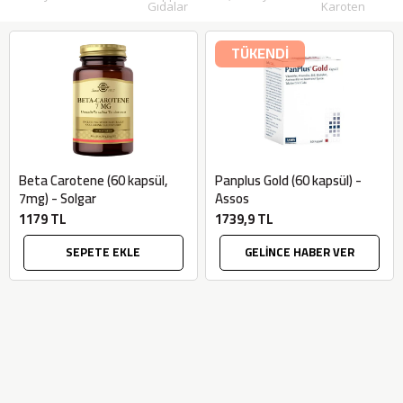
Gıdalar
Karoten
TÜKENDİ
Beta Carotene (60 kapsül,
Panplus Gold (60 kapsül) -
7mg) - Solgar
Assos
1179 TL
1739,9 TL
SEPETE EKLE
GELİNCE HABER VER