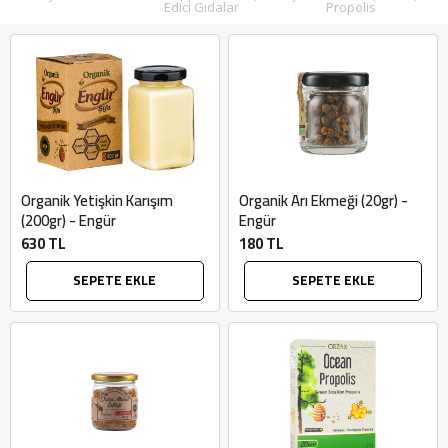
Edici Gıdalar
Propolis
Organik Yetişkin Karışım
Organik Arı Ekmeği (20gr) -
(200gr) - Engür
Engür
630 TL
180 TL
SEPETE EKLE
SEPETE EKLE