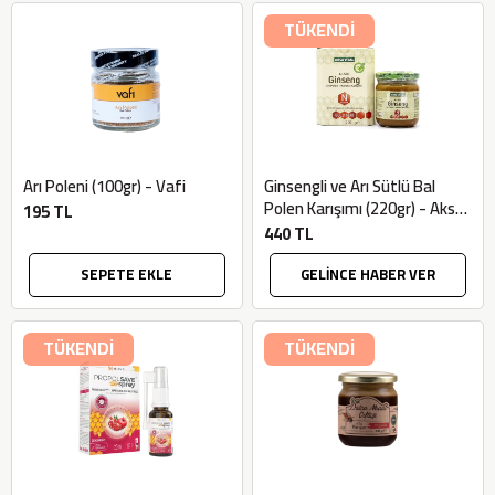
TÜKENDİ
Arı Poleni (100gr) - Vafi
Ginsengli ve Arı Sütlü Bal
Polen Karışımı (220gr) - Aksu
195 TL
Vital
440 TL
SEPETE EKLE
GELİNCE HABER VER
TÜKENDİ
TÜKENDİ