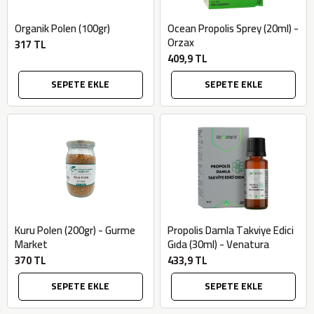
Organik Polen (100gr)
Ocean Propolis Sprey (20ml) -
Orzax
317 TL
409,9 TL
SEPETE EKLE
SEPETE EKLE
Kuru Polen (200gr) - Gurme
Propolis Damla Takviye Edici
Market
Gıda (30ml) - Venatura
370 TL
433,9 TL
SEPETE EKLE
SEPETE EKLE