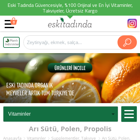
Eski Tadında Güvencesiyle, %100 Orijinal ve En İyi Vitaminler,
Takviyeler, Ücretsiz Kargo
0
Planlı
İndirimler
ESKİ TADINDA ORGANİK
MEYVELER ARTIK TÜM TÜRKİYE'DE
Arı Sütü, Polen, Propolis
Anasayfa
Vitaminler
Supplementler, Takviye
Arı Sütü, Polen,