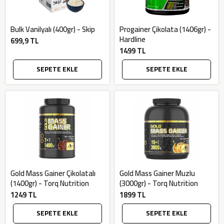
Bulk Vanilyalı (400gr) - Skip
Progainer Çikolata (1406gr) -
Hardline
699,9 TL
1499 TL
SEPETE EKLE
SEPETE EKLE
Gold Mass Gainer Çikolatalı
Gold Mass Gainer Muzlu
(1400gr) - Torq Nutrition
(3000gr) - Torq Nutrition
1249 TL
1899 TL
SEPETE EKLE
SEPETE EKLE