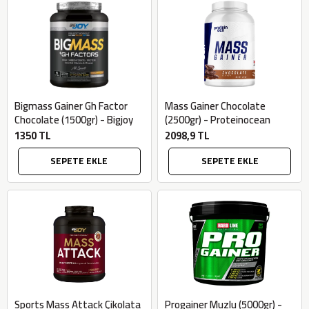
Bigmass Gainer Gh Factor
Mass Gainer Chocolate
Chocolate (1500gr) - Bigjoy
(2500gr) - Proteinocean
1350 TL
2098,9 TL
SEPETE EKLE
SEPETE EKLE
Sports Mass Attack Çikolata
Progainer Muzlu (5000gr) -