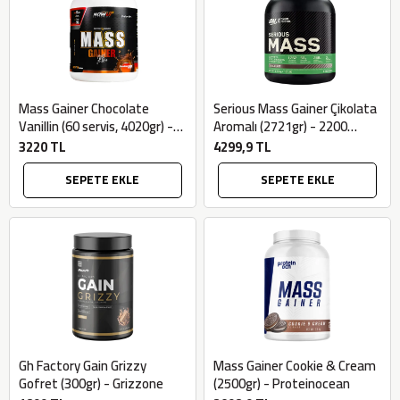
Mass Gainer Chocolate
Serious Mass Gainer Çikolata
Vanillin (60 servis, 4020gr) -
Aromalı (2721gr) - 2200
Nowup
Kombucha
3220 TL
4299,9 TL
SEPETE EKLE
SEPETE EKLE
Gh Factory Gain Grizzy
Mass Gainer Cookie & Cream
Gofret (300gr) - Grizzone
(2500gr) - Proteinocean