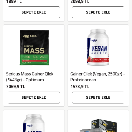
1899 TL
2098,9 TL
SEPETE EKLE
SEPETE EKLE
Serious Mass Gainer Çilek
Gainer Çilek (Vegan, 2500gr) -
(5443gr) - Optimum
Proteinocean
Nutrition
7069,9 TL
1573,9 TL
SEPETE EKLE
SEPETE EKLE