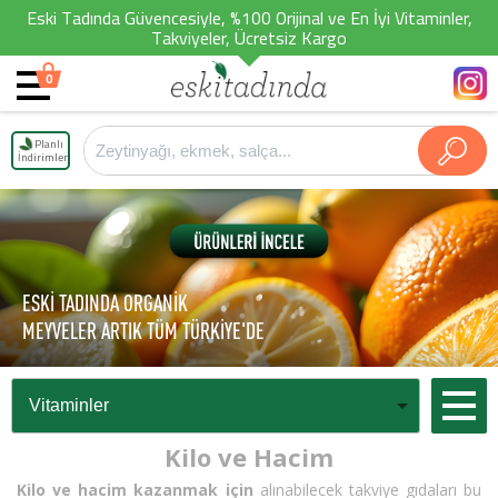
Eski Tadında Güvencesiyle, %100 Orijinal ve En İyi Vitaminler,
Takviyeler, Ücretsiz Kargo
0
Planlı
İndirimler
ESKİ TADINDA ORGANİK
MEYVELER ARTIK TÜM TÜRKİYE'DE
Kilo ve Hacim
Kilo ve hacim kazanmak için
alınabilecek takviye gıdaları bu