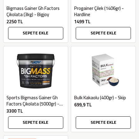
Bigmass Gainer Gh Factors
Progainer Çilek (1406gr) -
Çikolata (3kg) - Bigjoy
Hardline
2250 TL
1499 TL
SEPETE EKLE
SEPETE EKLE
Sports Bigmass Gainer Gh
Bulk Kakaolu (400gr) - Skip
Factors Çikolata (5000gr) -
699,9 TL
Bigjoy
3300 TL
SEPETE EKLE
SEPETE EKLE