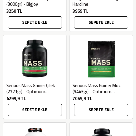
(3000gr) - Bigjoy
Hardline
3250 TL
3969 TL
SEPETE EKLE
SEPETE EKLE
Serious Mass Gainer Çilek
Serious Mass Gainer Muz
(2721gr) - Optimum
(5443gr) - Optimum
Nutrition
Nutrition
4299,9 TL
7069,9 TL
SEPETE EKLE
SEPETE EKLE