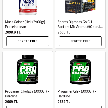
Mass Gainer Çilek (2500gr) -
Sports Bigmass Go GH
Proteinocean
Factors Mix Aroma (50 servis)
- Bigjoy
2098,9 TL
3600 TL
SEPETE EKLE
SEPETE EKLE
Progainer Çikolata (3000gr) -
Progainer Çilek (3000gr) -
Hardline
Hardline
2669 TL
2669 TL