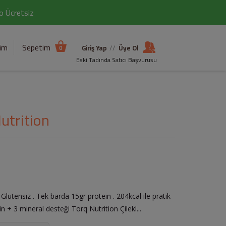
go Ücretsiz
şim
Sepetim
Giriş Yap
//
Üye Ol
0
Eski Tadında Satıcı Başvurusu
Nutrition
 Glutensiz . Tek barda 15gr protein . 204kcal ile pratik
min + 3 mineral desteği Torq Nutrition Çilekl...