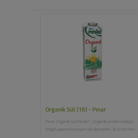
Organik Süt (1lt) - Pınar
Pınar Organik Süt Nedir? . Organik üretim anlayışı .
Doğal yapısını koruyan süt deneyimi . Ecocert Imo
sertifikalı çiftlik kaynağı ....