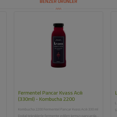
BENZER ÜRÜNLER
Fermentel Pancar Kvass Acılı
(330ml) - Kombucha 2200
L
Kombucha 2200 Fermentel Pancar Kvass Acılı 330 ml
ç
Doğal tekniklerle fermente edilen kırmızı pancardan
il