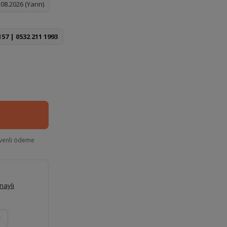
08.2026 (Yarın)
157 | 0532 211 1993
venli ödeme
naylı
r