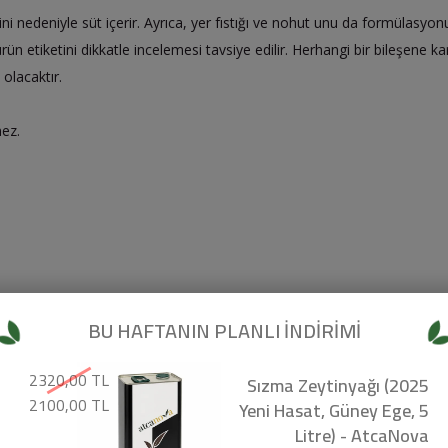
eini nedeniyle süt içerir. Ayrıca, yer fıstığı ve nohut unu da formülasyo
 ürün etiketini dikkatle incelemesi tavsiye edilir. Herhangi bir bileşene
olacaktır.
mez.
BU HAFTANIN PLANLI İNDİRİMİ
2320,00 TL
Sızma Zeytinyağı (2025
2100,00 TL
Yeni Hasat, Güney Ege, 5
Litre) - AtcaNova