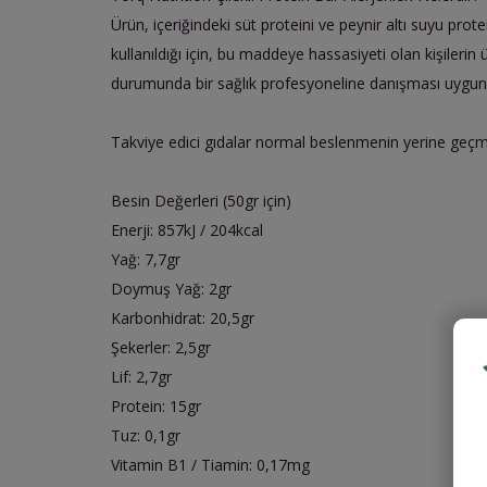
Ürün, içeriğindeki süt proteini ve peynir altı suyu prot
kullanıldığı için, bu maddeye hassasiyeti olan kişilerin
durumunda bir sağlık profesyoneline danışması uygun 
Takviye edici gıdalar normal beslenmenin yerine geç
Besin Değerleri (50gr için)
Enerji: 857kJ / 204kcal
Yağ: 7,7gr
Doymuş Yağ: 2gr
Karbonhidrat: 20,5gr
Şekerler: 2,5gr
Lif: 2,7gr
Protein: 15gr
Tuz: 0,1gr
Vitamin B1 / Tiamin: 0,17mg