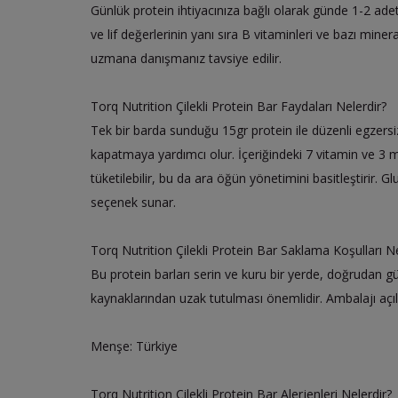
Günlük protein ihtiyacınıza bağlı olarak günde 1-2 adet 
ve lif değerlerinin yanı sıra B vitaminleri ve bazı mine
uzmana danışmanız tavsiye edilir.
Torq Nutrition Çilekli Protein Bar Faydaları Nelerdir?
Tek bir barda sunduğu 15gr protein ile düzenli egzersiz 
kapatmaya yardımcı olur. İçeriğindeki 7 vitamin ve 3 m
tüketilebilir, bu da ara öğün yönetimini basitleştirir. 
seçenek sunar.
Torq Nutrition Çilekli Protein Bar Saklama Koşulları Ne
Bu protein barları serin ve kuru bir yerde, doğrudan 
kaynaklarından uzak tutulması önemlidir. Ambalajı açı
Menşe: Türkiye
Torq Nutrition Çilekli Protein Bar Alerjenleri Nelerdir?