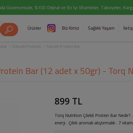
da Güvencesiyle, %100 Orijinal ve En İyi Vitaminler, Takviyeler, Kar
Ürünler
Biz Kimiz
Sağlıklı Yaşam
İleti
alar
Yüksek Proteinli
Yüksek Protein Bar
Protein Bar (12 adet x 50gr) - Torq 
899 TL
Torq Nutrition Çilekli Protein Bar Nedir? .
enerji . Çilek aromalı atıştırmalık . 7 vita