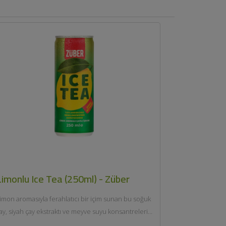
Limonlu Ice Tea (250ml) - Züber
imon aromasıyla ferahlatıcı bir içim sunan bu soğuk
ay, siyah çay ekstraktı ve meyve suyu konsantreleri
e...