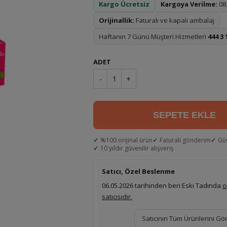
Kargo Ücretsiz
Kargoya Verilme:
08.
Orijinallik:
Faturalı ve kapalı ambalaj
Haftanın 7 Günü Müşteri Hizmetleri
444 3 
ADET
-
1
+
SEPETE EKLE
%100 orijinal ürün
Faturalı gönderim
Gü
10 yıldır güvenilir alışveriş
Satıcı, Özel Beslenme
06.05.2026 tarihinden beri Eski Tadında
o
satıcısıdır.
Satıcının Tüm Ürünlerini Gö