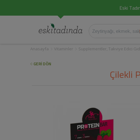
Eski Tadın
Anasayfa
Vitaminler
Supplementler, Takviye Edici Gıd
GERİ DÖN
Çilekli 