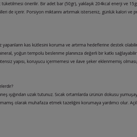
tüketilmesi önerilir. Bir adet bar (50gr), yaklaşık 204kcal enerji ve 15g
ralleri de içerir. Porsiyon miktarını artırmak isterseniz, günlük kalori v
yapanların kas kütlesini koruma ve artırma hedeflerine destek olabilir. 
ineral, yoğun tempolu beslenme planınıza değerli bir katkı sağlayabil
Glutensiz yapısı, koruyucu içermemesi ve ilave şeker eklenmemiş olması, s
lerdir?
güneş ışığından uzak tutunuz. Sıcak ortamlarda ürünün dokusu yumuşayab
lmamış olarak muhafaza etmek tazeliğini korumaya yardımcı olur. Açıla