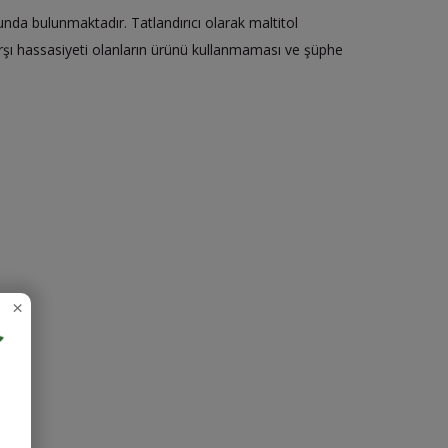
nunda bulunmaktadır. Tatlandırıcı olarak maltitol
 karşı hassasiyeti olanların ürünü kullanmaması ve şüphe
×