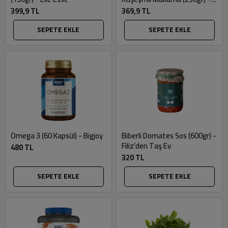
Morelli
399,9 TL
369,9 TL
SEPETE EKLE
SEPETE EKLE
Omega 3 (60 Kapsül) - Bigjoy
Biberli Domates Sos (600gr) -
Filiz’den Taş Ev
480 TL
320 TL
SEPETE EKLE
SEPETE EKLE