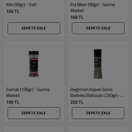
Köri (90gr) - Vafi
Pul Biber (90gr) - Gurme
Market
150 TL
160 TL
SEPETE EKLE
SEPETE EKLE
Sumak (100gr) - Gurme
Değirmen Kapak Serisi:
Market
Barbekü Baharatı (250gr) -
Gurme Market
190 TL
250 TL
SEPETE EKLE
SEPETE EKLE