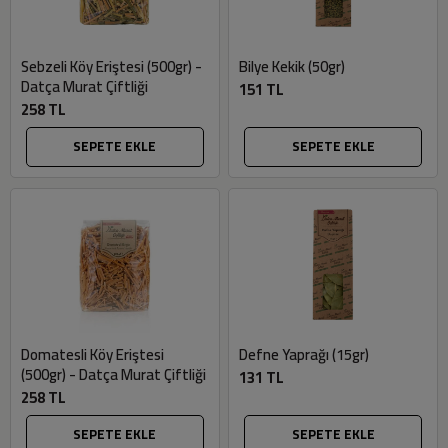
Sebzeli Köy Eriştesi (500gr) -
Bilye Kekik (50gr)
Datça Murat Çiftliği
151 TL
258 TL
SEPETE EKLE
SEPETE EKLE
Domatesli Köy Eriştesi
Defne Yaprağı (15gr)
(500gr) - Datça Murat Çiftliği
131 TL
258 TL
SEPETE EKLE
SEPETE EKLE