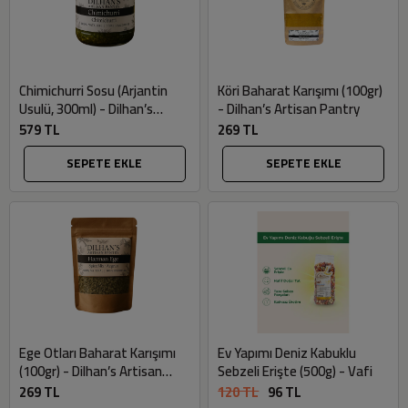
Chimichurri Sosu (Arjantin
Köri Baharat Karışımı (100gr)
Usulü, 300ml) - Dilhan’s
- Dilhan’s Artisan Pantry
Artisan Pantry
579 TL
269 TL
SEPETE EKLE
SEPETE EKLE
Ege Otları Baharat Karışımı
Ev Yapımı Deniz Kabuklu
(100gr) - Dilhan’s Artisan
Sebzeli Erişte (500g) - Vafi
Pantry
269 TL
120 TL
96 TL