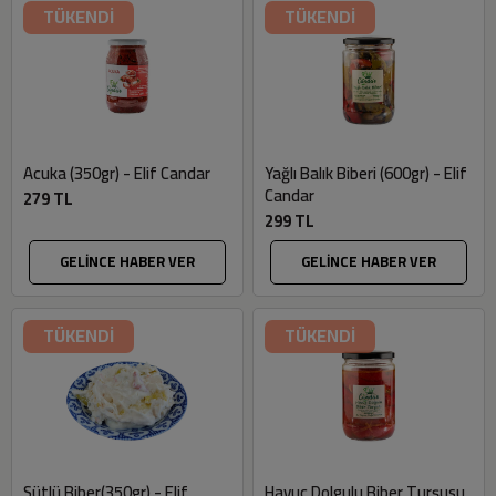
TÜKENDİ
TÜKENDİ
Acuka (350gr) - Elif Candar
Yağlı Balık Biberi (600gr) - Elif
Candar
279 TL
299 TL
GELİNCE HABER VER
GELİNCE HABER VER
TÜKENDİ
TÜKENDİ
Sütlü Biber(350gr) - Elif
Havuç Dolgulu Biber Turşusu