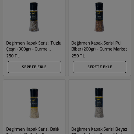
Değirmen Kapak Serisi: Tuzlu
Değirmen Kapak Serisi: Pul
Çeşni (300gr) - Gurme
Biber (200gr) - Gurme Market
Market
250 TL
250 TL
SEPETE EKLE
SEPETE EKLE
Değirmen Kapak Serisi: Balık
Değirmen Kapak Serisi: Beyaz