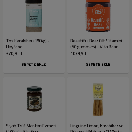
Toz Karabiber (150gr) -
Beautiful Bear Cilt Vitamini
Hayfene
(60 gummies) - Vita Bear
370,9 TL
1079,9 TL
SEPETE EKLE
SEPETE EKLE
Siyah Trüf Mantarı Ezmesi
Linguine Limon, Karabiber ve
(130gr) - Elle Esse
Rüşeymli Makarna (250gr) -