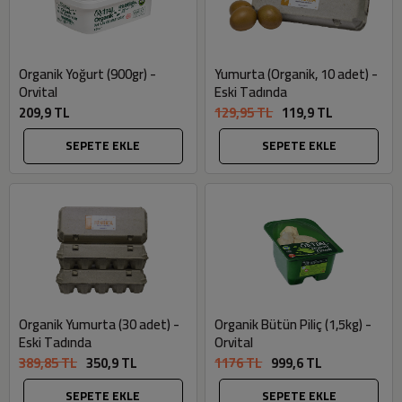
Organik Yoğurt (900gr) -
Yumurta (Organik, 10 adet) -
Orvital
Eski Tadında
209,9 TL
129,95 TL
119,9 TL
SEPETE EKLE
SEPETE EKLE
Organik Yumurta (30 adet) -
Organik Bütün Piliç (1,5kg) -
Eski Tadında
Orvital
389,85 TL
350,9 TL
1176 TL
999,6 TL
SEPETE EKLE
SEPETE EKLE