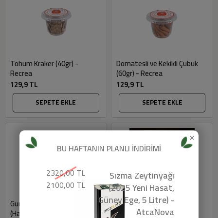
Tohum Kraker (40gr) -
Domatesli ve Kekikli Çubuk
Recrea
(60gr) - Recrea
129,9 TL
129,9 TL
SEPETE EKLE
SEPETE EKLE
×
BU HAFTANIN PLANLI İNDİRİMİ
2320,00 TL
Sızma Zeytinyağı
2100,00 TL
(2025 Yeni Hasat,
Güney Ege, 5 Litre) -
Gurme Baharat Karışımı
Baharat Karışımı (Harman
AtcaNova
(Harman Sihirbaz, 100gr) -
Limon - Kekik, 100gr) -