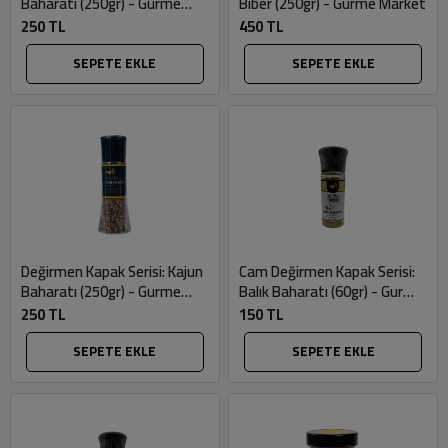
Baharatı (250gr) - Gurme
Biber (250gr) - Gurme Market
Market
250 TL
450 TL
SEPETE EKLE
SEPETE EKLE
Değirmen Kapak Serisi: Kajun
Cam Değirmen Kapak Serisi:
Baharatı (250gr) - Gurme
Balık Baharatı (60gr) - Gurme
Market
Market
250 TL
150 TL
SEPETE EKLE
SEPETE EKLE