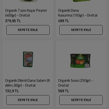
Organik Taze Kaşar Peyniri
Organik Dana
(400gr) - Orvital
Kavurma (150gr) - Orvital
379,95 TL
499 TL
SEPETE EKLE
SEPETE EKLE
Organik Dilimli Dana Salam (8
Organik Sosis (250gr) -
dilim, 60gr) - Orvital
Orvital
132,9 TL
569 TL
SEPETE EKLE
SEPETE EKLE