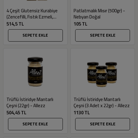
4 Çeşit Glutensiz Kurabiye
Patlatmalık Mısır (500gr) -
(Zencefilli, Fıstık Ezmeli,
Nebyan Doğal
Tahinli, Mahlepli - 4 adet x
514,5 TL
105 TL
80gr) - Quoka
SEPETE EKLE
SEPETE EKLE
Trüflü İstiridye Mantarlı
Trüflü İstiridye Mantarlı
Çeşni (22gr) - Allezz
Çeşni (3 Adet x 22gr) - Allezz
504,45 TL
1130 TL
SEPETE EKLE
SEPETE EKLE