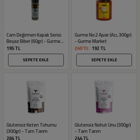
Cam Değirmen Kapak Serisi:
Gurme No:2 Ajvar (Acı, 300gr)
Beyaz Biber (60gr) - Gurme
- Gurme Market
Market
195 TL
240 TL
192 TL
SEPETE EKLE
SEPETE EKLE
Glutensiz Keten Tohumu
Glutensiz Nohut Unu (300gr)
(300gr) - Tam Tarım
- Tam Tarım
284 TL
244 TL