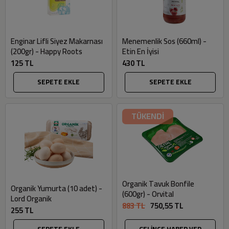
Enginar Lifli Siyez Makarnası
Menemenlik Sos (660ml) -
(200gr) - Happy Roots
Etin En İyisi
125 TL
430 TL
SEPETE EKLE
SEPETE EKLE
TÜKENDİ
Organik Tavuk Bonfile
Organik Yumurta (10 adet) -
(600gr) - Orvital
Lord Organik
883 TL
750,55 TL
255 TL
SEPETE EKLE
GELİNCE HABER VER