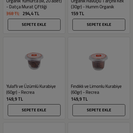
Organik Yumurta (M, 20 adet)
Organik Havuçlu Tarçınlı Kek
- Datça Murat Çiftliği
(30gr) - Humm Organik
368 TL
294,4 TL
159 TL
SEPETE EKLE
SEPETE EKLE
Yulaflı ve Üzümlü Kurabiye
Fındıklı ve Limonlu Kurabiye
(60gr) - Recrea
(60gr) - Recrea
149,9 TL
149,9 TL
SEPETE EKLE
SEPETE EKLE