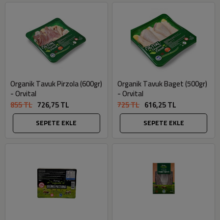
Organik Tavuk Pirzola (600gr)
Organik Tavuk Baget (500gr)
- Orvital
- Orvital
855 TL
726,75 TL
725 TL
616,25 TL
SEPETE EKLE
SEPETE EKLE