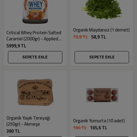
Organik Maydanoz (1 demet)
Critical Whey Protein Salted
70,8 TL
58,9 TL
Caramel (2000gr) - Applıed
Nutrıtıon
5999,9 TL
SEPETE EKLE
SEPETE EKLE
Organik Yayık Tereyağı
Organik Yumurta (10 adet)
(250gr) - Akmeşe
184 TL
165,6 TL
380 TL