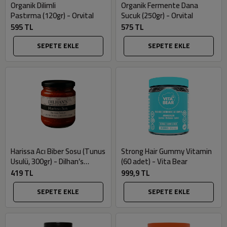
Organik Dilimli
Organik Fermente Dana
Pastırma (120gr) - Orvital
Sucuk (250gr) - Orvital
595 TL
575 TL
SEPETE EKLE
SEPETE EKLE
Harissa Acı Biber Sosu (Tunus
Strong Hair Gummy Vitamin
Usulü, 300gr) - Dilhan’s
(60 adet) - Vita Bear
Artisan Pantry
419 TL
999,9 TL
SEPETE EKLE
SEPETE EKLE