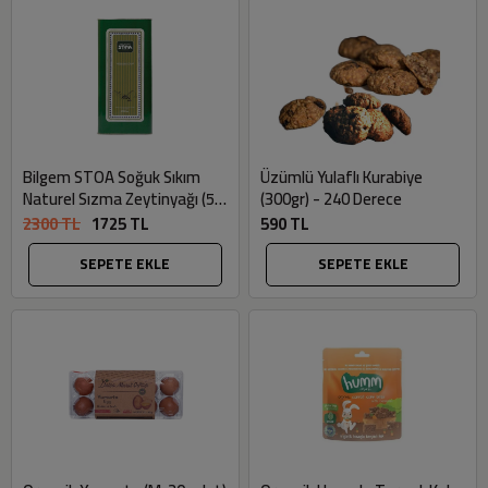
Bilgem STOA Soğuk Sıkım
Üzümlü Yulaflı Kurabiye
Naturel Sızma Zeytinyağı (5
(300gr) - 240 Derece
Litre) - Stoa
2300 TL
1725 TL
590 TL
SEPETE EKLE
SEPETE EKLE