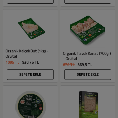
Organik Kalçalı But (1kg) -
Organik Tavuk Kanat (700gr)
Orvital
- Orvital
1095 TL
930,75 TL
670 TL
569,5 TL
SEPETE EKLE
SEPETE EKLE