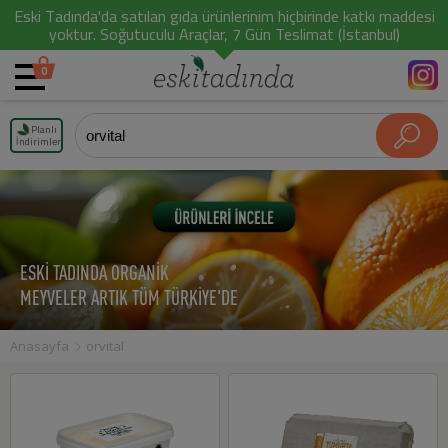
Eski Tadında'da satılan gıda ürünlerinim hiçbirinde katkı maddesi
yoktur. Soğutuculu Araçlar, 7 Gün Teslimat (İstanbul)
0
Planlı
İndirimler
ESKİ TADINDA ORGANİK
MEYVELER ARTIK TÜM TÜRKİYE'DE
Anasayfa
orvital