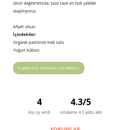
zincir dağıtımımızla, taze taze en hızlı şekilde
ulaştırıyoruz.
Afiyet olsun.
İçindekiler:
Organik pastörize inek sütü
Yoğurt kültürü
Organik ürün sertifikaları için tıklayınız.
4
4.3
/
5
kişi oy verdi
ortalama 4.3 yıldız aldı
YORUMLAR