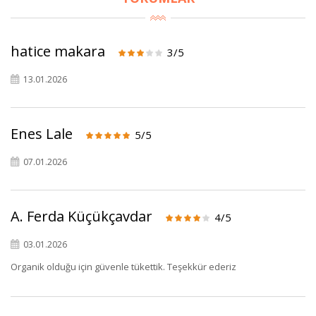
hatice makara
3/5
13.01.2026
Enes Lale
5/5
07.01.2026
×
BU HAFTANIN PLANLI İNDİRİMİ
A. Ferda Küçükçavdar
4/5
2690,00 TL
Kaan Olgun Hasat
2071,30 TL
Naturel Sızma
03.01.2026
Zeytinyağı (5lt, Soğuk
Organik olduğu için güvenle tükettik. Teşekkür ederiz
Sıkım) - Bilgem
Zeytincilik