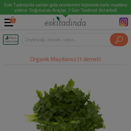
Eski Tadında'da satılan gıda ürünlerinim hiçbirinde katkı maddesi
yoktur. Soğutuculu Araçlar, 7 Gün Teslimat (İstanbul)
0
Planlı
İndirimler
Organik Maydanoz (1 demet)