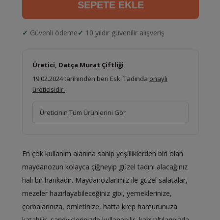
SEPETE EKLE
Güvenli ödeme
10 yıldır güvenilir alışveriş
Üretici, Datça Murat Çiftliği
19.02.2024 tarihinden beri Eski Tadında
onaylı
üreticisidir.
Üreticinin Tüm Ürünlerini Gör
En çok kullanım alanına sahip yeşilliklerden biri olan
maydanozun kolayca çiğneyip güzel tadını alacağınız
hali bir harikadır. Maydanozlarımız ile güzel salatalar,
mezeler hazırlayabileceğiniz gibi, yemeklerinize,
çorbalarınıza, omletinize, hatta krep hamurunuza
katabilir, sandviçlerinizde kullanabilir, kahvaltılarınızda