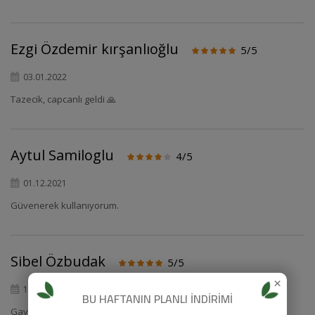
Ezgi Özdemir kırşanlıoğlu
5/5
03.01.2022
Tazecik, capcanlı geldi 🙏
Aytul Samiloglu
4/5
01.12.2021
Güvenerek kullanıyorum.
Sibel Özbudak
5/5
×
12.09.2021
BU HAFTANIN PLANLI İNDİRİMİ
Gayet taze ve lezzetliydi.