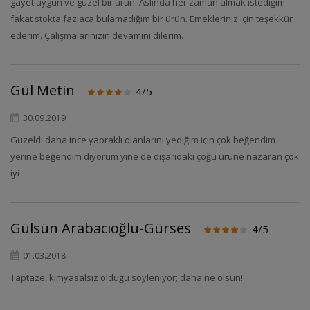
gayet uygun ve güzel bir ürün. Aslında her zaman almak istediğim
fakat stokta fazlaca bulamadığım bir ürün. Emekleriniz için teşekkür
ederim. Çalışmalarınızın devamını dilerim.
Gül Metin
4/5
30.09.2019
Güzeldi daha ince yapraklı olanlarını yediğim için çok beğendim
yerine beğendim diyorum yine de dışarıdaki çoğu ürüne nazaran çok
iyi
Gülsün Arabacıoğlu-Gürses
4/5
01.03.2018
Taptaze, kimyasalsız olduğu söyleniyor; daha ne olsun!