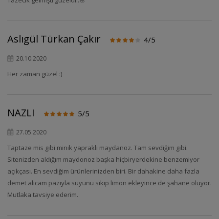
Tazecik gelmişti güzeldi..🌸
Aslıgül Türkan Çakır
4/5
20.10.2020
Her zaman güzel :)
NAZLI
5/5
27.05.2020
Taptaze mis gibi minik yapraklı maydanoz. Tam sevdiğim gibi.
Sitenizden aldığım maydonoz başka hiçbiryerdekine benzemiyor
açıkçası. En sevdiğim ürünlerinizden biri. Bir dahakine daha fazla
demet alıcam pazıyla suyunu sıkıp limon ekleyince de şahane oluyor.
Mutlaka tavsiye ederim.