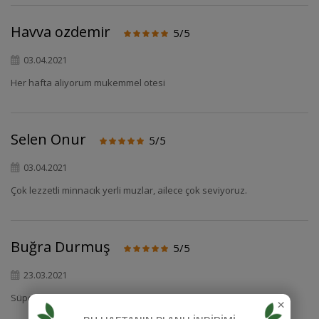
Havva ozdemir
5/5
03.04.2021
Her hafta aliyorum mukemmel otesi
Selen Onur
5/5
03.04.2021
Çok lezzetli minnacık yerli muzlar, ailece çok seviyoruz.
Buğra Durmuş
5/5
23.03.2021
×
Süper