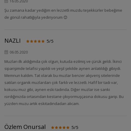
16.05.2020
Şu zamana kadar yediğim en lezzetli muzdu teşekkürler bebeğime
de gönül rahatlığıyla yediriyorum 😊
NAZLI
5/5
06.05.2020
Muzları ilk aldığımda çok olgun, kutuda ezilmiş ve çürük geldi. İkinci
siparişimde telafisi yapıldı ve yeşil şekilde aynen anlatıldığı gibiydi.
Memnun kaldım. Tat olarak bu muzlar benzer alışveriş sitelerinde
satılan organik muzlardan çok farklı ve lezzetli. Hafif bir tadı var,
kokusu muz gibi, aynen eski tadında. Diğer muzlar ise sanki
ısırdığınızda ortasından kestane çıkıyormuşçasına dokusu garip. Bu
yüzden muzu artık eskitadındadan alıcam.
Özlem Onursal
5/5