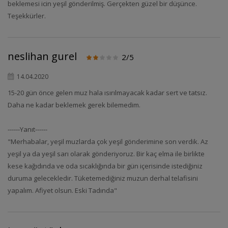
beklemesi icin yeşil gönderilmiş. Gerçekten güzel bir düşünce.
Teşekkürler.
neslihan gurel
2/5
14.04.2020
15-20 gün önce gelen muz hala ısırılmayacak kadar sert ve tatsız.
Daha ne kadar beklemek gerek bilemedim.
------Yanıt------
"Merhabalar, yeşil muzlarda çok yeşil gönderimine son verdik. Az
yeşil ya da yeşil sarı olarak gönderiyoruz. Bir kaç elma ile birlikte
kese kağıdında ve oda sıcaklığında bir gün içerisinde istediğiniz
duruma gelecekledir. Tüketemediğiniz muzun derhal telafisini
yapalım. Afiyet olsun. Eski Tadında"