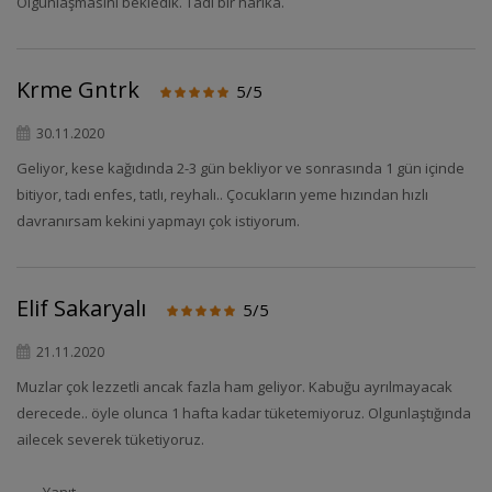
Olgunlaşmasını bekledik. Tadı bir harika.
Krme Gntrk
5/5
30.11.2020
Geliyor, kese kağıdında 2-3 gün bekliyor ve sonrasında 1 gün içinde
bitiyor, tadı enfes, tatlı, reyhalı.. Çocukların yeme hızından hızlı
davranırsam kekini yapmayı çok istiyorum.
Elif Sakaryalı
5/5
21.11.2020
Muzlar çok lezzetli ancak fazla ham geliyor. Kabuğu ayrılmayacak
derecede.. öyle olunca 1 hafta kadar tüketemiyoruz. Olgunlaştığında
ailecek severek tüketiyoruz.