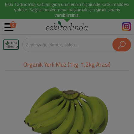
Eski Tadında'da satılan gıda ürünlerinin hiçbirinde katkı maddesi
yoktur. Sağlıklı beslenmeye başlamak için şimdi sipariş
verebilirsiniz.
0
Planlı
İndirimler
Organik Yerli Muz (1kg-1,2kg Arası)