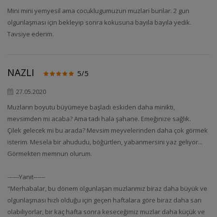
Mini mini yemyesil ama cocuklugumuzun muzlari bunlar. 2 gun
olgunlaşması için bekleyip sonra kokusuna bayıla bayıla yedik.
Tavsiye ederim.
NAZLI
5/5
27.05.2020
Muzların boyutu büyümeye başladı eskiden daha minikti,
mevsimden mi acaba? Ama tadı hala şahane. Emeğinize sağlık.
Çilek gelecek mi bu arada? Mevsim meyvelerinden daha çok görmek
isterim. Mesela bir ahududu, böğürtlen, yabanmersini yaz geliyor...
Görmekten memnun olurum.
------Yanıt------
"Merhabalar, bu dönem olgunlaşan muzlarımız biraz daha büyük ve
olgunlaşması hızlı olduğu için geçen haftalara göre biraz daha sarı
olabiliyorlar, bir kaç hafta sonra keseceğimiz muzlar daha küçük ve