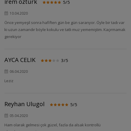
irem öztürk
5/5
10.04.2020
Önce yemyeşil sonra hafiften gün be gün sararıyor. Öyle bir tadı var
ki uzun zamandır böyle kokulu ve tatlı muz yememiştim. Kaçırmamak
gerekiyor
AYCA CELIK
3/5
06.04.2020
Leziz
Reyhan Ulugol
5/5
05.04.2020
Ham olarak gelmesi çok güzel, fazla da alsak kontrollü