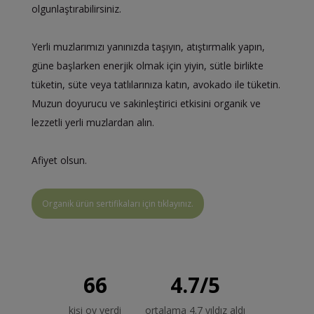
olgunlaştırabilirsiniz.
Yerli muzlarımızı yanınızda taşıyın, atıştırmalık yapın,
güne başlarken enerjik olmak için yiyin, sütle birlikte
tüketin, süte veya tatlılarınıza katın, avokado ile tüketin.
Muzun doyurucu ve sakinleştirici etkisini organik ve
lezzetli yerli muzlardan alın.
Afiyet olsun.
Organik ürün sertifikaları için tıklayınız.
66
4.7
/
5
kişi oy verdi
ortalama 4.7 yıldız aldı