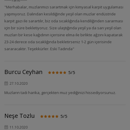
------Yanıt------
"Merhabalar, muzlarımızı sarartmak için kimyasal karpit uygulaması
yapmıyoruz. Dalından kesildiğinde yeşil olan muzlar endüstride
karpit gazı ile sarartılır, biz oda sıcaklığında kendiliğinden sararması
için bir süre bekletiyoruz. Size ulaştığında yeşil ya da sarı yeşil olan
muzları bir kese kağıdının içerisine elma ile birlikte ağzını kapatarak
23-24 derece oda sıcaklığında bekletirseniz 1-2 gün içerisinde
sararacaktır. Teşekkürler. Eski Tadında"
Burcu Ceyhan
5/5
27.10.2020
Muzların tadı harika, gerçekten muz yediğinizi hissediyorsunuz.
Neşe Tozlu
5/5
11.10.2020