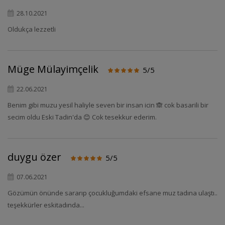
28.10.2021
Oldukça lezzetli
Müge Mülayimçelik
5/5
22.06.2021
Benim gibi muzu yesil haliyle seven bir insan icin 🙈 cok basarili bir
secim oldu Eski Tadin'da 😊 Cok tesekkur ederim.
duygu özer
5/5
07.06.2021
Gözümün önünde sararıp çocukluğumdaki efsane muz tadına ulaştı..
teşekkürler eskitadında...