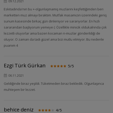
09.12.2021
Eskitadında'nın bu +-olgunlaşmamış muzlarını keşfettiğimden beri
marketten muz almayı bıraktım. Mutfak masamızın üzerindeki geniş
sunum kasesinde birkaç gün dinleniyor ve sararıyorlar. En hızlı
sararandan başlıyorum yemeye (: Özellikle minicik oldukalrında çok
lezzetli oluyorlar ama bazen kocaman n-muzlar gönderildiği de
oluyor. O zaman da tadı güzel ama bizi mutlu etmiyor. Bu nedenle
puanım 4
Ezgi Türk Gürkan
5/5
06.11.2021
Geldiğinde biraz yeşildi. Tüketmeden biraz bekledik. Olgunlaşınca
muhteşem bir lezzet.
behice deniz
4/5