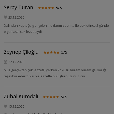
Seray Turan
5/5
23.12.2020
Dalından koptuğu gibi gelen muzlarımız , elma İle bekletince 2 günde
olgunlaştı, çok lezzetliydi
Zeynep Çiloğlu
5/5
22.12.2020
Muz gerçekten çok lezzetli, yerken kokusu buram buram geliyor 😊
teşekkür ederiz bizi bu lezzetle buluşturdugunuz icin.
Zuhal Kumdalı
5/5
15.12.2020