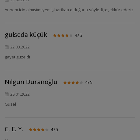
Annem icin almıştım,yemiş,harikaa olduğunu söyledi,teşekkür ederiz.
gülseda küçük
4/5
22.03.2022
gayet güzeldi
Nilgün Duranoğlu
4/5
28.01.2022
Güzel
C. E. Y.
4/5