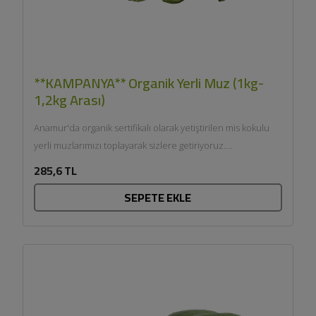
**KAMPANYA** Organik Yerli Muz (1kg-
1,2kg Arası)
Anamur'da organik sertifikalı olarak yetiştirilen mis kokulu
yerli muzlarımızı toplayarak sizlere getiriyoruz....
285,6 TL
SEPETE EKLE