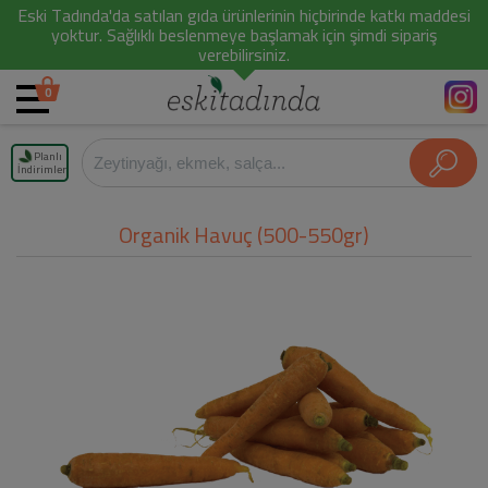
Eski Tadında'da satılan gıda ürünlerinin hiçbirinde katkı maddesi
yoktur. Sağlıklı beslenmeye başlamak için şimdi sipariş
verebilirsiniz.
0
Planlı
İndirimler
Organik Havuç (500-550gr)