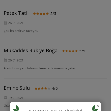
Petek Tatlı
5/5
26.01.2021
Çok lezzetli ve tazeydi.
Mukaddes Rukiye Boğa
5/5
26.01.2021
Ata tohum yerli tohum olmasi çok önemli.o yeter
Emine Sulu
4/5
19.01.2021
×
Güzel