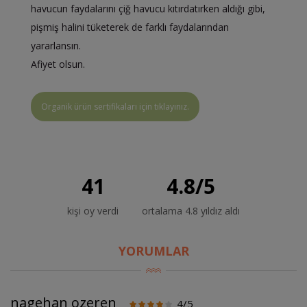
havucun faydalarını çiğ havucu kıtırdatırken aldığı gibi,
pişmiş halini tüketerek de farklı faydalarından
yararlansın.
Afiyet olsun.
Organik ürün sertifikaları için tıklayınız.
41
4.8
/
5
kişi oy verdi
ortalama 4.8 yıldız aldı
YORUMLAR
nagehan ozeren
4/5