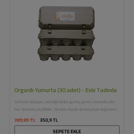
Organik Yumurta (30 adet) - Eski Tadında
Serbest dolaşan, istediği kadar güneş gören, merada yılın
her dönemi yeşillikler, destek olarak da kimyasal değmemiş
organik...
389,85 TL
350,9 TL
SEPETE EKLE