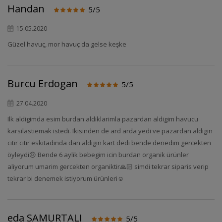
Handan
5/5
15.05.2020
Güzel havuç, mor havuç da gelse keşke
Burcu Erdogan
5/5
27.04.2020
Ilk aldigimda esim burdan aldiklarimla pazardan aldigim havucu
karsilastiemak istedi. Ikisinden de ard arda yedi ve pazardan aldigin
citir citir eskitadinda dan aldigin kart dedi bende denedim gercekten
öyleydi😔 Bende 6 aylik bebegim icin burdan organik ürünler
aliyorum umarim gercekten organiktir🙏🏻 simdi tekrar siparis verip
tekrar bi denemek istiyorum ürünleri☺️
eda SAMURTALI
5/5