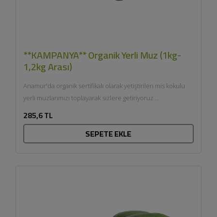
**KAMPANYA** Organik Yerli Muz (1kg-
1,2kg Arası)
Anamur'da organik sertifikalı olarak yetiştirilen mis kokulu
yerli muzlarımızı toplayarak sizlere getiriyoruz....
285,6 TL
SEPETE EKLE