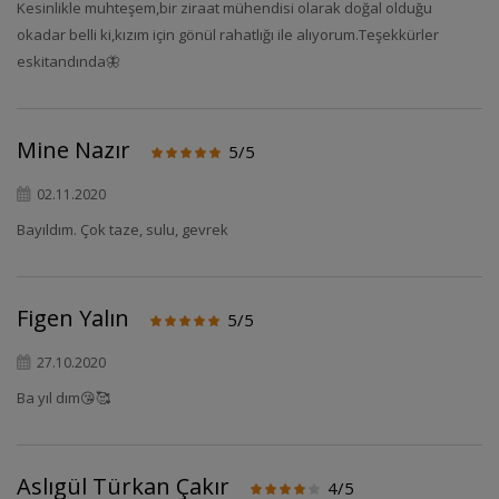
Kesinlikle muhteşem,bir ziraat mühendisi olarak doğal olduğu
okadar belli ki,kızım için gönül rahatlığı ile alıyorum.Teşekkürler
eskitandında🦋
Mine Nazır
5/5
02.11.2020
Bayıldım. Çok taze, sulu, gevrek
Figen Yalın
5/5
27.10.2020
Ba yıl dım😘🥰
Aslıgül Türkan Çakır
4/5