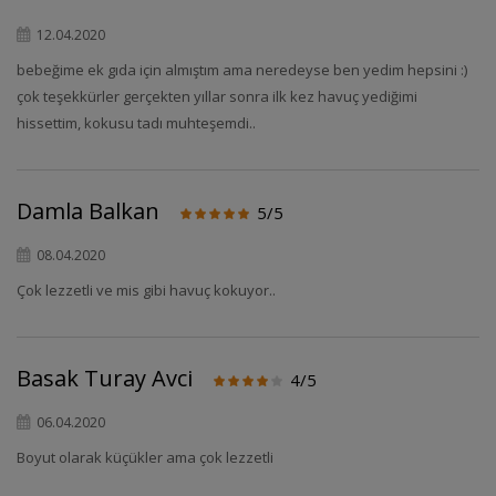
12.04.2020
bebeğime ek gıda için almıştım ama neredeyse ben yedim hepsini :)
çok teşekkürler gerçekten yıllar sonra ilk kez havuç yediğimi
hissettim, kokusu tadı muhteşemdi..
Damla Balkan
5/5
08.04.2020
Çok lezzetli ve mis gibi havuç kokuyor..
Basak Turay Avci
4/5
06.04.2020
Boyut olarak küçükler ama çok lezzetli