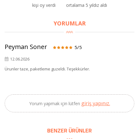
kişi oy verdi
ortalama 5 yıldız aldı
YORUMLAR
×
BU HAFTANIN PLANLI İNDİRİMİ
Peyman Soner
5/5
2320,00 TL
Sızma Zeytinyağı
12.06.2026
2100,00 TL
(2025 Yeni Hasat,
Ürunler taze, paketleme guzeldi. Teşekkürler.
Güney Ege, 5 Litre) -
AtcaNova
giriş yapınız.
Yorum yapmak için lütfen
SEPETE EKLE
BENZER ÜRÜNLER