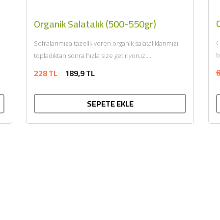
Organik Salatalık (500-550gr)
O
Sofralarımıza tazelik veren organik salatalıklarımızı
b
topladıktan sonra hızla size getiriyoruz....
8
228 TL
189,9 TL
SEPETE EKLE