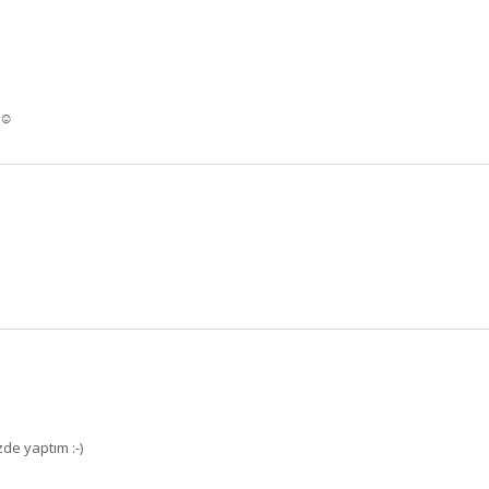
BU HAFTANIN PLANLI İNDİRİMİ
ş☺️
2320,00 TL
Sızma Zeytinyağı (2025
2100,00 TL
Yeni Hasat, Güney Ege, 5
Litre) - AtcaNova
SEPETE EKLE
e yaptım :-)