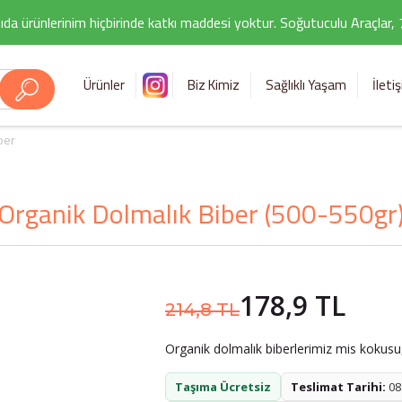
ıda ürünlerinim hiçbirinde katkı maddesi yoktur. Soğutuculu Araçlar,
Ürünler
Biz Kimiz
Sağlıklı Yaşam
İleti
ber
Organik Dolmalık Biber (500-550gr
178,9 TL
214,8 TL
Organik dolmalık biberlerimiz mis kokusu, 
Taşıma Ücretsiz
Teslimat Tarihi:
08.