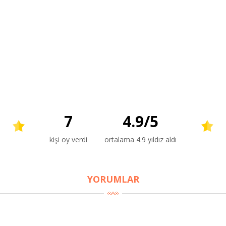
7
4.9
/
5
kişi oy verdi
ortalama 4.9 yıldız aldı
YORUMLAR