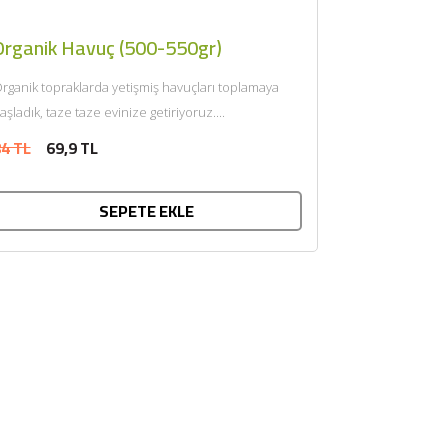
Organik Havuç (500-550gr)
rganik topraklarda yetişmiş havuçları toplamaya
aşladık, taze taze evinize getiriyoruz....
4 TL
69,9 TL
SEPETE EKLE