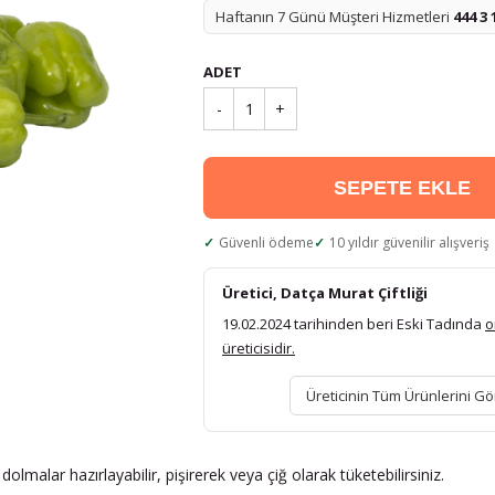
Haftanın 7 Günü Müşteri Hizmetleri
444 3 
ADET
-
1
+
SEPETE EKLE
Güvenli ödeme
10 yıldır güvenilir alışveriş
Üretici, Datça Murat Çiftliği
19.02.2024 tarihinden beri Eski Tadında
o
üreticisidir.
Üreticinin Tüm Ürünlerini Gö
dolmalar hazırlayabilir, pişirerek veya çiğ olarak tüketebilirsiniz.