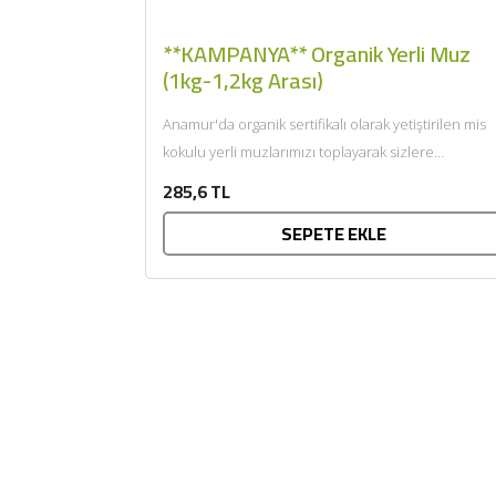
**KAMPANYA** Organik Yerli Muz
(1kg-1,2kg Arası)
Anamur'da organik sertifikalı olarak yetiştirilen mis
kokulu yerli muzlarımızı toplayarak sizlere
getiriyoruz....
285,6 TL
SEPETE EKLE