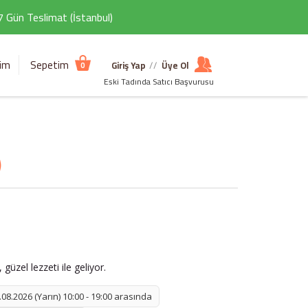
 7 Gün Teslimat (İstanbul)
şim
Sepetim
Giriş Yap
//
Üye Ol
0
Eski Tadında Satıcı Başvurusu
)
güzel lezzeti ile geliyor.
08.2026 (Yarın) 10:00 - 19:00 arasında