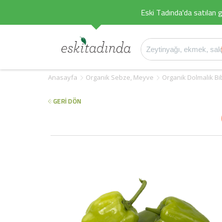
Eski Tadında'da satılan g
Anasayfa
Organik Sebze, Meyve
Organik Dolmalık Bi
GERİ DÖN