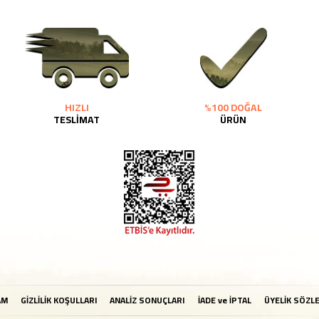
HIZLI
%100 DOĞAL
TESLİMAT
ÜRÜN
AM
GİZLİLİK KOŞULLARI
ANALİZ SONUÇLARI
İADE ve İPTAL
ÜYELİK SÖZL