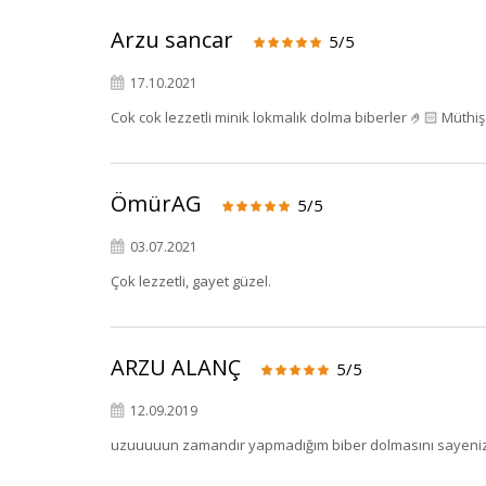
Arzu sancar
5/5
17.10.2021
Cok cok lezzetli minik lokmalık dolma biberler 🤌🏻 Müthi
ÖmürAG
5/5
03.07.2021
Çok lezzetli, gayet güzel.
ARZU ALANÇ
5/5
12.09.2019
uzuuuuun zamandır yapmadığım biber dolmasını sayenizd