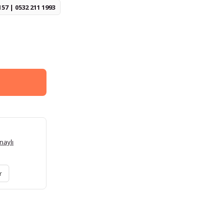
157 | 0532 211 1993
naylı
r