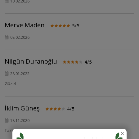
10.02.2026
Merve Maden
5/5
08.02.2026
Nilgün Duranoğlu
4/5
28.01.2022
Güzel
İklim Güneş
4/5
18.11.2020
×
Taze ve güzel