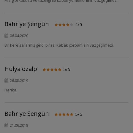
Mis gibi kokusu ve tazeliği ile kabak yemeklerimin vazgeçilmezi
Bahriye Şengün
4/5
06.04.2020
Bir kere sararmış geldi biraz. Kabak çorbamızın vazgeçilmezi.
Hulya ozalp
5/5
26.08.2019
Harika
Bahriye Şengün
5/5
21.06.2018