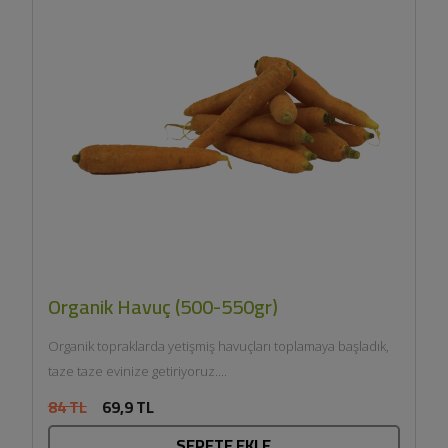
Organik Havuç (500-550gr)
Organik topraklarda yetişmiş havuçları toplamaya başladık,
taze taze evinize getiriyoruz....
84 TL
69,9 TL
SEPETE EKLE