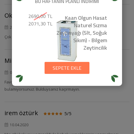
BU HAFTANIN PLANLI İNDİRİMİ
Okay S
2690,00 TL
Kaan Olgun Hasat
5/5
2071,30 TL
Naturel Sızma
21.10.2020
Zeytinyağı (5lt, Soğuk
Çok ama çok taze ve lezsetliydi.
Sıkım) - Bilgem
Zeytincilik
Mine Dökmen
5/5
SEPETE EKLE
03.06.2020
Favori ürünümüz. Stoğu çabuk tükeniyor her zaman
bulamıyorsunuz. Bulduysanız kaçırmayın.
irem öztürk
5/5
10.04.2020