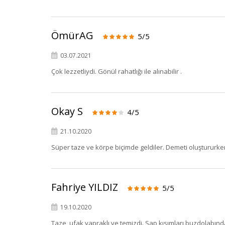
ÖmürAG
5/5
03.07.2021
Çok lezzetliydi. Gönül rahatlığı ile alınabilir .
Okay S
4/5
21.10.2020
Süper taze ve körpe biçimde geldiler. Demeti oluştururken
Fahriye YILDIZ
5/5
19.10.2020
Taze, ufak yapraklı ve temizdi. Sap kısımları buzdolabınd