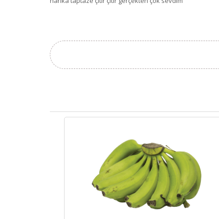
harika taptaze çıtır çıtır gerçekten çok sevdim