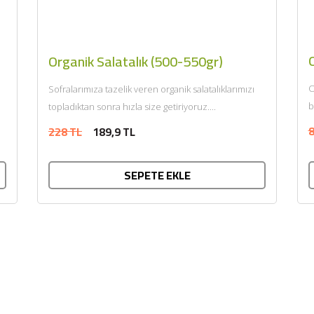
Organik Salatalık (500-550gr)
O
Sofralarımıza tazelik veren organik salatalıklarımızı
b
topladıktan sonra hızla size getiriyoruz....
8
228 TL
189,9 TL
SEPETE EKLE