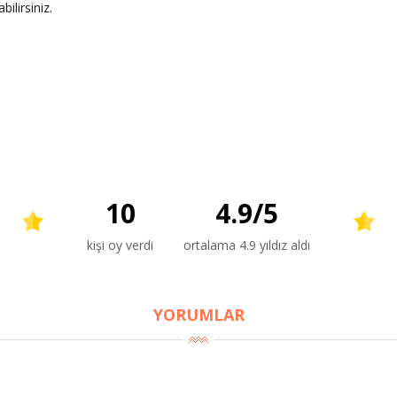
ilirsiniz.
10
4.9
/
5
kişi oy verdi
ortalama 4.9 yıldız aldı
YORUMLAR