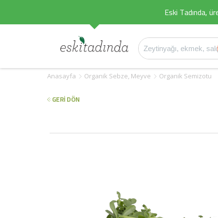
Eski Tadında, üret
Anasayfa
Organik Sebze, Meyve
Organik Semizotu
GERİ DÖN