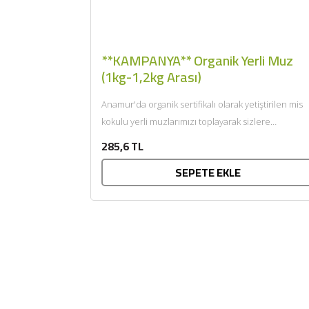
**KAMPANYA** Organik Yerli Muz
(1kg-1,2kg Arası)
Anamur'da organik sertifikalı olarak yetiştirilen mis
kokulu yerli muzlarımızı toplayarak sizlere
getiriyoruz....
285,6 TL
SEPETE EKLE