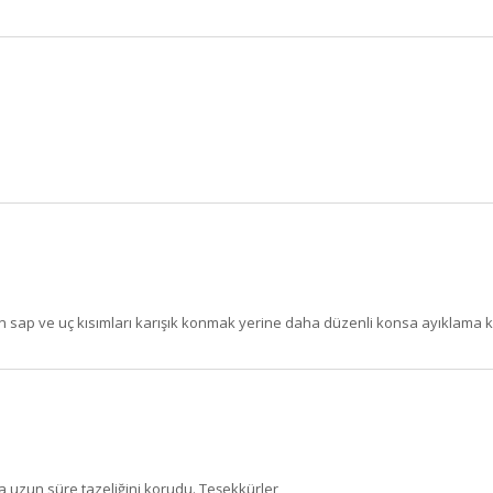
 sap ve uç kısımları karışık konmak yerine daha düzenli konsa ayıklama ko
BU HAFTANIN PLANLI İNDİRİMİ
2690,00 TL
Kaan Olgun Hasat
2071,30 TL
Naturel Sızma Zeytinyağı
(5lt, Soğuk Sıkım) - Bilgem
a uzun süre tazeliğini korudu. Teşekkürler