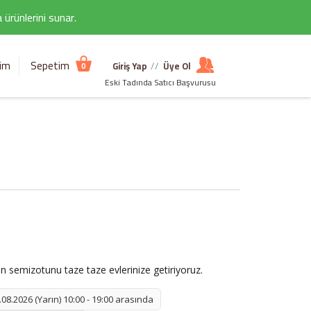
ürünlerini sunar.
şim
Sepetim
Giriş Yap
//
Üye Ol
0
Eski Tadında Satıcı Başvurusu
an semizotunu taze taze evlerinize getiriyoruz.
08.2026 (Yarın) 10:00 - 19:00 arasında