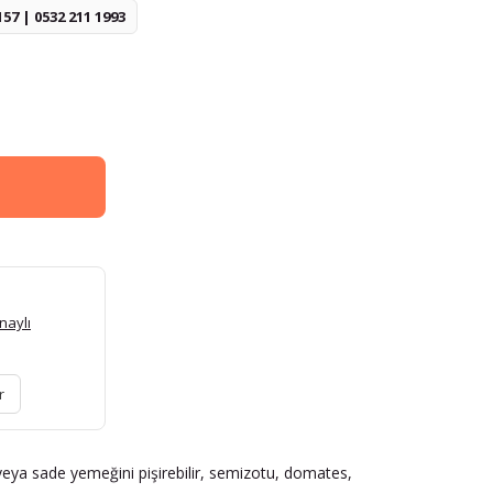
157 | 0532 211 1993
naylı
r
 veya sade yemeğini pişirebilir, semizotu, domates,