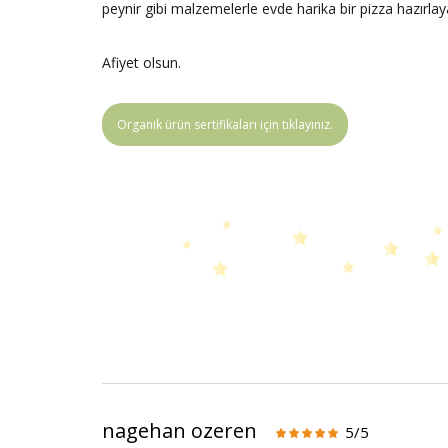
peynir gibi malzemelerle evde harika bir pizza hazırlayab
Afiyet olsun.
Organik ürün sertifikaları için tıklayınız.
nagehan ozeren
5/5