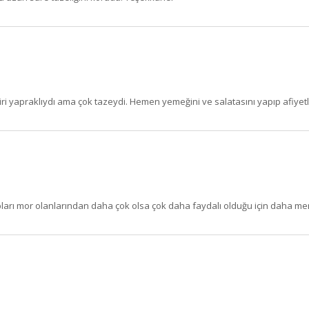
Zeytincilik
SEPETE EKLE
ri yapraklıydı ama çok tazeydi. Hemen yemeğini ve salatasını yapıp afiyetle
pları mor olanlarından daha çok olsa çok daha faydalı olduğu için daha m