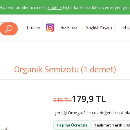
icilerin ürünlerini inceler,
sadece
hiçbir katkı maddesi içermeyen gıda 
Ürünler
Biz Kimiz
Sağlıklı Yaşam
İleti
Organik Semizotu (1 demet)
179,9 TL
216 TL
İçerdiği Omega-3 ile çok değerli bir ot ol
Taşıma Ücretsiz
Teslimat Tarihi:
08.