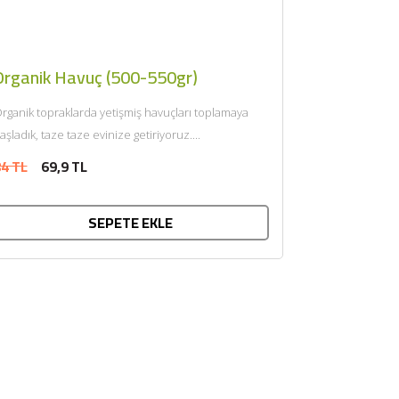
Organik Havuç (500-550gr)
rganik topraklarda yetişmiş havuçları toplamaya
aşladık, taze taze evinize getiriyoruz....
4 TL
69,9 TL
SEPETE EKLE