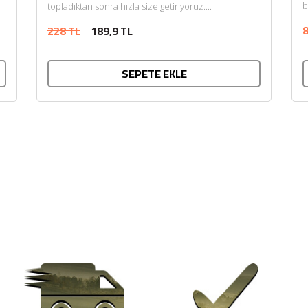
b
topladıktan sonra hızla size getiriyoruz....
8
228 TL
189,9 TL
SEPETE EKLE