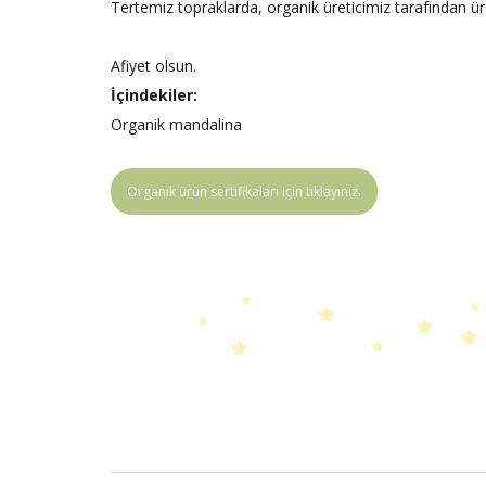
Tertemiz topraklarda, organik üreticimiz tarafından üre
Afiyet olsun.
İçindekiler:
Organik mandalina
Organik ürün sertifikaları için tıklayınız.