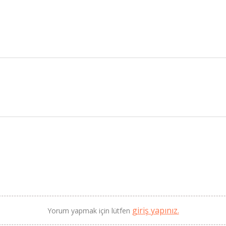
BU HAFTANIN PLANLI İNDİRİMİ
2690,00 TL
Kaan Olgun Hasat
2071,30 TL
Naturel Sızma Zeytinyağı
(5lt, Soğuk Sıkım) - Bilgem
Zeytincilik
SEPETE EKLE
giriş yapınız.
Yorum yapmak için lütfen