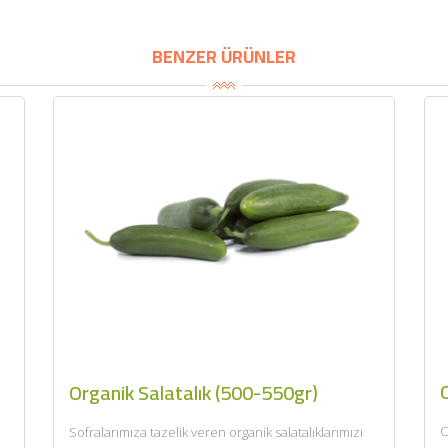
BENZER ÜRÜNLER
Organik Salatalık (500-550gr)
O
Sofralarımıza tazelik veren organik salatalıklarımızı