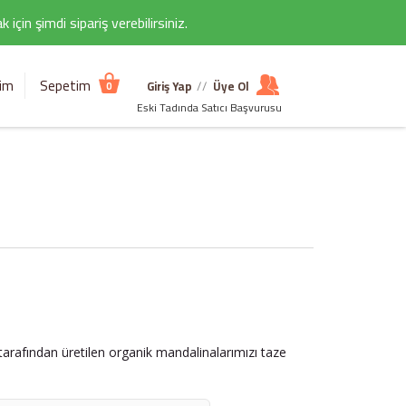
çin şimdi sipariş verebilirsiniz.
şim
Sepetim
Giriş Yap
//
Üye Ol
0
Eski Tadında Satıcı Başvurusu
tarafından üretilen organik mandalinalarımızı taze