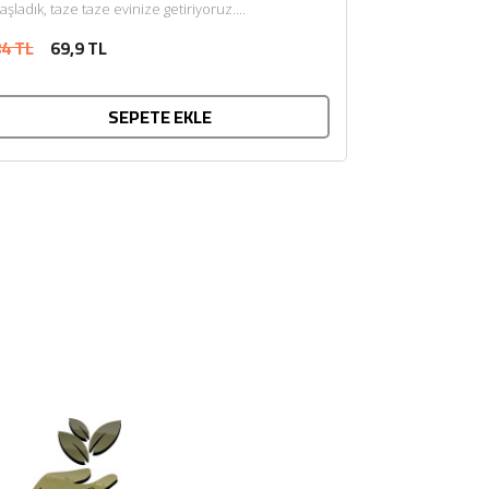
aşladık, taze taze evinize getiriyoruz....
4 TL
69,9 TL
SEPETE EKLE