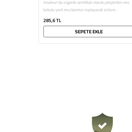
Anamur'da organik sertifikalı olarak yetiştirilen mis
kokulu yerli muzlarımızı toplayarak sizlere
getiriyoruz....
285,6 TL
SEPETE EKLE