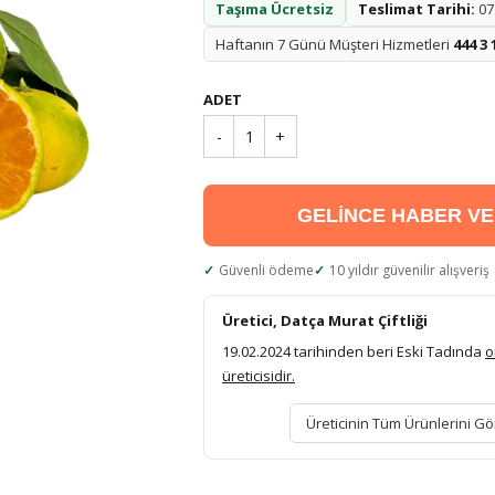
Taşıma Ücretsiz
Teslimat Tarihi:
07.
Haftanın 7 Günü Müşteri Hizmetleri
444 3 
ADET
-
1
+
GELİNCE HABER V
Güvenli ödeme
10 yıldır güvenilir alışveriş
Üretici, Datça Murat Çiftliği
19.02.2024 tarihinden beri Eski Tadında
o
üreticisidir.
Üreticinin Tüm Ürünlerini Gö