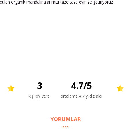
tilen organik mandalinalarımızı taze taze evinize getiriyoruz.
3
4.7
/
5
kişi oy verdi
ortalama 4.7 yıldız aldı
YORUMLAR