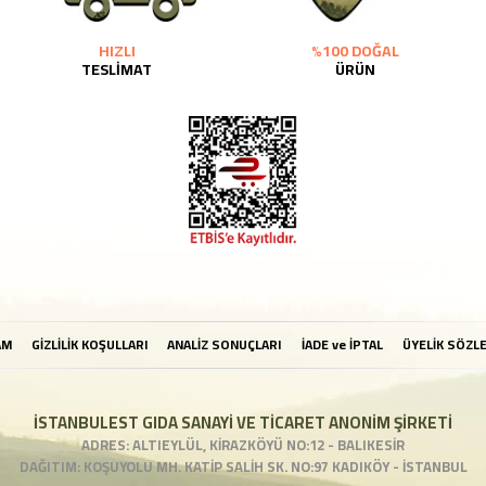
HIZLI
%100 DOĞAL
TESLİMAT
ÜRÜN
AM
GİZLİLİK KOŞULLARI
ANALİZ SONUÇLARI
İADE ve İPTAL
ÜYELİK SÖZL
İSTANBULEST GIDA SANAYİ VE TİCARET ANONİM ŞİRKETİ
ADRES: ALTIEYLÜL, KİRAZKÖYÜ NO:12 - BALIKESİR
DAĞITIM: KOŞUYOLU MH. KATİP SALİH SK. NO:97 KADIKÖY - İSTANBUL