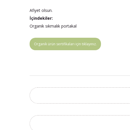
Afiyet olsun.
İçindekiler:
Organik sıkmalık portakal
Organik ürün sertifikaları için tıklayınız.