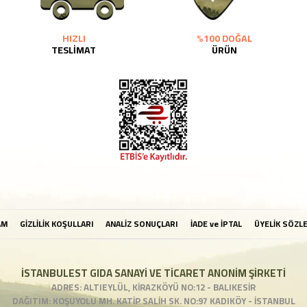
HIZLI
%100 DOĞAL
TESLİMAT
ÜRÜN
AM
GİZLİLİK KOŞULLARI
ANALİZ SONUÇLARI
İADE ve İPTAL
ÜYELİK SÖZL
İSTANBULEST GIDA SANAYİ VE TİCARET ANONİM ŞİRKETİ
ADRES: ALTIEYLÜL, KİRAZKÖYÜ NO:12 - BALIKESİR
DAĞITIM: KOŞUYOLU MH. KATİP SALİH SK. NO:97 KADIKÖY - İSTANBUL