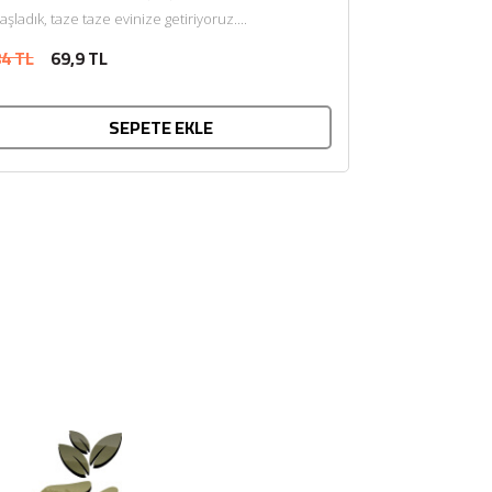
aşladık, taze taze evinize getiriyoruz....
4 TL
69,9 TL
SEPETE EKLE