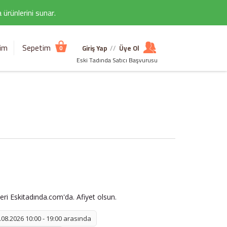
ürünlerini sunar.
şim
Sepetim
Giriş Yap
//
Üye Ol
0
Eski Tadında Satıcı Başvurusu
leri Eskitadında.com'da. Afiyet olsun.
08.2026 10:00 - 19:00 arasında