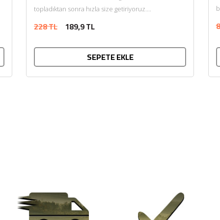
b
topladıktan sonra hızla size getiriyoruz....
8
228 TL
189,9 TL
SEPETE EKLE