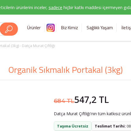
icilerin ürünlerini inceler,
sadece
hiçbir katkı maddesi içermeyen gıda 
Ürünler
Biz Kimiz
Sağlıklı Yaşam
İleti
akal (3kg) - Datça Murat Çiftliği
Organik Sıkmalık Portakal (3kg)
547,2 TL
684 TL
Datça Murat Çiftliği'nin tüm katkısız ürün
Taşıma Ücretsiz
Teslimat Tarihi:
08.