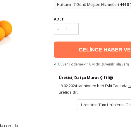
Haftanın 7 Günü Müşteri Hizmetleri
444 3 
ADET
-
1
+
GELİNCE HABER V
Güvenli ödeme
10 yıldır güvenilir alışveriş
Üretici, Datça Murat Çiftliği
19.02.2024 tarihinden beri Eski Tadında
o
üreticisidir.
Üreticinin Tüm Ürünlerini Gö
nda.com'da.