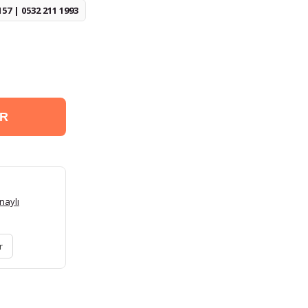
157 | 0532 211 1993
ER
naylı
r