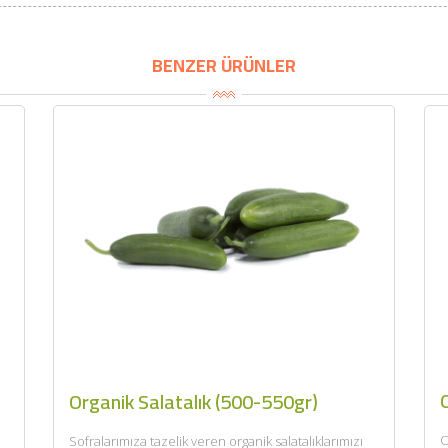
BU HAFTANIN PLANLI İNDİRİMİ
BENZER ÜRÜNLER
2320,00 TL
Sızma Zeytinyağı (2025
2100,00 TL
Yeni Hasat, Güney Ege, 5
Litre) - AtcaNova
SEPETE EKLE
Organik Salatalık (500-550gr)
O
Sofralarımıza tazelik veren organik salatalıklarımızı