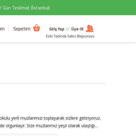
 7 Gün Teslimat (İstanbul)
şim
Sepetim
Giriş Yap
//
Üye Ol
0
Eski Tadında Satıcı Başvurusu
kokulu yerli muzlarımızı toplayarak sizlere getiriyoruz.
 olgunlaşır. Size muzlarımız yeşil olarak ulaştığı...