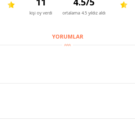
11
4.5
/
5
kişi oy verdi
ortalama 4.5 yıldız aldı
YORUMLAR