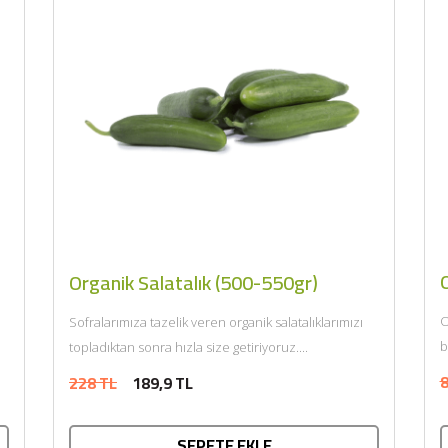
Organik Salatalık (500-550gr)
O
Sofralarımıza tazelik veren organik salatalıklarımızı
b
topladıktan sonra hızla size getiriyoruz....
8
228 TL
189,9 TL
SEPETE EKLE