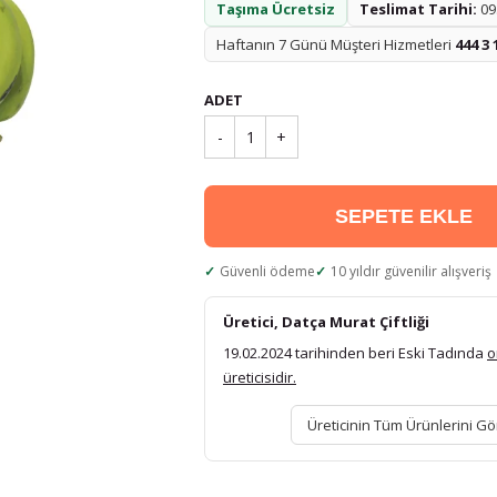
Taşıma Ücretsiz
Teslimat Tarihi:
09.
Haftanın 7 Günü Müşteri Hizmetleri
444 3 
ADET
-
1
+
SEPETE EKLE
Güvenli ödeme
10 yıldır güvenilir alışveriş
Üretici, Datça Murat Çiftliği
19.02.2024 tarihinden beri Eski Tadında
o
üreticisidir.
Üreticinin Tüm Ürünlerini Gö