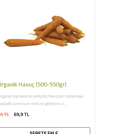
Organik Havuç (500-550gr)
rganik topraklarda yetişmiş havuçları toplamaya
aşladık, taze taze evinize getiriyoruz....
4 TL
69,9 TL
SEPETE EKLE