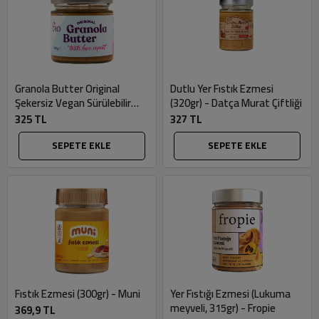
Granola Butter Original
Dutlu Yer Fıstık Ezmesi
Şekersiz Vegan Sürülebilir
(320gr) - Datça Murat Çiftliği
Ezme (Glutensiz, 240gr) - Fro
325 TL
327 TL
SEPETE EKLE
SEPETE EKLE
Fıstık Ezmesi (300gr) - Muni
Yer Fıstığı Ezmesi (Lukuma
meyveli, 315gr) - Fropie
369,9 TL