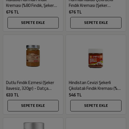
Kreması (%80 Fındık, Şeker
Fındık Kreması (Şeker
İlavesiz, 320gr) - Aroha
İlavesiz, %73 Fındık, 320gr) -
676 TL
676 TL
Aroha
SEPETE EKLE
SEPETE EKLE
Dutlu Fındık Ezmesi (Şeker
Hindistan Cevizi Şekerli
İlavesiz, 320gr) - Datça
Çikolatalı Fındık Kreması (%72
Murat Çiftliği
Fındık, 180gr) - Aroha
633 TL
546 TL
SEPETE EKLE
SEPETE EKLE