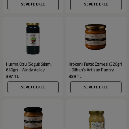
SEPETE EKLE
SEPETE EKLE
Hurma Özü (Soğuk Sıkım,
Krokanlı Fıstık Ezmesi (320gr)
640gr) - Windy Valley
- Dilhan’s Artisan Pantry
397 TL
389 TL
SEPETE EKLE
SEPETE EKLE