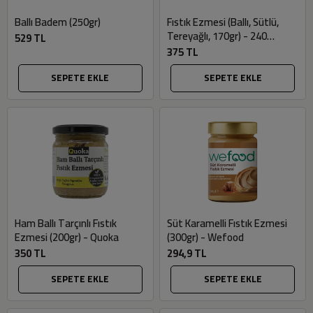
Ballı Badem (250gr)
Fıstık Ezmesi (Ballı, Sütlü,
Tereyağlı, 170gr) - 240
529 TL
Derece
375 TL
SEPETE EKLE
SEPETE EKLE
Ham Ballı Tarçınlı Fıstık
Süt Karamelli Fıstık Ezmesi
Ezmesi (200gr) - Quoka
(300gr) - Wefood
350 TL
294,9 TL
SEPETE EKLE
SEPETE EKLE