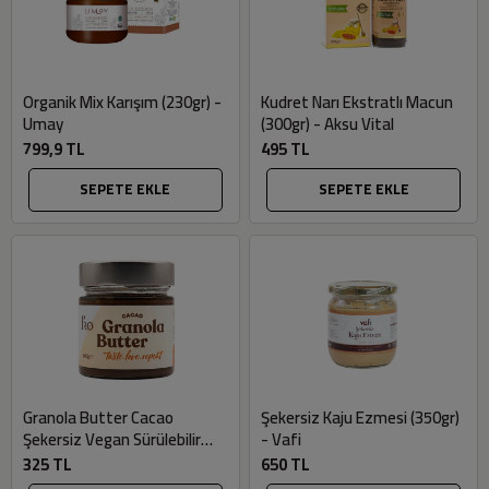
Organik Mix Karışım (230gr) -
Kudret Narı Ekstratlı Macun
Umay
(300gr) - Aksu Vital
799,9 TL
495 TL
SEPETE EKLE
SEPETE EKLE
Granola Butter Cacao
Şekersiz Kaju Ezmesi (350gr)
Şekersiz Vegan Sürülebilir
- Vafi
Kahvaltılık (Glutensiz, 240gr)
325 TL
650 TL
- Fro