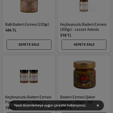
Ballı Badem Ezmesi (220gr)
Keçiboynuzlu Badem Ezmesi
(300gr) - Lezzet Aslında
494 TL
518 TL
SEPETE EKLE
SEPETE EKLE
Keçiboynuzlu Badem Ezmesi
Badem Ezmesi (Şeker
Paketi (2 adet x 300gr) -
İlavesiz, 200gr) - JUP
×
Yasal düzenlemeye uygun çerezler kullanıyoruz.
Lezzet Aslında
780 TL
389 TL