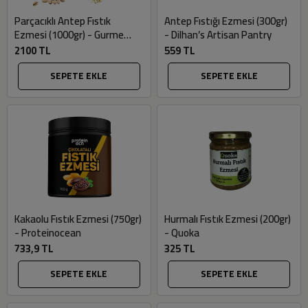
Parçacıklı Antep Fıstık
Antep Fıstığı Ezmesi (300gr)
Ezmesi (1000gr) - Gurme
- Dilhan’s Artisan Pantry
Market
2100 TL
559 TL
SEPETE EKLE
SEPETE EKLE
Kakaolu Fıstık Ezmesi (750gr)
Hurmalı Fıstık Ezmesi (200gr)
- Proteinocean
- Quoka
733,9 TL
325 TL
SEPETE EKLE
SEPETE EKLE