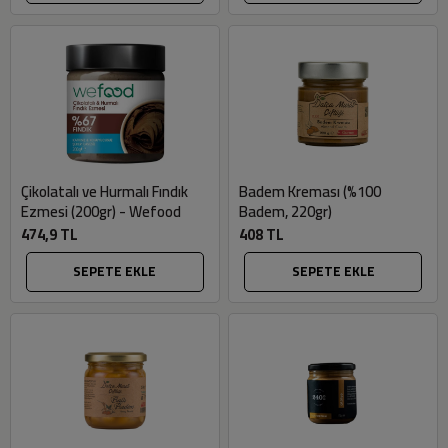
Çikolatalı ve Hurmalı Fındık
Badem Kreması (%100
Ezmesi (200gr) - Wefood
Badem, 220gr)
474,9 TL
408 TL
SEPETE EKLE
SEPETE EKLE