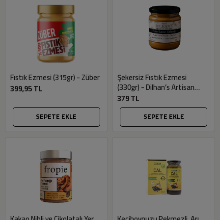
Fıstık Ezmesi (315gr) - Züber
Şekersiz Fıstık Ezmesi
(330gr) - Dilhan’s Artisan
399,95 TL
Pantry
379 TL
SEPETE EKLE
SEPETE EKLE
Kakao Nibli ve Çikolatalı Yer
Keçiboynuzu Pekmezli, Arı