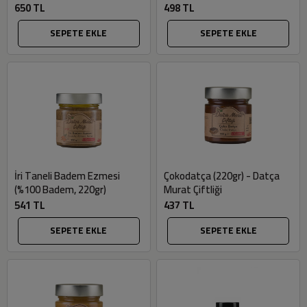
650 TL
498 TL
SEPETE EKLE
SEPETE EKLE
İri Taneli Badem Ezmesi
Çokodatça (220gr) - Datça
(%100 Badem, 220gr)
Murat Çiftliği
541 TL
437 TL
SEPETE EKLE
SEPETE EKLE