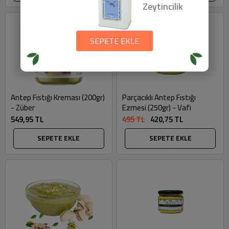
Zeytincilik
SEPETE EKLE
Antep Fıstığı Kreması (200gr)
Parçacıklı Antep Fıstığı
- Züber
Ezmesi (250gr) - Vafi
549,95 TL
495 TL
420,75 TL
SEPETE EKLE
SEPETE EKLE