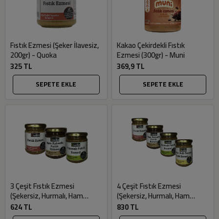
Fıstık Ezmesi (Şeker İlavesiz,
Kakao Çekirdekli Fıstık
200gr) - Quoka
Ezmesi (300gr) - Muni
325 TL
369,9 TL
SEPETE EKLE
SEPETE EKLE
3 Çeşit Fıstık Ezmesi
4 Çeşit Fıstık Ezmesi
(Şekersiz, Hurmalı, Ham
(Şekersiz, Hurmalı, Ham
Kakaolu - 3 adet x 200gr) -
Kakaolu, Ballı Tarçınlı - 3 adet
624 TL
830 TL
Quoka
x 200gr) - Quoka