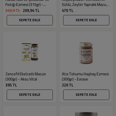
Fıstığı Ezmesi (315gr) -
Sütlü, Zeytin Yapraklı Macun
Fropie
(300gr) - Aksu Vital
349,9 TL
209,94 TL
470 TL
SEPETE EKLE
SEPETE EKLE
Zencefil Ekstratlı Macun
Ata Tohumu Haşhaş Ezmesi
(300gr) - Aksu Vital
(300gr) - Evrase
395 TL
220 TL
SEPETE EKLE
SEPETE EKLE