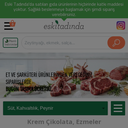
Eski Tadında'da satılan gıda ürünlerinin hiçbirinde katkı maddesi
yoktur. Sağlıklı beslenmeye başlamak için şimdi sipariş
verebilirsiniz.
0
Planlı
İndirimler
ET VE ŞARKÜTERİ ÜRÜNLERİNDEN VERECEĞİNİZ
SİPARİŞLERDE
BUGÜN TAŞIMA ÜCRETSİZ.
Krem Çikolata, Ezmeler