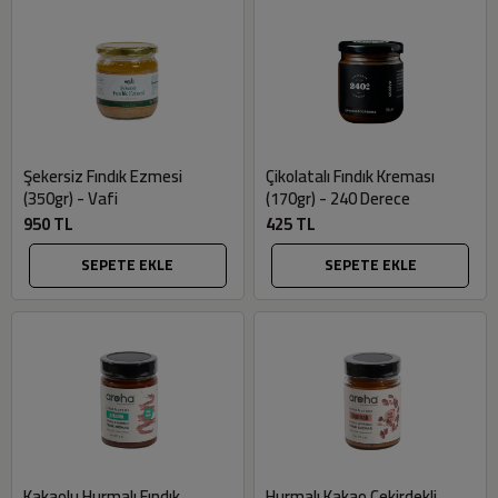
Şekersiz Fındık Ezmesi
Çikolatalı Fındık Kreması
(350gr) - Vafi
(170gr) - 240 Derece
950 TL
425 TL
SEPETE EKLE
SEPETE EKLE
Kakaolu Hurmalı Fındık
Hurmalı Kakao Çekirdekli