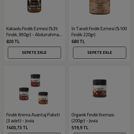
Kakaolu Fındık Ezmesi (%35
İri Taneli Fındık Ezmesi (%100
Fındık, 850gr) - Abdurrahman
Fındık 220gr)
Tatlıcı
820 TL
680 TL
SEPETE EKLE
SEPETE EKLE
Fındık Krema Avantaj Paketi
Organik Fındık Kreması
(3 adet) - Jovia
(200gr) - Jovia
1403,73 TL
519,9 TL