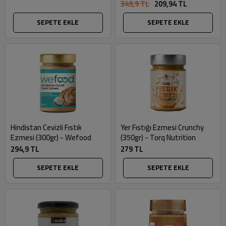
349,9 TL
209,94 TL
SEPETE EKLE
SEPETE EKLE
Hindistan Cevizli Fıstık
Yer Fıstığı Ezmesi Crunchy
Ezmesi (300gr) - Wefood
(350gr) - Torq Nutrition
294,9 TL
279 TL
SEPETE EKLE
SEPETE EKLE