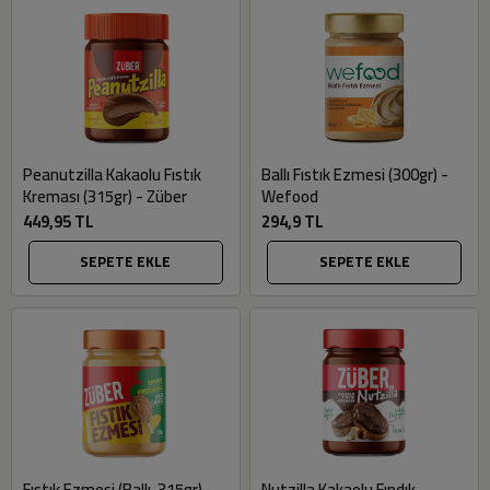
Peanutzilla Kakaolu Fıstık
Ballı Fıstık Ezmesi (300gr) -
Kreması (315gr) - Züber
Wefood
449,95 TL
294,9 TL
SEPETE EKLE
SEPETE EKLE
Fıstık Ezmesi (Ballı, 315gr) -
Nutzilla Kakaolu Fındık