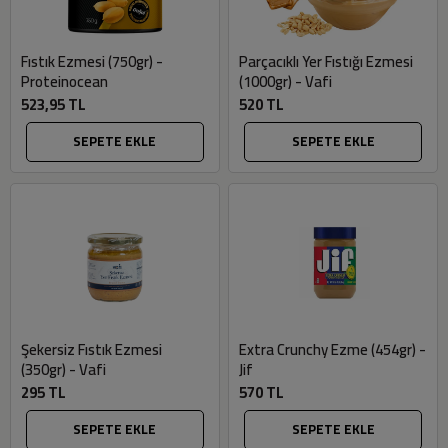
Fıstık Ezmesi (750gr) -
Parçacıklı Yer Fıstığı Ezmesi
Proteinocean
(1000gr) - Vafi
523,95 TL
520 TL
SEPETE EKLE
SEPETE EKLE
Şekersiz Fıstık Ezmesi
Extra Crunchy Ezme (454gr) -
(350gr) - Vafi
Jif
295 TL
570 TL
SEPETE EKLE
SEPETE EKLE