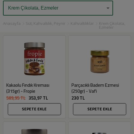
Anasayfa
Süt, Kahvaltılık, Peynir
Kahvaltılıklar
Krem Çikolata,
Ezmeler
Kakaolu Fındık Kreması
Parçacıklı Badem Ezmesi
(315gr) - Fropie
(250gr) - Vafi
589,95 TL
353,97 TL
230 TL
SEPETE EKLE
SEPETE EKLE