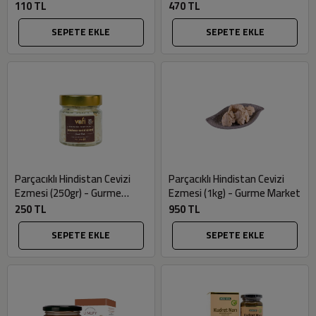
110 TL
470 TL
SEPETE EKLE
SEPETE EKLE
Parçacıklı Hindistan Cevizi
Parçacıklı Hindistan Cevizi
Ezmesi (250gr) - Gurme
Ezmesi (1kg) - Gurme Market
Market
250 TL
950 TL
SEPETE EKLE
SEPETE EKLE