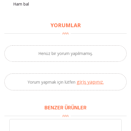
Ham bal
×
BU HAFTANIN PLANLI İNDİRİMİ
YORUMLAR
2320,00 TL
Sızma Zeytinyağı
2100,00 TL
(2025 Yeni Hasat,
Güney Ege, 5 Litre) -
Henüz bir yorum yapılmamış.
AtcaNova
giriş yapınız.
Yorum yapmak için lütfen
SEPETE EKLE
BENZER ÜRÜNLER