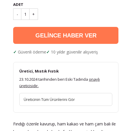
ADET
-
1
+
GELİNCE HABER VER
Güvenli ödeme
10 yıldır güvenilir alışveriş
Üretici, Mıstık Fıstık
23.10.2024 tarihinden beri Eski Tadında
onaylı
üreticisidir.
Üreticinin Tüm Ürünlerini Gör
Fındığı özenle kavurup, ham kakao ve ham çam balı ile