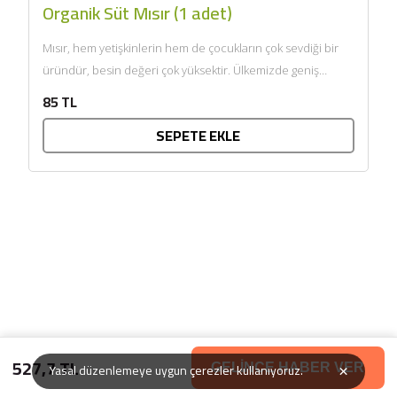
Organik Süt Mısır (1 adet)
Mısır, hem yetişkinlerin hem de çocukların çok sevdiği bir
üründür, besin değeri çok yüksektir. Ülkemizde geniş
anlamda...
85 TL
SEPETE EKLE
527,7 TL
×
Yasal düzenlemeye uygun çerezler kullanıyoruz.
GELİNCE HABER VER