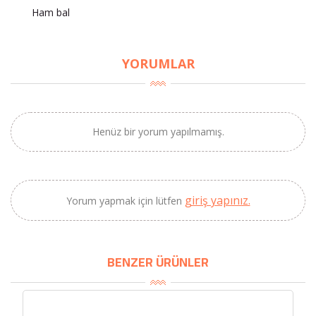
Ham bal
×
BU HAFTANIN PLANLI İNDİRİMİ
YORUMLAR
2690,00 TL
Kaan Olgun Hasat
2071,30 TL
Naturel Sızma
Zeytinyağı (5lt, Soğuk
Henüz bir yorum yapılmamış.
Sıkım) - Bilgem
Zeytincilik
giriş yapınız.
Yorum yapmak için lütfen
SEPETE EKLE
BENZER ÜRÜNLER