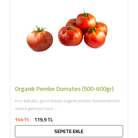
Organik Pembe Domates (500-600gr)
İnce kabuklu, güzel kokulu organik pembe domateslerimiz
sizlere gelmeye hazır....
144 TL
119,9 TL
SEPETE EKLE