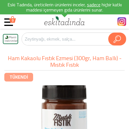
Eski Tadında, üreticilerin ürünlerini inceler,
sadece
hiçbir katkı
maddesi içermeyen gıda ürünlerini sunar.
0
Planlı
İndirimler
Ham Kakaolu Fıstık Ezmesi (300gr, Ham Ballı) -
Mıstık Fıstık
TÜKENDİ