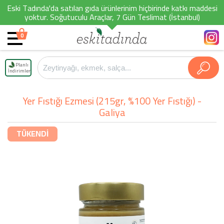
Eski Tadında'da satılan gıda ürünlerinim hiçbirinde katkı maddesi
yoktur. Soğutuculu Araçlar, 7 Gün Teslimat (İstanbul)
0
Planlı
İndirimler
Yer Fıstığı Ezmesi (215gr, %100 Yer Fıstığı) -
Galiya
TÜKENDİ