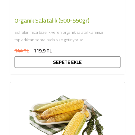
Organik Salatalık (500-550gr)
Sofralarımıza tazelik veren organik salatalıklarımızı
topladıktan sonra hızla size getiriyoruz....
144 TL
119,9 TL
SEPETE EKLE