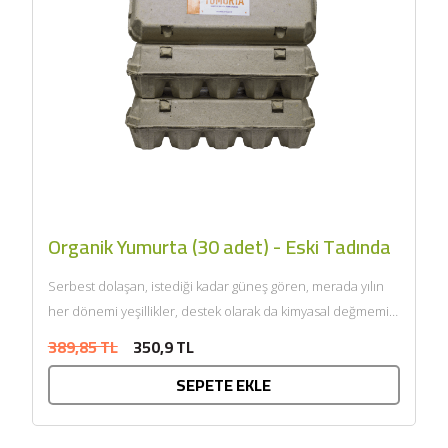
Organik Yumurta (30 adet) - Eski Tadında
Serbest dolaşan, istediği kadar güneş gören, merada yılın
her dönemi yeşillikler, destek olarak da kimyasal değmemiş
organik...
389,85 TL
350,9 TL
SEPETE EKLE