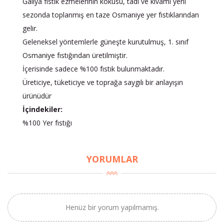
Galiya fıstık ezmelerinin kokusu, tadı ve kıvamı yeni
sezonda toplanmış en taze Osmaniye yer fıstıklarından
gelir.
Geleneksel yöntemlerle güneşte kurutulmuş, 1. sınıf
Osmaniye fıstığından üretilmiştir.
İçerisinde sadece %100 fıstık bulunmaktadır.
Üreticiye, tüketiciye ve toprağa saygılı bir anlayışın
ürünüdür
İçindekiler:
%100 Yer fıstığı
YORUMLAR
×
Henüz bir yorum yapılmamış.
BU HAFTANIN PLANLI İNDİRİMİ