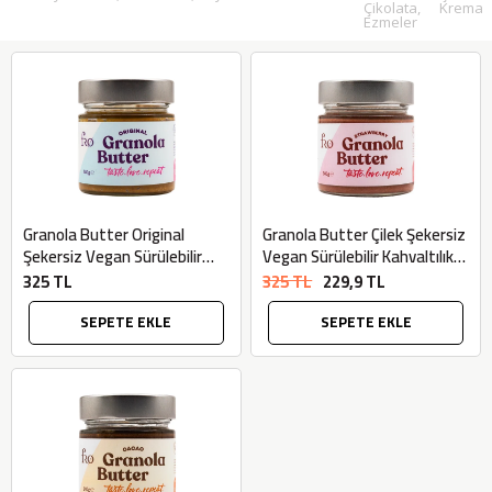
Çikolata,
Krema
Ezmeler
Granola Butter Original
Granola Butter Çilek Şekersiz
Şekersiz Vegan Sürülebilir
Vegan Sürülebilir Kahvaltılık
Ezme (Glutensiz, 240gr) - Fro
(Glutensiz, 240gr) - Fro
325 TL
325 TL
229,9 TL
SEPETE EKLE
SEPETE EKLE