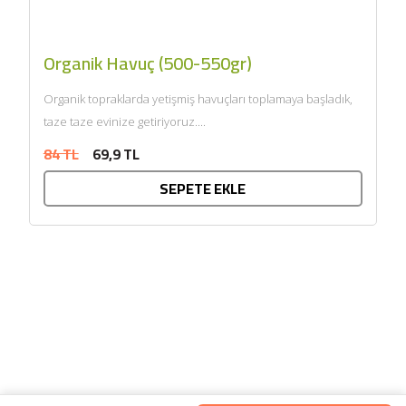
Organik Havuç (500-550gr)
Organik topraklarda yetişmiş havuçları toplamaya başladık,
taze taze evinize getiriyoruz....
84 TL
69,9 TL
SEPETE EKLE