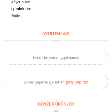
Afiyet olsun.
İçindekiler:
Fındık
×
BU HAFTANIN PLANLI İNDİRİMİ
YORUMLAR
2690,00 TL
Kaan Olgun Hasat
2071,30 TL
Naturel Sızma
Zeytinyağı (5lt, Soğuk
Henüz bir yorum yapılmamış.
Sıkım) - Bilgem
Zeytincilik
SEPETE EKLE
giriş yapınız.
Yorum yapmak için lütfen
BENZER ÜRÜNLER