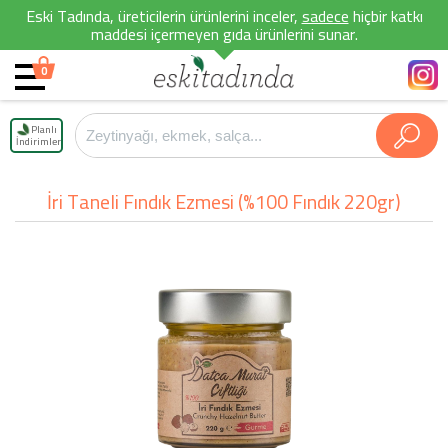
Eski Tadında, üreticilerin ürünlerini inceler,
sadece
hiçbir katkı
maddesi içermeyen gıda ürünlerini sunar.
0
Planlı
İndirimler
İri Taneli Fındık Ezmesi (%100 Fındık 220gr)