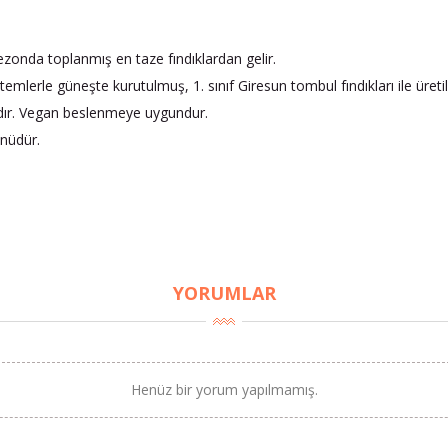
ezonda toplanmış en taze fındıklardan gelir.
mlerle güneşte kurutulmuş, 1. sınıf Giresun tombul fındıkları ile üretil
adır. Vegan beslenmeye uygundur.
ünüdür.
YORUMLAR
Henüz bir yorum yapılmamış.