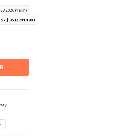
08.2026 (Yarın)
157 | 0532 211 1993
ER
naylı
r