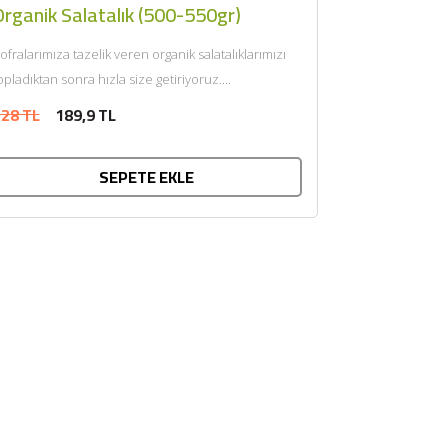
Organik Salatalık (500-550gr)
ofralarımıza tazelik veren organik salatalıklarımızı
opladıktan sonra hızla size getiriyoruz....
28 TL
189,9 TL
SEPETE EKLE