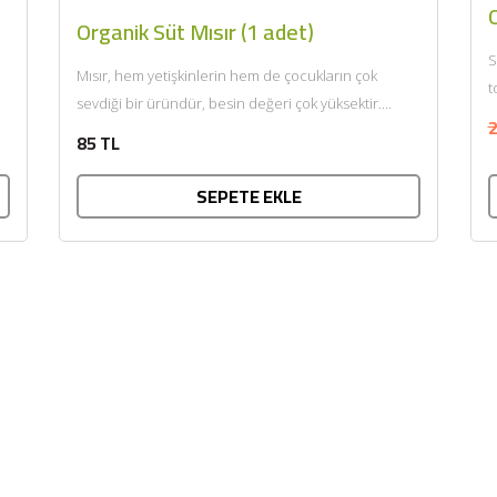
Organik Süt Mısır (1 adet)
S
Mısır, hem yetişkinlerin hem de çocukların çok
t
sevdiği bir üründür, besin değeri çok yüksektir.
2
Ülkemizde geniş anlamda...
85 TL
SEPETE EKLE