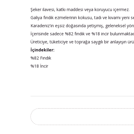
Şeker ilavesi, katkı maddesi veya koruyucu içermez.
Galiya fındık ezmelerinin kokusu, tadı ve kıvamı yeni s
Karadeniz'in eşsiz doğasında yetişmiş, geleneksel yönte
İçerisinde sadece %82 fındık ve %18 incir bulunmakt
Üreticiye, tüketiciye ve toprağa saygılı bir anlayışın ür
İçindekiler:
%82 Fındık
%18 İncir