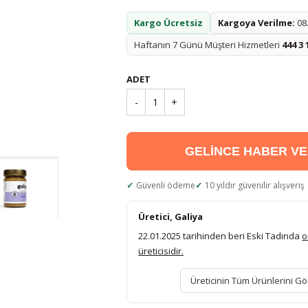
Kargo Ücretsiz
Kargoya Verilme:
08.
Haftanın 7 Günü Müşteri Hizmetleri
444 3 
ADET
-
1
+
GELİNCE HABER V
Güvenli ödeme
10 yıldır güvenilir alışveriş
Üretici, Galiya
22.01.2025 tarihinden beri Eski Tadında
o
üreticisidir.
Üreticinin Tüm Ürünlerini Gö