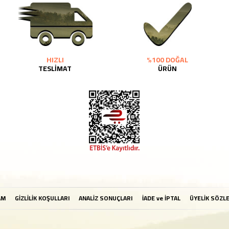
HIZLI
%100 DOĞAL
TESLİMAT
ÜRÜN
AM
GİZLİLİK KOŞULLARI
ANALİZ SONUÇLARI
İADE ve İPTAL
ÜYELİK SÖZL