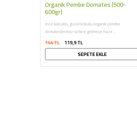
Organik Pembe Domates (500-
600gr)
İnce kabuklu, güzel kokulu organik pembe
domateslerimiz sizlere gelmeye hazır....
144 TL
119,9 TL
SEPETE EKLE