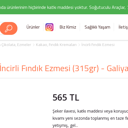
ıda ürünlerinim hiçbirinde katkı maddesi yoktur. Soğutuculu Araçlar,
Ürünler
Biz Kimiz
Sağlıklı Yaşam
İleti
 Çikolata, Ezmeler
Kakao, Fındık Kremaları
İncirli Fındık Ezmesi
İncirli Fındık Ezmesi (315gr) - Galiy
565 TL
Şeker ilavesi, katkı maddesi veya koruyuc
kıvamı yeni sezonda toplanmış en taze fın
yetişmiş, gel...