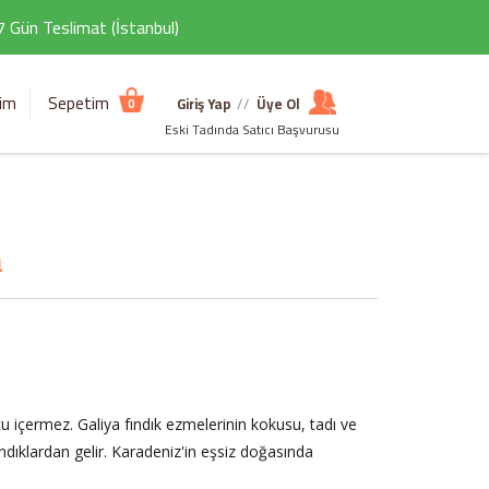
 7 Gün Teslimat (İstanbul)
şim
Sepetim
Giriş Yap
//
Üye Ol
0
Eski Tadında Satıcı Başvurusu
a
u içermez. Galiya fındık ezmelerinin kokusu, tadı ve
dıklardan gelir. Karadeniz'in eşsiz doğasında