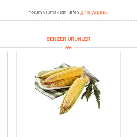
giriş yapınız.
Yorum yapmak için lütfen
BU HAFTANIN PLANLI İNDİRİMİ
2320,00 TL
Sızma Zeytinyağı (2025
BENZER ÜRÜNLER
2100,00 TL
Yeni Hasat, Güney Ege, 5
Litre) - AtcaNova
SEPETE EKLE