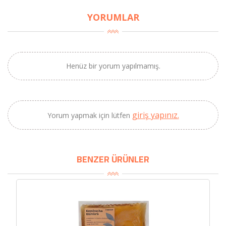
YORUMLAR
×
BU HAFTANIN PLANLI İNDİRİMİ
Henüz bir yorum yapılmamış.
2690,00 TL
Kaan Olgun Hasat
2071,30 TL
Naturel Sızma
Zeytinyağı (5lt, Soğuk
giriş yapınız.
Yorum yapmak için lütfen
Sıkım) - Bilgem
Zeytincilik
BENZER ÜRÜNLER
SEPETE EKLE