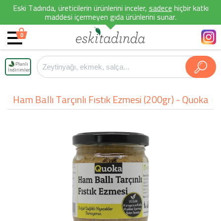
Eski Tadında, üreticilerin ürünlerini inceler,
sadece
hiçbir katkı
maddesi içermeyen gıda ürünlerini sunar.
0
Planlı
İndirimler
Ham Ballı Tarçınlı Fıstık Ezmesi (200gr) - Quoka