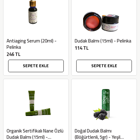
Antiaging Serum (20ml) -
Dudak Balmı (15ml) - Pelinka
Pelinka
114 TL
246 TL
SEPETE EKLE
SEPETE EKLE
Organik Sertifikalı Nane Özlü
Doğal Dudak Balmı
Dudak Balmı (15ml) -
(Böğürtlenli, 5gr) - Yeşil