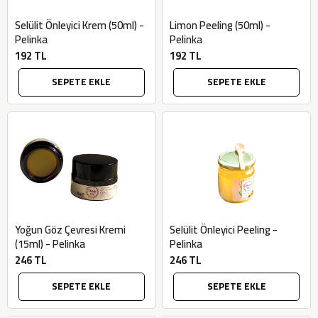
Selülit Önleyici Krem (50ml) -
Limon Peeling (50ml) -
Pelinka
Pelinka
192 TL
192 TL
SEPETE EKLE
SEPETE EKLE
Yoğun Göz Çevresi Kremi
Selülit Önleyici Peeling -
(15ml) - Pelinka
Pelinka
246 TL
246 TL
SEPETE EKLE
SEPETE EKLE