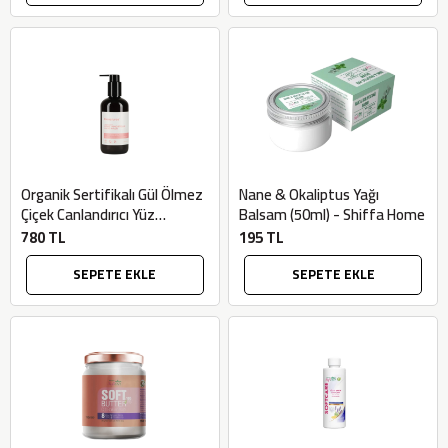
Organik Sertifikalı Gül Ölmez
Nane & Okaliptus Yağı
Çiçek Canlandırıcı Yüz
Balsam (50ml) - Shiffa Home
Temizleme Jeli (250ml) -
780 TL
195 TL
Bionaturca
SEPETE EKLE
SEPETE EKLE