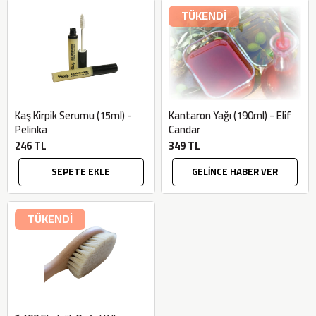
TÜKENDİ
Kaş Kirpik Serumu (15ml) -
Kantaron Yağı (190ml) - Elif
Pelinka
Candar
246 TL
349 TL
SEPETE EKLE
GELİNCE HABER VER
TÜKENDİ