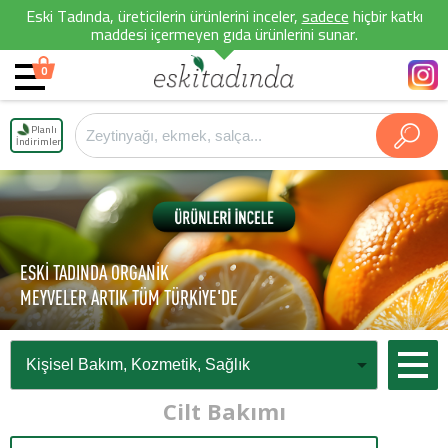
Eski Tadında, üreticilerin ürünlerini inceler,
sadece
hiçbir katkı
maddesi içermeyen gıda ürünlerini sunar.
0
Planlı
İndirimler
ESKİ TADINDA ORGANİK
MEYVELER ARTIK TÜM TÜRKİYE'DE
Cilt Bakımı