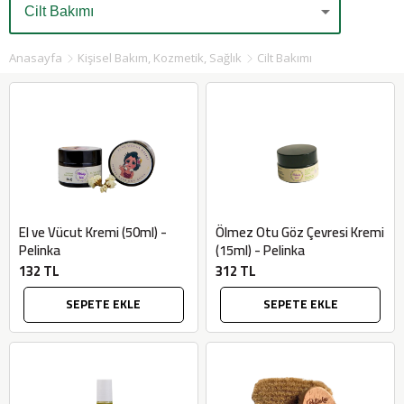
Anasayfa
Kişisel Bakım, Kozmetik, Sağlık
Cilt Bakımı
El ve Vücut Kremi (50ml) -
Ölmez Otu Göz Çevresi Kremi
Pelinka
(15ml) - Pelinka
132 TL
312 TL
SEPETE EKLE
SEPETE EKLE