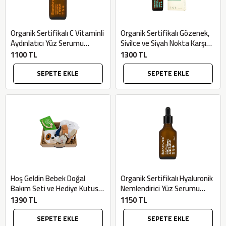
Organik Sertifikalı C Vitaminli
Organik Sertifikalı Gözenek,
Aydınlatıcı Yüz Serumu
Sivilce ve Siyah Nokta Karşıtı
(30ml) - Bionaturca
Niacinamide Serum (30ml) -
1100 TL
1300 TL
Bionaturca
SEPETE EKLE
SEPETE EKLE
Hoş Geldin Bebek Doğal
Organik Sertifikalı Hyaluronik
Bakım Seti ve Hediye Kutusu
Nemlendirici Yüz Serumu
- Datça Murat Çiftliği
(30ml) - Bionaturca
1390 TL
1150 TL
SEPETE EKLE
SEPETE EKLE