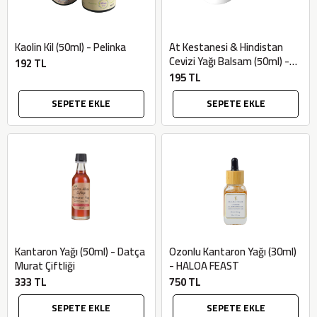
Kaolin Kil (50ml) - Pelinka
At Kestanesi & Hindistan
Cevizi Yağı Balsam (50ml) -
192 TL
Softem
195 TL
SEPETE EKLE
SEPETE EKLE
Kantaron Yağı (50ml) - Datça
Ozonlu Kantaron Yağı (30ml)
Murat Çiftliği
- HALOA FEAST
333 TL
750 TL
SEPETE EKLE
SEPETE EKLE