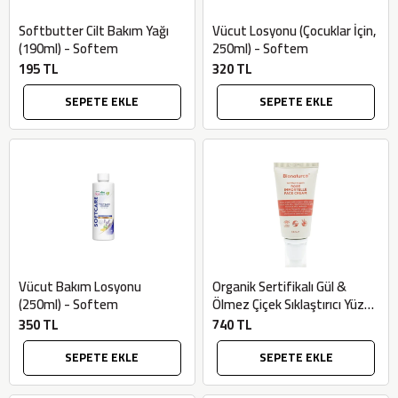
Softbutter Cilt Bakım Yağı
Vücut Losyonu (Çocuklar İçin,
(190ml) - Softem
250ml) - Softem
195 TL
320 TL
SEPETE EKLE
SEPETE EKLE
Vücut Bakım Losyonu
Organik Sertifikalı Gül &
(250ml) - Softem
Ölmez Çiçek Sıklaştırıcı Yüz
Kremi (50ml) - Bionaturca
350 TL
740 TL
SEPETE EKLE
SEPETE EKLE