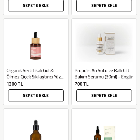
SEPETE EKLE
SEPETE EKLE
Organik Sertifikalı Gül &
Propolis Arı Sütü ve Ballı Cilt
Ölmez Çiçek Sıkılaştırıcı Yüz
Bakım Serumu (30ml) - Engür
Serumu (30ml) - Bionaturca
1300 TL
700 TL
SEPETE EKLE
SEPETE EKLE