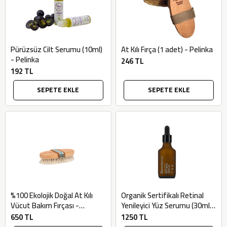
Pürüzsüz Cilt Serumu (10ml)
At Kılı Fırça (1 adet) - Pelinka
- Pelinka
246 TL
192 TL
SEPETE EKLE
SEPETE EKLE
%100 Ekolojik Doğal At Kılı
Organik Sertifikalı Retinal
Vücut Bakım Fırçası -
Yenileyici Yüz Serumu (30ml)
Vienurla
- Bionaturca
650 TL
1250 TL