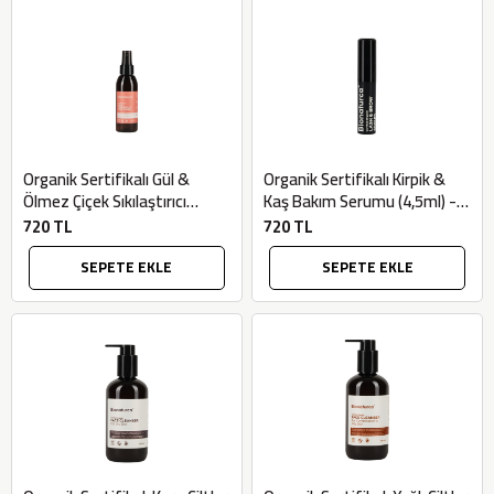
Organik Sertifikalı Gül &
Organik Sertifikalı Kirpik &
Ölmez Çiçek Sıkılaştırıcı
Kaş Bakım Serumu (4,5ml) -
Toner (125ml) - Bionaturca
Bionaturca
720 TL
720 TL
SEPETE EKLE
SEPETE EKLE