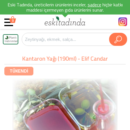
Eski Tadında, üreticilerin ürünlerini inceler,
sadece
hiçbir katkı
maddesi içermeyen gıda ürünlerini sunar.
0
Planlı
İndirimler
Kantaron Yağı (190ml) - Elif Candar
TÜKENDİ