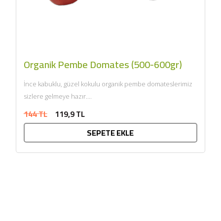
Organik Pembe Domates (500-600gr)
İnce kabuklu, güzel kokulu organik pembe domateslerimiz
sizlere gelmeye hazır....
144 TL
119,9 TL
SEPETE EKLE