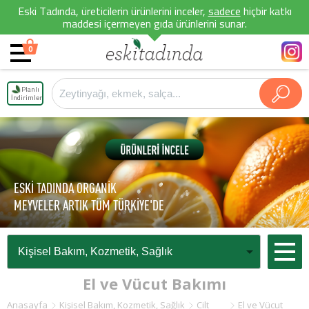
Eski Tadında, üreticilerin ürünlerini inceler,
sadece
hiçbir katkı
maddesi içermeyen gıda ürünlerini sunar.
0
Planlı
İndirimler
ESKİ TADINDA ORGANİK
MEYVELER ARTIK TÜM TÜRKİYE'DE
El ve Vücut Bakımı
Anasayfa
Kişisel Bakım, Kozmetik, Sağlık
Cilt
El ve Vücut